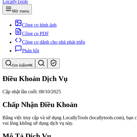
LocallyTools
Mở menu
Công cụ hình ảnh
Công cụ PDF
Công cụ dành cho nhà phát triển
Phản hồi
tìm kiếm
⌘K
Tìm công cụ
Điều Khoản Dịch Vụ
Tìm kiếm nhanh công cụ
Cập nhật lần cuối: 08/10/2025
Chấp Nhận Điều Khoản
Bằng việc truy cập và sử dụng LocallyTools (locallytools.com), bạn 
vui lòng không sử dụng dịch vụ này.
Mô Tả Dịch Vụ