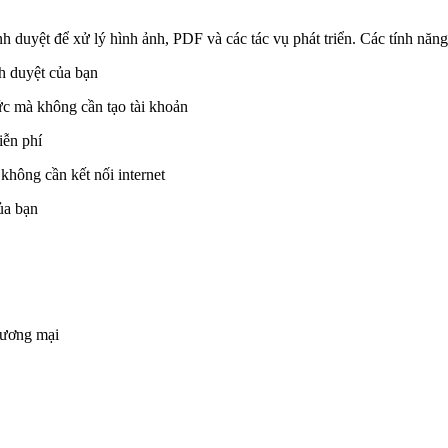
nh duyệt để xử lý hình ảnh, PDF và các tác vụ phát triển. Các tính năn
nh duyệt của bạn
tức mà không cần tạo tài khoản
iễn phí
không cần kết nối internet
của bạn
hương mại