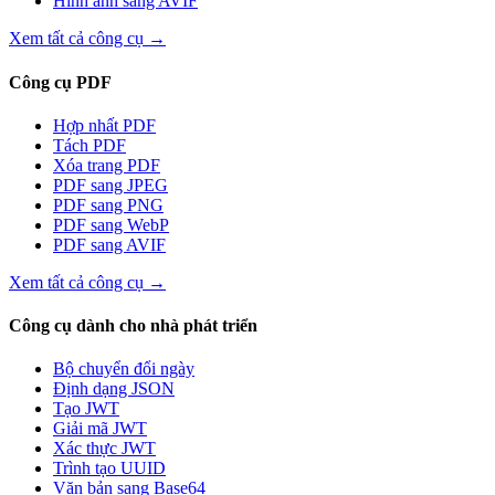
Hình ảnh sang AVIF
Xem tất cả công cụ
→
Công cụ PDF
Hợp nhất PDF
Tách PDF
Xóa trang PDF
PDF sang JPEG
PDF sang PNG
PDF sang WebP
PDF sang AVIF
Xem tất cả công cụ
→
Công cụ dành cho nhà phát triển
Bộ chuyển đổi ngày
Định dạng JSON
Tạo JWT
Giải mã JWT
Xác thực JWT
Trình tạo UUID
Văn bản sang Base64