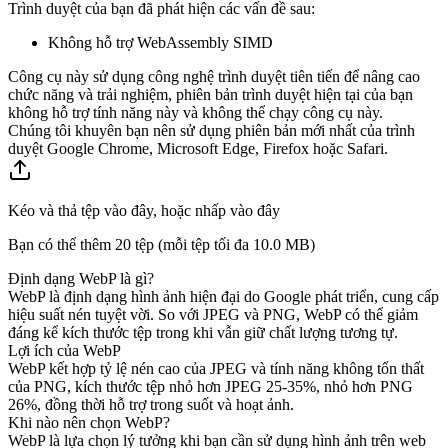
Trình duyệt của bạn đã phát hiện các vấn đề sau:
Không hỗ trợ WebAssembly SIMD
Công cụ này sử dụng công nghệ trình duyệt tiên tiến để nâng cao
chức năng và trải nghiệm, phiên bản trình duyệt hiện tại của bạn
không hỗ trợ tính năng này và không thể chạy công cụ này.
Chúng tôi khuyên bạn nên sử dụng phiên bản mới nhất của trình
duyệt Google Chrome, Microsoft Edge, Firefox hoặc Safari.
Kéo và thả tệp vào đây, hoặc nhấp vào đây
Bạn có thể thêm 20 tệp (mỗi tệp tối đa
10.0 MB
)
Định dạng WebP là gì?
WebP là định dạng hình ảnh hiện đại do Google phát triển, cung cấp
hiệu suất nén tuyệt vời. So với JPEG và PNG, WebP có thể giảm
đáng kể kích thước tệp trong khi vẫn giữ chất lượng tương tự.
Lợi ích của WebP
WebP kết hợp tỷ lệ nén cao của JPEG và tính năng không tổn thất
của PNG, kích thước tệp nhỏ hơn JPEG 25-35%, nhỏ hơn PNG
26%, đồng thời hỗ trợ trong suốt và hoạt ảnh.
Khi nào nên chọn WebP?
WebP là lựa chọn lý tưởng khi bạn cần sử dụng hình ảnh trên web