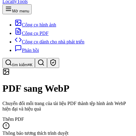
LocallyTools
Mở menu
Công cụ hình ảnh
Công cụ PDF
Công cụ dành cho nhà phát triển
Phản hồi
tìm kiếm
⌘K
Tìm công cụ
PDF sang WebP
Tìm kiếm nhanh công cụ
Chuyển đổi mỗi trang của tài liệu PDF thành tệp hình ảnh WebP
hiện đại và hiệu quả
Thêm PDF
Thông báo tương thích trình duyệt