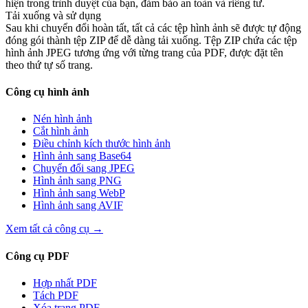
hiện trong trình duyệt của bạn, đảm bảo an toàn và riêng tư.
Tải xuống và sử dụng
Sau khi chuyển đổi hoàn tất, tất cả các tệp hình ảnh sẽ được tự động
đóng gói thành tệp ZIP để dễ dàng tải xuống. Tệp ZIP chứa các tệp
hình ảnh JPEG tương ứng với từng trang của PDF, được đặt tên
theo thứ tự số trang.
Công cụ hình ảnh
Nén hình ảnh
Cắt hình ảnh
Điều chỉnh kích thước hình ảnh
Hình ảnh sang Base64
Chuyển đổi sang JPEG
Hình ảnh sang PNG
Hình ảnh sang WebP
Hình ảnh sang AVIF
Xem tất cả công cụ
→
Công cụ PDF
Hợp nhất PDF
Tách PDF
Xóa trang PDF