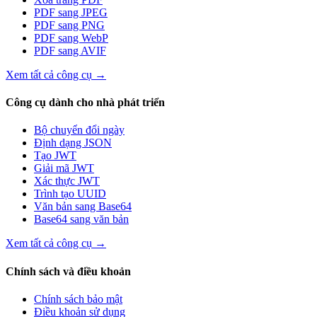
PDF sang JPEG
PDF sang PNG
PDF sang WebP
PDF sang AVIF
Xem tất cả công cụ
→
Công cụ dành cho nhà phát triển
Bộ chuyển đổi ngày
Định dạng JSON
Tạo JWT
Giải mã JWT
Xác thực JWT
Trình tạo UUID
Văn bản sang Base64
Base64 sang văn bản
Xem tất cả công cụ
→
Chính sách và điều khoản
Chính sách bảo mật
Điều khoản sử dụng