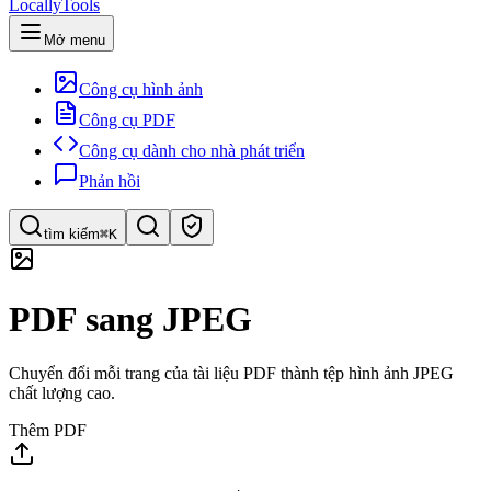
LocallyTools
Mở menu
Công cụ hình ảnh
Công cụ PDF
Công cụ dành cho nhà phát triển
Phản hồi
tìm kiếm
⌘K
Tìm công cụ
PDF sang JPEG
Tìm kiếm nhanh công cụ
Chuyển đổi mỗi trang của tài liệu PDF thành tệp hình ảnh JPEG
chất lượng cao.
Thêm PDF