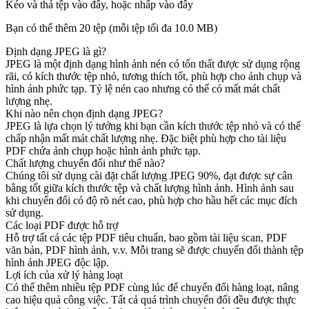
Kéo và thả tệp vào đây, hoặc nhấp vào đây
Bạn có thể thêm 20 tệp (mỗi tệp tối đa
10.0 MB
)
Định dạng JPEG là gì?
JPEG là một định dạng hình ảnh nén có tổn thất được sử dụng rộng
rãi, có kích thước tệp nhỏ, tương thích tốt, phù hợp cho ảnh chụp và
hình ảnh phức tạp. Tỷ lệ nén cao nhưng có thể có mất mát chất
lượng nhẹ.
Khi nào nên chọn định dạng JPEG?
JPEG là lựa chọn lý tưởng khi bạn cần kích thước tệp nhỏ và có thể
chấp nhận mất mát chất lượng nhẹ. Đặc biệt phù hợp cho tài liệu
PDF chứa ảnh chụp hoặc hình ảnh phức tạp.
Chất lượng chuyển đổi như thế nào?
Chúng tôi sử dụng cài đặt chất lượng JPEG 90%, đạt được sự cân
bằng tốt giữa kích thước tệp và chất lượng hình ảnh. Hình ảnh sau
khi chuyển đổi có độ rõ nét cao, phù hợp cho hầu hết các mục đích
sử dụng.
Các loại PDF được hỗ trợ
Hỗ trợ tất cả các tệp PDF tiêu chuẩn, bao gồm tài liệu scan, PDF
văn bản, PDF hình ảnh, v.v. Mỗi trang sẽ được chuyển đổi thành tệp
hình ảnh JPEG độc lập.
Lợi ích của xử lý hàng loạt
Có thể thêm nhiều tệp PDF cùng lúc để chuyển đổi hàng loạt, nâng
cao hiệu quả công việc. Tất cả quá trình chuyển đổi đều được thực