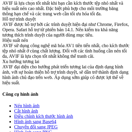
AVIF là lựa chọn tốt nhất khi bạn cần kích thước tệp nhỏ nhất và
hiệu suất nén cao nhất. Đặc biệt phù hợp cho môi trường băng
thông hạn chế và các trang web cần tối ưu hóa tối đa.
Hỗ trợ trình duyệt
AVIF được hỗ trợ bởi các trình duyệt hiện đại như Chrome, Firefox,
Opera. Safari hỗ trợ từ phiên bản 14.1. Nên kiểm tra khả năng
tương thích trình duyệt của người dùng mục tiêu.
Hiệu suất nén
AVIF sử dụng công nghệ mã hóa AV1 tiên tiến nhất, cho kích thước
tệp nhỏ nhất ở cùng chất lượng. Đối với các tình huống cần nén tối
đa, AVIF là lựa chọn tốt nhất không thể tranh cãi.
Xu hướng tương lai
AVIF đại diện cho hướng phát triển tương lai của định dạng hình
ảnh, với sự hoàn thiện hỗ trợ trình duyệt, sẽ dần trở thành định dạng
hình ảnh chủ đạo trên web. Áp dụng sớm giúp có được lợi thế về
hiệu suất.
Công cụ hình ảnh
Nén hình ảnh
Cắt hình ảnh
Điều chỉnh kích thước hình ảnh
Hình ảnh sang Base64
Chuyển đổi sang JPEG