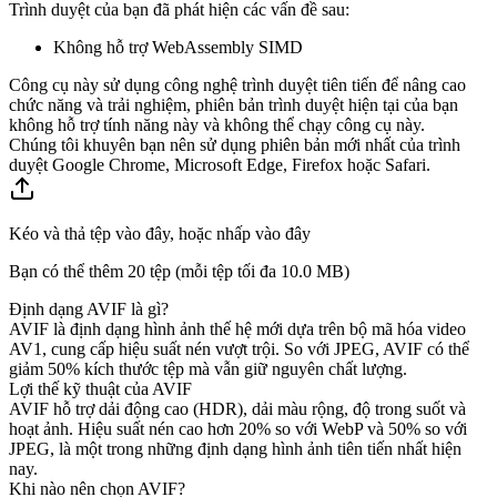
Trình duyệt của bạn đã phát hiện các vấn đề sau:
Không hỗ trợ WebAssembly SIMD
Công cụ này sử dụng công nghệ trình duyệt tiên tiến để nâng cao
chức năng và trải nghiệm, phiên bản trình duyệt hiện tại của bạn
không hỗ trợ tính năng này và không thể chạy công cụ này.
Chúng tôi khuyên bạn nên sử dụng phiên bản mới nhất của trình
duyệt Google Chrome, Microsoft Edge, Firefox hoặc Safari.
Kéo và thả tệp vào đây, hoặc nhấp vào đây
Bạn có thể thêm 20 tệp (mỗi tệp tối đa
10.0 MB
)
Định dạng AVIF là gì?
AVIF là định dạng hình ảnh thế hệ mới dựa trên bộ mã hóa video
AV1, cung cấp hiệu suất nén vượt trội. So với JPEG, AVIF có thể
giảm 50% kích thước tệp mà vẫn giữ nguyên chất lượng.
Lợi thế kỹ thuật của AVIF
AVIF hỗ trợ dải động cao (HDR), dải màu rộng, độ trong suốt và
hoạt ảnh. Hiệu suất nén cao hơn 20% so với WebP và 50% so với
JPEG, là một trong những định dạng hình ảnh tiên tiến nhất hiện
nay.
Khi nào nên chọn AVIF?