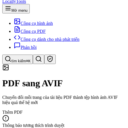
LocallyTools
Mở menu
Công cụ hình ảnh
Công cụ PDF
Công cụ dành cho nhà phát triển
Phản hồi
tìm kiếm
⌘K
Tìm công cụ
PDF sang AVIF
Tìm kiếm nhanh công cụ
Chuyển đổi mỗi trang của tài liệu PDF thành tệp hình ảnh AVIF
hiệu quả thế hệ mới
Thêm PDF
Thông báo tương thích trình duyệt