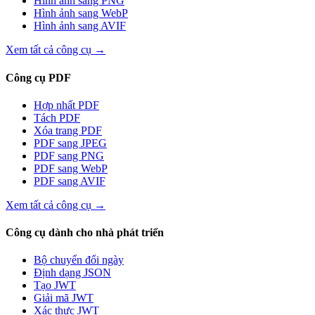
Hình ảnh sang PNG
Hình ảnh sang WebP
Hình ảnh sang AVIF
Xem tất cả công cụ
→
Công cụ PDF
Hợp nhất PDF
Tách PDF
Xóa trang PDF
PDF sang JPEG
PDF sang PNG
PDF sang WebP
PDF sang AVIF
Xem tất cả công cụ
→
Công cụ dành cho nhà phát triển
Bộ chuyển đổi ngày
Định dạng JSON
Tạo JWT
Giải mã JWT
Xác thực JWT