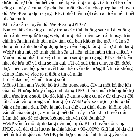
được hỗ trợ bởi hầu hết các thiết bị và ứng dụng. Giá trị cốt lõi của
công cụ này là cung cấp cho bạn một cây cầu, cho phép bạn chuyển
đổi WebP sang định dạng JPEG phổ biến một cách an toàn trên thiết
bị của mình.
Khi nào cần chuyển đổi WebP sang JPEG?
Bạn có thể cần công cụ này trong các tình huống sau: • Tải xuống
hình ảnh .webp từ trang web, nhưng phần mềm xem ảnh hoặc trình
chỉnh sửa hình ảnh trên máy tính của bạn không thể mở. • Cần sử
dụng hình ảnh cho ứng dụng hoặc nền tảng không hỗ trợ định dạng
WebP (như một số trình chỉnh sửa tài liệu, phần mềm trình chiếu). •
Muốn thống nhất thư viện hình ảnh sang định dạng JPEG phổ biến
nhất để lưu trữ và chia sẻ lâu dài. Tất cả quá trình chuyển đổi được
thực hiện cục bộ, giải quyết hoàn hảo vấn đề tương thích mà không
cần lo lắng về việc rò rỉ thông tin cá nhân.
Lưu ý đặc biệt về nền trong suốt
Một số hình ảnh WebP hỗ trợ nền trong suốt, đây là một lợi thế lớn
của nó. Nhưng lưu ý rằng, định dạng JPEG tiêu chuẩn không hỗ trợ
hiệu ứng trong suốt. Do đó, khi sử dụng công cụ này để chuyển đổi,
tất cả các vùng trong suốt trong tệp WebP gốc sẽ được tự động điền
bằng nền màu đen. Đây là một hạn chế của định dạng, không phải
vấn đề của công cụ. Vui lòng biết điều này trước khi chuyển đổi.
Làm thế nào để có được kết quả chuyển đổi tốt nhất?
WebP vốn là một định dạng nén hiệu quả. Khi chuyển đổi sang
JPEG, cài đặt chất lượng là chìa khóa: • 90-100%: Giữ lại tối đa chi
tiết hình ảnh gốc của WebP, phù hợp cho các tình huống yêu cầu