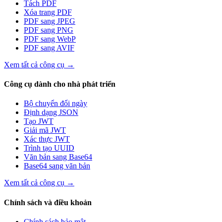
Tách PDF
Xóa trang PDF
PDF sang JPEG
PDF sang PNG
PDF sang WebP
PDF sang AVIF
Xem tất cả công cụ
→
Công cụ dành cho nhà phát triển
Bộ chuyển đổi ngày
Định dạng JSON
Tạo JWT
Giải mã JWT
Xác thực JWT
Trình tạo UUID
Văn bản sang Base64
Base64 sang văn bản
Xem tất cả công cụ
→
Chính sách và điều khoản
Chính sách bảo mật