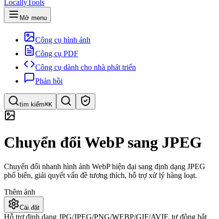
LocallyTools
Mở menu
Công cụ hình ảnh
Công cụ PDF
Công cụ dành cho nhà phát triển
Phản hồi
tìm kiếm
⌘K
Tìm công cụ
Chuyển đổi WebP sang JPEG
Tìm kiếm nhanh công cụ
Chuyển đổi nhanh hình ảnh WebP hiện đại sang định dạng JPEG
phổ biến, giải quyết vấn đề tương thích, hỗ trợ xử lý hàng loạt.
Thêm ảnh
Cài đặt
Hỗ trợ định dạng JPG/JPEG/PNG/WEBP/GIF/AVIF, tự động bắt