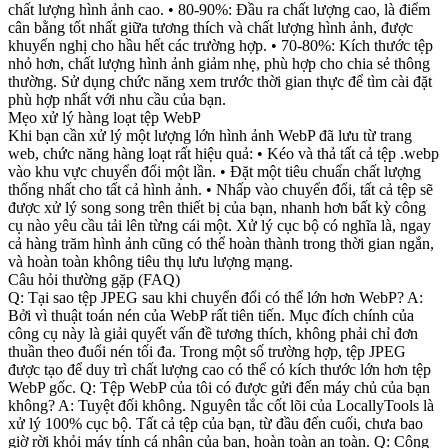
chất lượng hình ảnh cao. • 80-90%: Đầu ra chất lượng cao, là điểm
cân bằng tốt nhất giữa tương thích và chất lượng hình ảnh, được
khuyến nghị cho hầu hết các trường hợp. • 70-80%: Kích thước tệp
nhỏ hơn, chất lượng hình ảnh giảm nhẹ, phù hợp cho chia sẻ thông
thường. Sử dụng chức năng xem trước thời gian thực để tìm cài đặt
phù hợp nhất với nhu cầu của bạn.
Mẹo xử lý hàng loạt tệp WebP
Khi bạn cần xử lý một lượng lớn hình ảnh WebP đã lưu từ trang
web, chức năng hàng loạt rất hiệu quả: • Kéo và thả tất cả tệp .webp
vào khu vực chuyển đổi một lần. • Đặt một tiêu chuẩn chất lượng
thống nhất cho tất cả hình ảnh. • Nhấp vào chuyển đổi, tất cả tệp sẽ
được xử lý song song trên thiết bị của bạn, nhanh hơn bất kỳ công
cụ nào yêu cầu tải lên từng cái một. Xử lý cục bộ có nghĩa là, ngay
cả hàng trăm hình ảnh cũng có thể hoàn thành trong thời gian ngắn,
và hoàn toàn không tiêu thụ lưu lượng mạng.
Câu hỏi thường gặp (FAQ)
Q: Tại sao tệp JPEG sau khi chuyển đổi có thể lớn hơn WebP? A:
Bởi vì thuật toán nén của WebP rất tiên tiến. Mục đích chính của
công cụ này là giải quyết vấn đề tương thích, không phải chỉ đơn
thuần theo đuổi nén tối đa. Trong một số trường hợp, tệp JPEG
được tạo để duy trì chất lượng cao có thể có kích thước lớn hơn tệp
WebP gốc. Q: Tệp WebP của tôi có được gửi đến máy chủ của bạn
không? A: Tuyệt đối không. Nguyên tắc cốt lõi của LocallyTools là
xử lý 100% cục bộ. Tất cả tệp của bạn, từ đầu đến cuối, chưa bao
giờ rời khỏi máy tính cá nhân của bạn, hoàn toàn an toàn. Q: Công