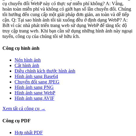
cụ chuyển đổi WebP này có thực sự miễn phí không? A: Vâng,
hoàn toàn miễn phí và không có giới hạn số lần chuyển đổi. Chúng
tôi hướng đến cung cấp một giải pháp đơn giản, an toàn và dễ tiếp
cận. Q: Tại sao hình ảnh tôi tải xuống đều ở định dạng WebP? A:
Bởi vì các nhà phát triển trang web sử dụng WebP để tăng tốc độ
truy cập trang web. Khi bạn cần sử dụng những hình ảnh này ngoại
tuyến, công cụ của chúng tôi sẽ hữu ích.
Công cụ hình ảnh
Nén hình ảnh
Cắt hình ảnh
Điều chỉnh kích thước hình ảnh
Hình ảnh sang Base64
Chuyển đổi sang JPEG
Hình ảnh sang PNG
Hình ảnh sang WebP
Hình ảnh sang AVIF
Xem tất cả công cụ
→
Công cụ PDF
Hợp nhất PDF