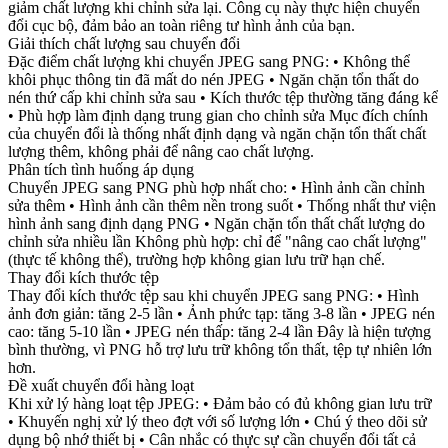
giảm chất lượng khi chỉnh sửa lại. Công cụ này thực hiện chuyển
đổi cục bộ, đảm bảo an toàn riêng tư hình ảnh của bạn.
Giải thích chất lượng sau chuyển đổi
Đặc điểm chất lượng khi chuyển JPEG sang PNG: • Không thể
khôi phục thông tin đã mất do nén JPEG • Ngăn chặn tổn thất do
nén thứ cấp khi chỉnh sửa sau • Kích thước tệp thường tăng đáng kể
• Phù hợp làm định dạng trung gian cho chỉnh sửa Mục đích chính
của chuyển đổi là thống nhất định dạng và ngăn chặn tổn thất chất
lượng thêm, không phải để nâng cao chất lượng.
Phân tích tình huống áp dụng
Chuyển JPEG sang PNG phù hợp nhất cho: • Hình ảnh cần chỉnh
sửa thêm • Hình ảnh cần thêm nền trong suốt • Thống nhất thư viện
hình ảnh sang định dạng PNG • Ngăn chặn tổn thất chất lượng do
chỉnh sửa nhiều lần Không phù hợp: chỉ để "nâng cao chất lượng"
(thực tế không thể), trường hợp không gian lưu trữ hạn chế.
Thay đổi kích thước tệp
Thay đổi kích thước tệp sau khi chuyển JPEG sang PNG: • Hình
ảnh đơn giản: tăng 2-5 lần • Ảnh phức tạp: tăng 3-8 lần • JPEG nén
cao: tăng 5-10 lần • JPEG nén thấp: tăng 2-4 lần Đây là hiện tượng
bình thường, vì PNG hỗ trợ lưu trữ không tổn thất, tệp tự nhiên lớn
hơn.
Đề xuất chuyển đổi hàng loạt
Khi xử lý hàng loạt tệp JPEG: • Đảm bảo có đủ không gian lưu trữ
• Khuyến nghị xử lý theo đợt với số lượng lớn • Chú ý theo dõi sử
dụng bộ nhớ thiết bị • Cân nhắc có thực sự cần chuyển đổi tất cả