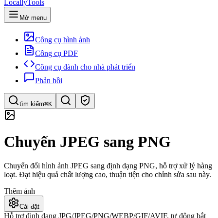
LocallyTools
Mở menu
Công cụ hình ảnh
Công cụ PDF
Công cụ dành cho nhà phát triển
Phản hồi
tìm kiếm
⌘K
Tìm công cụ
Chuyển JPEG sang PNG
Tìm kiếm nhanh công cụ
Chuyển đổi hình ảnh JPEG sang định dạng PNG, hỗ trợ xử lý hàng
loạt. Đạt hiệu quả chất lượng cao, thuận tiện cho chỉnh sửa sau này.
Thêm ảnh
Cài đặt
Hỗ trợ định dạng JPG/JPEG/PNG/WEBP/GIF/AVIF, tự động bắt