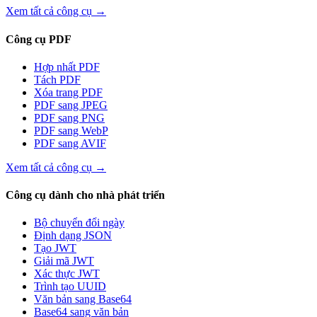
Xem tất cả công cụ
→
Công cụ PDF
Hợp nhất PDF
Tách PDF
Xóa trang PDF
PDF sang JPEG
PDF sang PNG
PDF sang WebP
PDF sang AVIF
Xem tất cả công cụ
→
Công cụ dành cho nhà phát triển
Bộ chuyển đổi ngày
Định dạng JSON
Tạo JWT
Giải mã JWT
Xác thực JWT
Trình tạo UUID
Văn bản sang Base64
Base64 sang văn bản