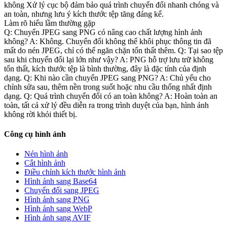
không Xử lý cục bộ đảm bảo quá trình chuyển đổi nhanh chóng và
an toàn, nhưng lưu ý kích thước tệp tăng đáng kể.
Làm rõ hiểu lầm thường gặp
Q: Chuyển JPEG sang PNG có nâng cao chất lượng hình ảnh
không? A: Không. Chuyển đổi không thể khôi phục thông tin đã
mất do nén JPEG, chỉ có thể ngăn chặn tổn thất thêm. Q: Tại sao tệp
sau khi chuyển đổi lại lớn như vậy? A: PNG hỗ trợ lưu trữ không
tổn thất, kích thước tệp là bình thường, đây là đặc tính của định
dạng. Q: Khi nào cần chuyển JPEG sang PNG? A: Chủ yếu cho
chỉnh sửa sau, thêm nền trong suốt hoặc nhu cầu thống nhất định
dạng. Q: Quá trình chuyển đổi có an toàn không? A: Hoàn toàn an
toàn, tất cả xử lý đều diễn ra trong trình duyệt của bạn, hình ảnh
không rời khỏi thiết bị.
Công cụ hình ảnh
Nén hình ảnh
Cắt hình ảnh
Điều chỉnh kích thước hình ảnh
Hình ảnh sang Base64
Chuyển đổi sang JPEG
Hình ảnh sang PNG
Hình ảnh sang WebP
Hình ảnh sang AVIF