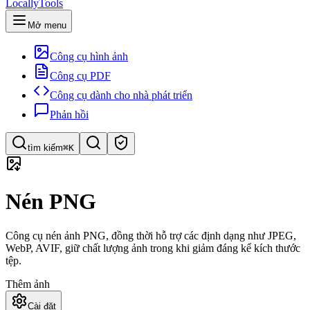
LocallyTools
Mở menu
Công cụ hình ảnh
Công cụ PDF
Công cụ dành cho nhà phát triển
Phản hồi
tìm kiếm
⌘K
Tìm công cụ
Nén PNG
Tìm kiếm nhanh công cụ
Công cụ nén ảnh PNG, đồng thời hỗ trợ các định dạng như JPEG,
WebP, AVIF, giữ chất lượng ảnh trong khi giảm đáng kể kích thước
tệp.
Thêm ảnh
Cài đặt