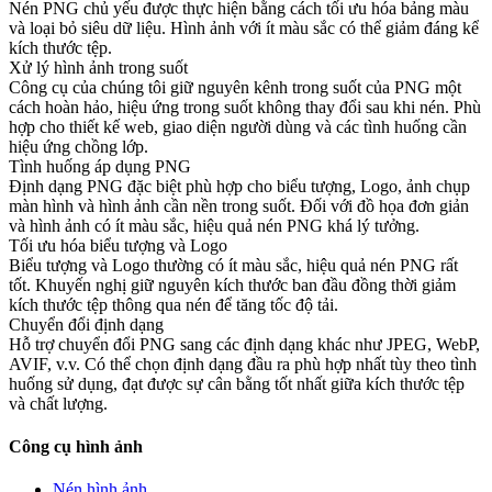
Nén PNG chủ yếu được thực hiện bằng cách tối ưu hóa bảng màu
và loại bỏ siêu dữ liệu. Hình ảnh với ít màu sắc có thể giảm đáng kể
kích thước tệp.
Xử lý hình ảnh trong suốt
Công cụ của chúng tôi giữ nguyên kênh trong suốt của PNG một
cách hoàn hảo, hiệu ứng trong suốt không thay đổi sau khi nén. Phù
hợp cho thiết kế web, giao diện người dùng và các tình huống cần
hiệu ứng chồng lớp.
Tình huống áp dụng PNG
Định dạng PNG đặc biệt phù hợp cho biểu tượng, Logo, ảnh chụp
màn hình và hình ảnh cần nền trong suốt. Đối với đồ họa đơn giản
và hình ảnh có ít màu sắc, hiệu quả nén PNG khá lý tưởng.
Tối ưu hóa biểu tượng và Logo
Biểu tượng và Logo thường có ít màu sắc, hiệu quả nén PNG rất
tốt. Khuyến nghị giữ nguyên kích thước ban đầu đồng thời giảm
kích thước tệp thông qua nén để tăng tốc độ tải.
Chuyển đổi định dạng
Hỗ trợ chuyển đổi PNG sang các định dạng khác như JPEG, WebP,
AVIF, v.v. Có thể chọn định dạng đầu ra phù hợp nhất tùy theo tình
huống sử dụng, đạt được sự cân bằng tốt nhất giữa kích thước tệp
và chất lượng.
Công cụ hình ảnh
Nén hình ảnh