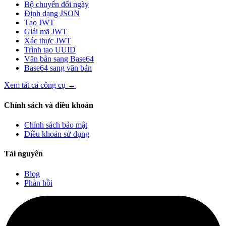
Bộ chuyển đổi ngày
Định dạng JSON
Tạo JWT
Giải mã JWT
Xác thực JWT
Trình tạo UUID
Văn bản sang Base64
Base64 sang văn bản
Xem tất cả công cụ
→
Chính sách và điều khoản
Chính sách bảo mật
Điều khoản sử dụng
Tài nguyên
Blog
Phản hồi