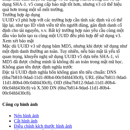
dụng SHA-1. v5 cung cấp bảo mật tốt hơn, nhưng v3 có thể hiệu
quả hơn trong một số môi trường.
Trường hợp áp dụng
UUID v3 phù hợp với các trường hợp cần tính xác định và có thể
lặp lại, như tạo ID vĩnh viễn từ tên người dùng, gán định danh cố
định cho tài nguyên, v.v. Bất kỳ trường hợp nào yêu cầu cùng một
đầu vào luôn tạo ra cùng một UUID đều phù hợp để sử dụng v3.
Xem xét bảo mật
Mặc dù UUID v3 sử dụng băm MD5, nhưng khi được sử dụng như
một định danh thường an toàn. Tuy nhiên, nếu bảo mật là yếu tố
quan trọng, khuyến nghị sử dụng UUID v5 dựa trên SHA-1, vì
MD5 đã được chứng minh là không đủ an toàn trong mật mã học.
Không gian tên được định nghĩa trước
Đặc tả UUID định nghĩa bốn không gian tên tiêu chuẩn: DNS
(6ba7b810-9dad-11d1-80b4-00c04fd430c8), URL (6ba7b811-9dad-
11d1-80b4-00c04fd430c8), OID (6ba7b812-9dad-11d1-80b4-
00c04fd430c8) và X.500 DN (6ba7b814-9dad-11d1-80b4-
00c04fd430c8).
Công cụ hình ảnh
Nén hình ảnh
Cắt hình ảnh
Điều chỉnh kích thước hình ảnh