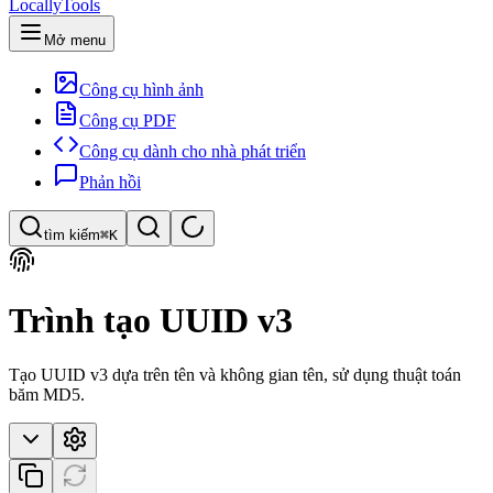
LocallyTools
Mở menu
Công cụ hình ảnh
Công cụ PDF
Công cụ dành cho nhà phát triển
Phản hồi
tìm kiếm
⌘K
Tìm công cụ
Trình tạo UUID v3
Tìm kiếm nhanh công cụ
Tạo UUID v3 dựa trên tên và không gian tên, sử dụng thuật toán
băm MD5.