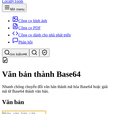
LocallyTools
Mở menu
Công cụ hình ảnh
Công cụ PDF
Công cụ dành cho nhà phát triển
Phản hồi
tìm kiếm
⌘K
Tìm công cụ
Văn bản thành Base64
Tìm kiếm nhanh công cụ
Nhanh chóng chuyển đổi văn bản thành mã hóa Base64 hoặc giải
mã từ Base64 thành văn bản.
Văn bản