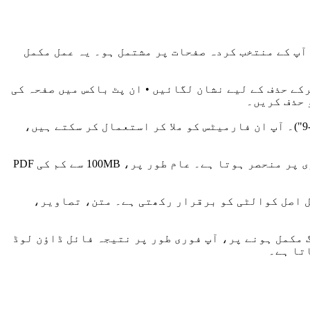
روری صفحات کو ہٹانے کا عمل ہے، ایک نیا PDF فائل بنانا جو صرف آپ کے منتخب کردہ صفحات پر مشتمل ہو۔ یہ عمل مکمل
کے حذف کے لیے نشان لگائیں • ان پٹ باکس میں صفحہ کی
متعدد فارمیٹس سپورٹ کی جاتی ہیں: سنگل صفحہ (جیسے "5")، مسلسل صفحات (جیسے "1-3")، متعدد رینجز (جیسے "1-3,5,7-9")۔ آپ ان فارمیٹس کو ملا کر استعمال کر سکتے ہیں،
چونکہ تمام کارروائی براؤزر میں مقامی طور پر ہوتی ہے، فائل کا سائز بنیادی طور پر آپ کے ڈیوائس کی میموری پر منحصر ہوتا ہے۔ عام طور پر، 100MB سے کم کی PDF
عد فائل اصل کوالٹی کو برقرار رکھتی ہے۔ متن، تصاویر،
سنگ مکمل ہونے پر، آپ فوری طور پر نتیجہ فائل ڈاؤن لوڈ
تا ہے۔