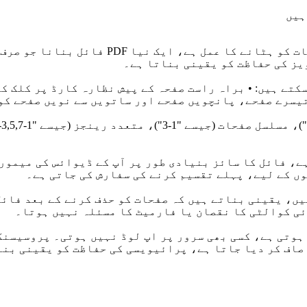
ہیں
PDF صفحات کو حذف کرنا PDF دستاویز سے غیر ض
یز کی حفاظت کو یقینی بناتا ہے۔
کتے ہیں: • براہ راست صفحہ کے پیش نظارہ کارڈ پر کلک کر
ں کے لیے، پہلے تقسیم کرنے کی سفارش کی جاتی ہے۔
تعمال کرتے ہیں، یقینی بناتے ہیں کہ صفحات کو حذف کرنے کے ب
ئی کوالٹی کا نقصان یا فارمیٹ کا مسئلہ نہیں ہوتا۔
روسیس ہوتی ہے، کسی بھی سرور پر اپ لوڈ نہیں ہوتی۔ پروسی
صاف کر دیا جاتا ہے، پرائیویسی کی حفاظت کو یقینی بنا