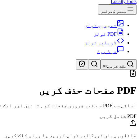
LocallyTools
مینو کھولیں
تصویری ٹولز
PDF ٹولز
ڈویلپر ٹولز
فیڈ بیک
تلاش کریں
⌘K
ٹولز تلاش کریں
PDF صفحات حذف کریں
ٹولز کی تیز تلاش
آسانی سے PDF سے غیر ضروری صفحات کو ہٹائیں اور ایک نیا PDF فائل بنائیں جس میں حذف شدہ صفحات شامل نہ ہوں۔
PDF شامل کریں
فائلیں یہاں ڈریگ اور ڈراپ کریں، یا یہاں کلک کریں