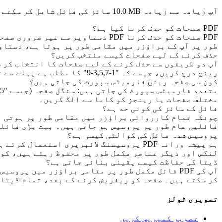
آپ زیادہ سے زیادہ
10.0 MB
سائز کی فائل شامل کر سکتے 
PDF صفحات کو حذف کرنا کیا ہے؟
طور پر آپ کے براؤزر میں مقامی طور پر ہوتا ہے، دستاو
حذف کرنے کے لیے صفحات کیسے منتخب کریں؟
آپ دو طریقوں سے حذف کرنے کے لیے صفحات کا انتخاب کر س
رینج درج کریں، جیسے کہ "1-3,5,7-9" کا مطلب ہے پہلے سے تیسرے صفحے، پانچویں صفحے اور ساتویں سے نویں صفحے کو حذف کریں۔
کون سی صفحہ رینج فارمیٹس سپورٹ کی جاتی ہیں؟
مختلف صفحات یا رینجز کو کاما سے الگ کریں۔
فائل کے سائز کی کوئی حد ہے؟
فائلیں عام طور پر پروسیس ہو جاتی ہیں۔ بہت بڑی فائلو
پروسیس شدہ فائل کی کوالٹی کیسی ہے؟
ہم پیشہ ورانہ PDF پروسیسنگ لائبریری اس
لنکس اور دیگر عناصر مکمل طور پر محفوظ رہتے ہیں، کو
ڈیٹا کی حفاظت کیسے یقینی بنائی جاتی ہے؟
آپ کی PDF فائل مکمل طور پر مقامی براؤزر میں پ
کر سکتے ہیں۔ صفحہ کو ریفریش کرنے کے بعد، تمام ڈیٹا 
تصویری ٹولز
تصویر کمپریس کریں