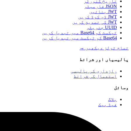
تاریخ کنورٹر
JSON فارمیٹر
JWT بنائیں
JWT ڈی کوڈ کریں
JWT کی تصدیق کریں
UUID جنریٹر
ٹیکسٹ کو Base64 میں تبدیل کریں
Base64 کو ٹیکسٹ میں تبدیل کریں
تمام ٹولز دیکھیں
→
پالیسیاں اور شرائط
رازداری کی پالیسی
استعمال کی شرائط
وسائل
بلاگ
فیڈ بیک