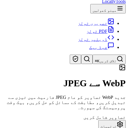
LocallyTools
مینو کھولیں
تصویری ٹولز
PDF ٹولز
ڈویلپر ٹولز
فیڈ بیک
تلاش کریں
⌘K
ٹولز تلاش کریں
WebP سے JPEG
ٹولز کی تیز تلاش
جدید WebP تصاویر کو عام JPEG فارمیٹ میں تیزی سے
تبدیل کریں، مطابقت کے مسائل کو حل کریں، بیک وقت
پروسیسنگ کی سپورٹ۔
تصاویر شامل کریں
ترتیبات