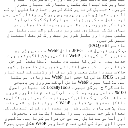
تصاویر کے لیے ایک یکساں معیار کا معیار مقرر
کریں۔ • تبدیل کرنے پر کلک کریں، تمام فائلیں آپ کے
آلے پر متوازی طور پر پروسیس ہوں گی، رفتار کسی بھی
ایسے ٹول سے کہیں زیادہ جو ایک ایک کرکے اپ لوڈ
کرنے کی ضرورت ہو۔ مقامی پروسیسنگ کا مطلب ہے،
یہاں تک کہ سیکڑوں تصاویر بھی کم وقت میں مکمل ہو
سکتی ہیں، اور مکمل طور پر نیٹ ورک ٹریفک استعمال
نہیں کرتیں۔
عام سوالات (FAQ)
س: کیوں تبدیل شدہ JPEG فائل WebP سے بھی بڑی ہو
سکتی ہے؟ ج: کیونکہ WebP کا کمپریشن الگورتھم بہت
جدید ہے۔ اس ٹول کا بنیادی مقصد 【مطابقت】 کو حل
کرنا ہے، نہ کہ محض انتہائی کمپریشن کا حصول۔ کچھ
حالات میں، اعلیٰ معیار کو برقرار رکھنے کے لیے تیار
کردہ JPEG فائل کا حجم اصل WebP سے زیادہ ہو سکتا
ہے۔ س: کیا میری WebP فائل آپ کے سرورز پر بھیجی
جائے گی؟ ج: ہرگز نہیں۔ LocallyTools کا بنیادی اصول
100% مقامی پروسیسنگ ہے۔ آپ کی تمام فائلیں، شروع
سے آخر تک، آپ کے ذاتی کمپیوٹر سے کبھی نہیں نکلیں،
بالکل محفوظ۔ س: کیا یہ WebP کنورٹر ٹول واقعی مفت
ہے؟ ج: جی ہاں، مکمل طور پر مفت، اور کوئی تبدیلی کی
تعداد کی حد نہیں۔ ہمارا مقصد ایک سادہ، محفوظ،
اور آسانی سے قابل رسائی حل فراہم کرنا ہے۔ س: کیوں
میں ڈاؤن لوڈ کی گئی تمام تصاویر WebP شکل میں ہیں؟