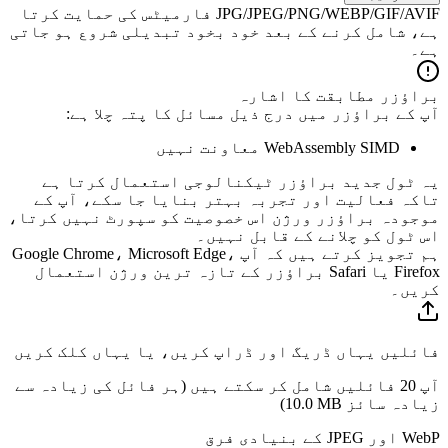
JPG/JPEG/PNG/WEBP/GIF/AVIF فارمیٹس کی حمایت کرتا
ہے، شامل کرنے کے بعد خود بخود تبدیلی شروع ہو جاتی
ہے۔
براؤزر مطابقت کا اشارہ
آپ کے براؤزر میں درج ذیل مسائل کا پتہ چلا ہے:
WebAssembly SIMD معاونت نہیں
یہ ٹول جدید براؤزر ٹیکنالوجی استعمال کرتا ہے
تاکہ فعالیت اور تجربہ بہتر بنایا جا سکے، آپ کے
موجودہ براؤزر ورژن اس خصوصیت کو سپورٹ نہیں کرتا،
اس ٹول کو چلانے کے قابل نہیں۔
ہم تجویز کرتے ہیں کہ آپ Google Chrome، Microsoft Edge،
Firefox یا Safari براؤزر کے تازہ ترین ورژن استعمال
کریں۔
فائلیں یہاں ڈریگ اور ڈراپ کریں، یا یہاں کلک کریں
آپ 20 فائلیں شامل کر سکتے ہیں (ہر فائل کی زیادہ سے
زیادہ سائز
10.0 MB
)
WebP اور JPEG کے بنیادی فرق