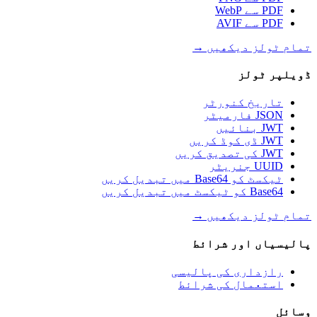
PDF سے WebP
PDF سے AVIF
تمام ٹولز دیکھیں
→
ڈویلپر ٹولز
تاریخ کنورٹر
JSON فارمیٹر
JWT بنائیں
JWT ڈی کوڈ کریں
JWT کی تصدیق کریں
UUID جنریٹر
ٹیکسٹ کو Base64 میں تبدیل کریں
Base64 کو ٹیکسٹ میں تبدیل کریں
تمام ٹولز دیکھیں
→
پالیسیاں اور شرائط
رازداری کی پالیسی
استعمال کی شرائط
وسائل