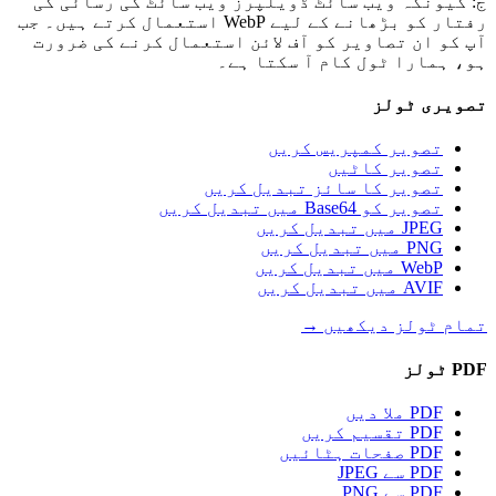
ج: کیونکہ ویب سائٹ ڈویلپرز ویب سائٹ کی رسائی کی
رفتار کو بڑھانے کے لیے WebP استعمال کرتے ہیں۔ جب
آپ کو ان تصاویر کو آف لائن استعمال کرنے کی ضرورت
ہو، ہمارا ٹول کام آ سکتا ہے۔
تصویری ٹولز
تصویر کمپریس کریں
تصویر کاٹیں
تصویر کا سائز تبدیل کریں
تصویر کو Base64 میں تبدیل کریں
JPEG میں تبدیل کریں
PNG میں تبدیل کریں
WebP میں تبدیل کریں
AVIF میں تبدیل کریں
تمام ٹولز دیکھیں
→
PDF ٹولز
PDF ملا دیں
PDF تقسیم کریں
PDF صفحات ہٹائیں
PDF سے JPEG
PDF سے PNG