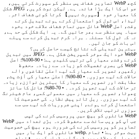
کچھ WebP تصاویر شفاف پس منظر کو سپورٹ کرتی ہیں،
جو اس کا ایک بڑا فائدہ ہے۔ لیکن نوٹ کریں، JPEG شکل
کا معیار خود 【سپورٹ نہیں】 کرتا کوئی شفاف اثر۔
لہذا، اس ٹول کو استعمال کرتے ہوئے تبدیل کرتے
وقت، اصل WebP فائل میں تمام شفاف علاقے خود بخود
سیاہ پس منظر سے بھر جائیں گے۔ یہ ایک شکل کی حد ہے،
نہ کہ ٹول کا مسئلہ۔ براہ کرم تبدیل کرنے سے پہلے
اس بات کو جان لیں۔
بہترین تبدیلی کے نتائج کیسے حاصل کریں؟
WebP خود ایک موثر کمپریشن شکل ہے۔ JPEG میں تبدیل
کرتے وقت، معیار کی ترتیب کلیدی ہے: • 90-100%: اصل
WebP کی بصری تفصیلات کو زیادہ سے زیادہ محفوظ
رکھیں، تصویر کے معیار کے لیے اعلیٰ تقاضوں والے
حالات کے لیے موزوں۔ • 80-90%: اعلیٰ معیار کی آؤٹ پٹ،
مطابقت اور تصویر کے معیار کا بہترین توازن، زیادہ
تر حالات کے لیے تجویز کردہ۔ • 70-80%: فائل کا سائز
چھوٹا، تصویر کے معیار میں معمولی کمی، عام شیئرنگ
کے لیے موزوں۔ ریل ٹائم پیش نظارہ کی خصوصیت کا
استعمال کرتے ہوئے، اپنی ضروریات کے لیے سب سے
موزوں ترتیب تلاش کریں۔
WebP فائلوں کو بیچ میں پروسیس کرنے کی ٹپس
جب آپ کو ویب سائٹ سے محفوظ کردہ بڑی تعداد میں WebP
تصاویر کو پروسیس کرنے کی ضرورت ہو، بیچ کی خصوصیت
بہت موثر ہے: • تمام .webp فائلوں کو ایک بار میں
تبدیلی کے علاقے میں ڈریگ اور ڈراپ کریں۔ • تمام