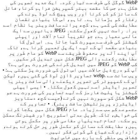
WebP گوگل کی طرف سے تیار کردہ ایک جدید تصویر کی
شکل ہے، جس کا مقصد بہتر کمپریشن فراہم کرنا، فائل
کے سائز کو کم کرنا اور ویب پیج کے لوڈ ہونے کی
رفتار کو بڑھانا ہے۔ تاہم، اس کا بنیادی نقصان
مطابقت کی کمی ہے، کچھ پرانے سافٹ ویئر یا نظام اسے
براہ راست نہیں کھول سکتے۔ JPEG دہائیوں سے ایک
عالمی معیار ہے، جو تقریباً تمام آلات اور ایپلی
کیشنز کی طرف سے سپورٹ کیا جاتا ہے۔ اس ٹول کا
بنیادی مقصد آپ کے لیے ایک پل تعمیر کرنا ہے، تاکہ
آپ اپنے آلے پر محفوظ طریقے سے WebP کو عام طور پر
مطابقت رکھنے والی JPEG شکل میں تبدیل کر سکیں۔
کب WebP کو JPEG میں تبدیل کرنے کی ضرورت ہوتی ہے؟
آپ کو درج ذیل حالات میں اس ٹول کی ضرورت پڑ سکتی ہے: •
ویب سائٹ سے .webp تصاویر ڈاؤن لوڈ کی گئی ہیں، لیکن
آپ کے کمپیوٹر کی تصویر دیکھنے والی سافٹ ویئر یا
تصویر ایڈیٹر اسے نہیں کھول سکتا۔ • ایسی ایپلی
کیشنز یا پلیٹ فارمز کے لیے تصاویر کی ضرورت ہے جو
WebP شکل کو سپورٹ نہیں کرتے (جیسے کچھ دستاویز
ایڈیٹرز، پریزنٹیشن سافٹ ویئر)۔ • تصاویر کے
مجموعے کو سب سے زیادہ عام JPEG شکل میں یکجا کرنے
کی خواہش، تاکہ طویل مدتی اسٹوریج اور شیئرنگ ممکن
ہو سکے۔ تمام تبدیلیاں مقامی طور پر مکمل ہوتی
ہیں، مطابقت کے مسائل کو مکمل طور پر حل کرتے ہوئے،
رازداری کے ضیاع کی کوئی فکر نہیں۔
شفاف پس منظر کے بارے میں خاص نوٹ