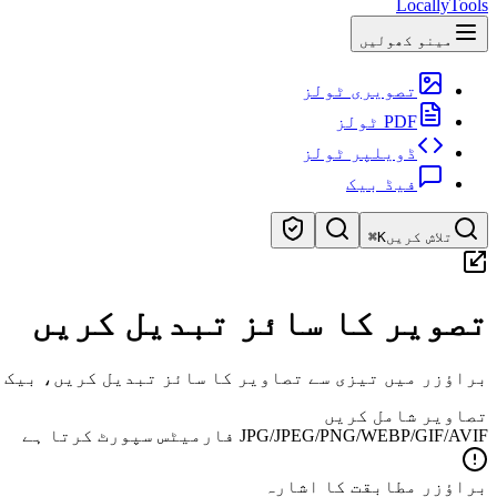
LocallyTools
مینو کھولیں
تصویری ٹولز
PDF ٹولز
ڈویلپر ٹولز
فیڈ بیک
تلاش کریں
⌘K
ٹولز تلاش کریں
تصویر کا سائز تبدیل کریں
ٹولز کی تیز تلاش
براؤزر میں تیزی سے تصاویر کا سائز تبدیل کریں، بیک 
تصاویر شامل کریں
JPG/JPEG/PNG/WEBP/GIF/AVIF فارمیٹس سپورٹ کرتا ہے
براؤزر مطابقت کا اشارہ