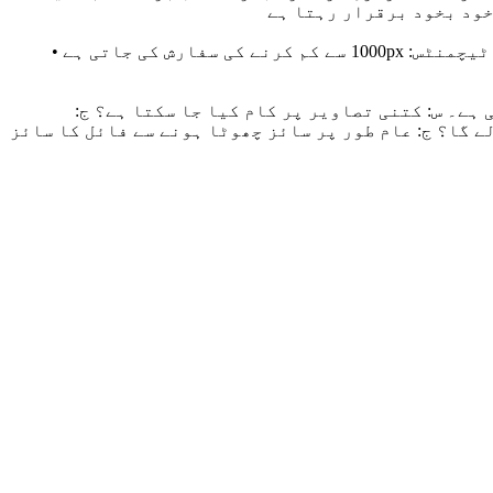
• ویب تصاویر: چوڑائی 800-1200px مناسب ہے • سوشل میڈیا: پلیٹ فارم کی سفارش کردہ سائز کا حوالہ دیں • ای میل اٹیچمنٹس: 1000px سے کم کرنے کی سفارش کی جاتی ہے •
ہے۔ س: کتنی تصاویر پر کام کیا جا سکتا ہے؟ ج:
یں۔ س: فائل کا سائز بدلے گا؟ ج: عام طور پر سائز چھوٹا ہونے سے فائل کا سائز