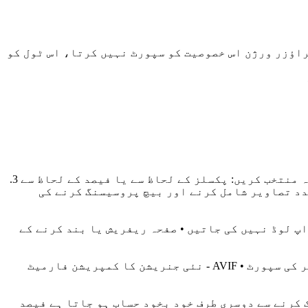
اؤزر ورژن اس خصوصیت کو سپورٹ نہیں کرتا، اس ٹول کو
1. تصاویر کو فائل شامل کرنے کے علاقے میں گھسیٹیں یا فائل منتخب کرنے کے لیے کلک کریں 2. ایڈجسٹمنٹ کا طریقہ منتخب کریں: پکسلز کے لحاظ سے یا فیصد کے لحاظ سے 3.
یک ہی وقت میں متعدد تصاویر شامل کرنے اور بیچ پروسیسنگ کرنے کی
اپ لوڈ نہیں کی جاتیں • صفحہ ریفریش یا بند کرنے کے
• JPG/JPEG - عام فوٹو فارمیٹ • PNG - شفاف پس منظر کی سپورٹ • WebP - جدید ویب تصویر فارمیٹ • GIF - متحرک تصاویر کی سپورٹ • AVIF - نئی جنریشن کا کمپریشن فارمیٹ
 کرنے سے دوسری طرف خود بخود حساب ہو جاتا ہے فیصد