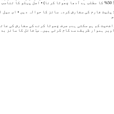
ہے
اضحیت کم ہو سکتی ہے، صرف چھوٹا کرنے کی سفارش کی جاتی 
ر کی کارکردگی پر منحصر ہے، عام طور پر 10-20 تصاویر ہموار طریقے سے کام کرتی ہ