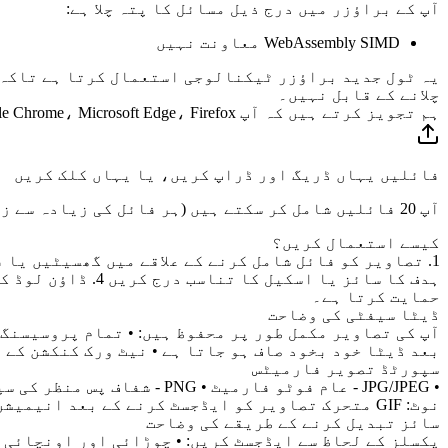
آپ کے براؤزر میں درج ذیل مسائل کا پتہ چلا ہے:
WebAssembly SIMD معاونت نہیں
یہ ٹول جدید براؤزر ٹیکنالوجی استعمال کرتا ہے تاکہ 
چلانے کے قابل نہیں۔
ہم تجویز کرتے ہیں کہ آپ Google Chrome، Microsoft Edge، Firefox یا Safari براؤزر کے تازہ ترین ورژن استعمال کریں۔
فائلیں یہاں ڈریگ اور ڈراپ کریں، یا یہاں کلک کریں
آپ 20 فائلیں شامل کر سکتے ہیں (ہر فائل کی زیادہ سے زیادہ سائز
کیسے استعمال کریں؟
ہدف کا سائز یا ا
حمایت کرتا ہے۔
ڈیٹا سیفٹی کی وضاحت
آپ کی تصاویر مکمل طور پر محفوظ ہیں: • تمام پروسیسنگ 
بعد ڈیٹا خود بخود صاف ہو جاتا ہے • نیٹ ورک کنکشن کے 
سپورٹڈ تصویر فارمیٹس
نوٹ: GIF متحرک تصاویر کو ایڈجسٹ کرنے کے بعد انیمیشن اثر برقرار رہتا ہے۔
سائز تبدیل کرنے کے طریقے کی وضاحت
پکسلز کے لحاظ سے ایڈجسٹ کریں: • چوڑائی اور اونچائی ا