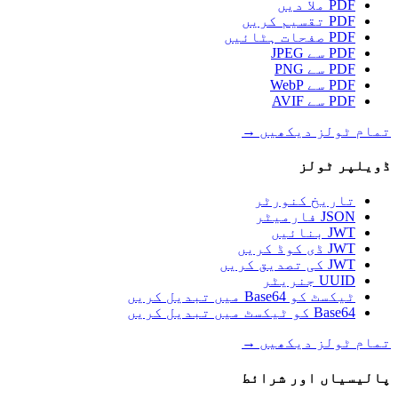
PDF ملا دیں
PDF تقسیم کریں
PDF صفحات ہٹائیں
PDF سے JPEG
PDF سے PNG
PDF سے WebP
PDF سے AVIF
تمام ٹولز دیکھیں
→
ڈویلپر ٹولز
تاریخ کنورٹر
JSON فارمیٹر
JWT بنائیں
JWT ڈی کوڈ کریں
JWT کی تصدیق کریں
UUID جنریٹر
ٹیکسٹ کو Base64 میں تبدیل کریں
Base64 کو ٹیکسٹ میں تبدیل کریں
تمام ٹولز دیکھیں
→
پالیسیاں اور شرائط