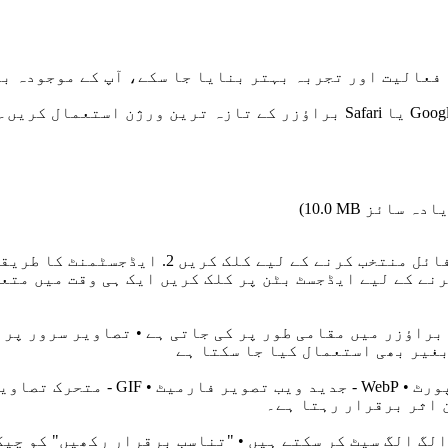
فعالیت اور تجربہ بہتر بنایا جا سکے، آپ کے موجودہ بر
)
10.0 MB
سکیل کا تناسب درج کریں 4. ڈاؤن لوڈ کرنے کے لیے ایڈجسٹ بٹن پر کلک کریں ا
براؤزر میں مقامی طور پر کی جاتی ہے • تصاویر سرور پر 
بغیر بھی استعمال کیا جا سکتا ہے
لگ الگ سیٹ کر سکتے ہیں • "تناسب برقرار رکھیں" کو چیک