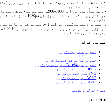
کے لحاظ سے ایڈجسٹ کریں: • اسکیلنگ فیصد درج کریں (مثلاً 50% کا مطلب ہے آدھا چھوٹا کرنا) • اصل پہلو کا تناسب خود بخود برقرار رہتا 
استعمال کی تجاویز
موبائل پر دیکھنے کے لیے: چوڑائی 1080px سے زیادہ نہ ہو
عام سوالات
س: تصویر دھندلی کیوں ہو گئی؟ ج: تصویر کو بڑھانے سے و
براؤز
بھی چھوٹا ہو جاتا ہے۔
تصویری ٹولز
تصویر کمپریس کریں
تصویر کاٹیں
تصویر کا سائز تبدیل کریں
تصویر کو Base64 میں تبدیل کریں
JPEG میں تبدیل کریں
PNG میں تبدیل کریں
WebP میں تبدیل کریں
AVIF میں تبدیل کریں
تمام ٹولز دیکھیں
→
PDF ٹولز