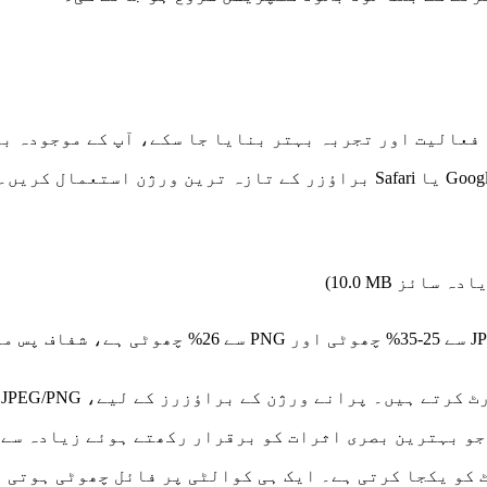
فعالیت اور تجربہ بہتر بنایا جا سکے، آپ کے موجودہ بر
)
10.0 MB
WebP گوگل کی تیار کردہ جدید تصویر فارمیٹ ہے، ج
 کمپریشن ریٹ اور PNG کی شفاف سپورٹ کو یکجا کرتی ہے۔ ایک ہی کوالٹی پر 