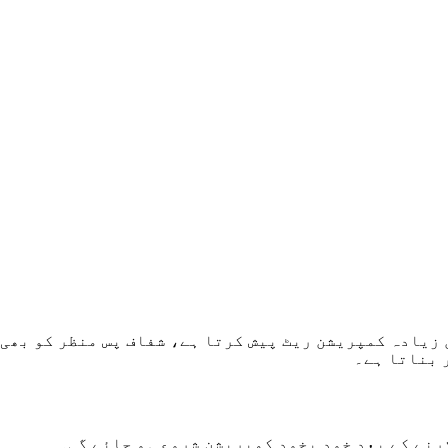
 ٹول، JPEG اور PNG کے مقابلے میں زیادہ کمپریشن ریٹ پیش کرتا ہے، شفاف 
 بناتا ہے۔