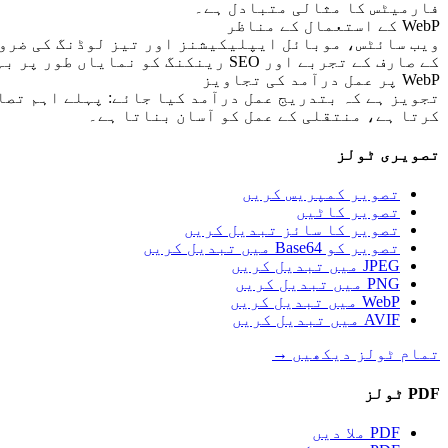
فارمیٹس کا مثالی متبادل ہے۔
WebP کے استعمال کے مناظر
کے صارف کے تجربے اور SEO رینکنگ کو نمایاں طور پر بہتر بنا سکتی ہیں۔
WebP پر عمل درآمد کی تجاویز
تجویز ہے کہ بتدریج عمل درآمد کیا جائے: پہلے اہم تصا
کرتا ہے، منتقلی کے عمل کو آسان بناتا ہے۔
تصویری ٹولز
تصویر کمپریس کریں
تصویر کاٹیں
تصویر کا سائز تبدیل کریں
تصویر کو Base64 میں تبدیل کریں
JPEG میں تبدیل کریں
PNG میں تبدیل کریں
WebP میں تبدیل کریں
AVIF میں تبدیل کریں
تمام ٹولز دیکھیں
→
PDF ٹولز
PDF ملا دیں