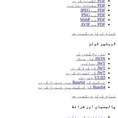
PDF تقسیم کریں
PDF صفحات ہٹائیں
PDF سے JPEG
PDF سے PNG
PDF سے WebP
PDF سے AVIF
تمام ٹولز دیکھیں
→
ڈویلپر ٹولز
تاریخ کنورٹر
JSON فارمیٹر
JWT بنائیں
JWT ڈی کوڈ کریں
JWT کی تصدیق کریں
UUID جنریٹر
ٹیکسٹ کو Base64 میں تبدیل کریں
Base64 کو ٹیکسٹ میں تبدیل کریں
تمام ٹولز دیکھیں
→
پالیسیاں اور شرائط
رازداری کی پالیسی