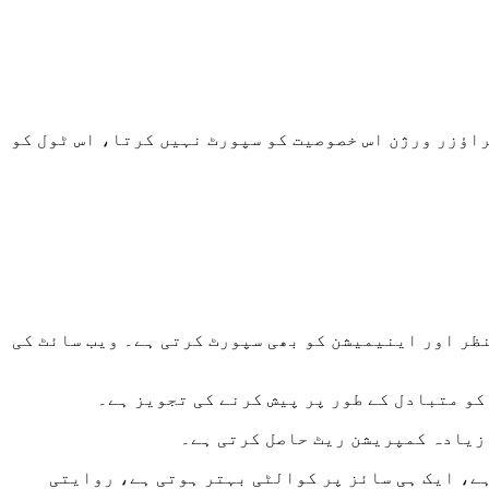
اؤزر ورژن اس خصوصیت کو سپورٹ نہیں کرتا، اس ٹول کو
و JPEG سے 25-35% چھوٹی اور PNG سے 26% چھوٹی ہے، شفاف پس منظر اور اینیمیشن کو بھی سپورٹ کرتی ہے۔ ویب سائٹ کی
فائل چھوٹی ہوتی ہے، ایک ہی سائز پر کوالٹی بہتر ہوتی ہے، روایتی