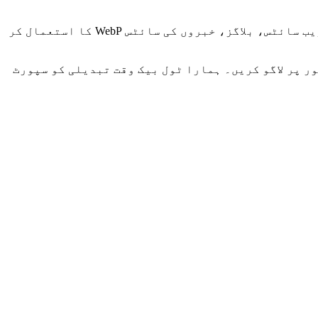
ویب سائٹس، موبائل ایپلیکیشنز اور تیز لوڈنگ کی ضرورت والے مناظر کے لیے خاص طور پر موزوں ہے۔ ای کامرس ویب سائٹس، بلاگز، خبروں کی سائٹس WebP کا استعمال کر
ر پر لاگو کریں۔ ہمارا ٹول بیک وقت تبدیلی کو سپورٹ