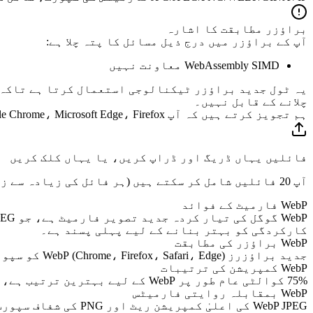
براؤزر مطابقت کا اشارہ
آپ کے براؤزر میں درج ذیل مسائل کا پتہ چلا ہے:
WebAssembly SIMD معاونت نہیں
یہ ٹول جدید براؤزر ٹیکنالوجی استعمال کرتا ہے تاکہ 
چلانے کے قابل نہیں۔
ہم تجویز کرتے ہیں کہ آپ Google Chrome، Microsoft Edge، Firefox یا Safari براؤزر کے تازہ ترین ورژن استعمال کریں۔
فائلیں یہاں ڈریگ اور ڈراپ کریں، یا یہاں کلک کریں
آپ 20 فائلیں شامل کر سکتے ہیں (ہر فائل کی زیادہ سے زیادہ سائز
WebP فارمیٹ کے فوائد
کارکردگی کو بہتر بنانے کے لیے پہلی پسند ہے۔
WebP براؤزر کی مطابقت
جدید براؤزرز (Chrome، Firefox، Safari، Edge) WebP کو سپورٹ کرتے ہیں۔ پرانے ورژن کے براؤزرز کے لیے، JPEG/PNG کو متبادل کے طور پر پیش کرنے کی تجویز ہے۔
WebP کمپریشن کی ترتیبات
75% کوالٹی عام طور پر WebP کے لیے بہترین ترتیب ہے، جو بہترین بصری اثرات کو برقرار رکھتے ہوئے زیادہ سے زیادہ کمپریشن ریٹ حاصل کرتی ہے۔
WebP بمقابلہ روایتی فارمیٹس
WebP JPEG کی اعلیٰ