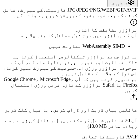
ترتیبات
JPG/JPEG/PNG/WEBP/GIF/AVIF فارمیٹس کی سپورٹ، شامل
کرنے کے بعد خود بخود کمپریشن شروع ہو جائے گی۔
براؤزر مطابقت کا اشارہ
آپ کے براؤزر میں درج ذیل مسائل کا پتہ چلا ہے:
WebAssembly SIMD معاونت نہیں
یہ ٹول جدید براؤزر ٹیکنالوجی استعمال کرتا ہے
تاکہ فعالیت اور تجربہ بہتر بنایا جا سکے، آپ کے
موجودہ براؤزر ورژن اس خصوصیت کو سپورٹ نہیں کرتا،
اس ٹول کو چلانے کے قابل نہیں۔
ہم تجویز کرتے ہیں کہ آپ Google Chrome، Microsoft Edge،
Firefox یا Safari براؤزر کے تازہ ترین ورژن استعمال
کریں۔
فائلیں یہاں ڈریگ اور ڈراپ کریں، یا یہاں کلک کریں
آپ 20 فائلیں شامل کر سکتے ہیں (ہر فائل کی زیادہ سے
زیادہ سائز
10.0 MB
)
AVIF فارمیٹ کا تعارف