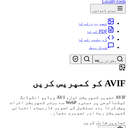
LocallyTools
مینو کھولیں
تصویری ٹولز
PDF ٹولز
ڈویلپر ٹولز
فیڈ بیک
تلاش کریں
⌘K
ٹولز تلاش کریں
AVIF کو کمپریس کریں
ٹولز کی تیز تلاش
AVIF تصویر کمپریشن ٹول، AV1 ویڈیو انکوڈنگ
ٹیکنالوجی پر مبنی، WebP سے بہتر کمپریشن اثرات
پیش کرتا ہے، مستقبل کی تصویر فارمیٹ، انتہائی
کمپریشن ریٹ اور تصویری معیار۔
تصاویر شامل کریں