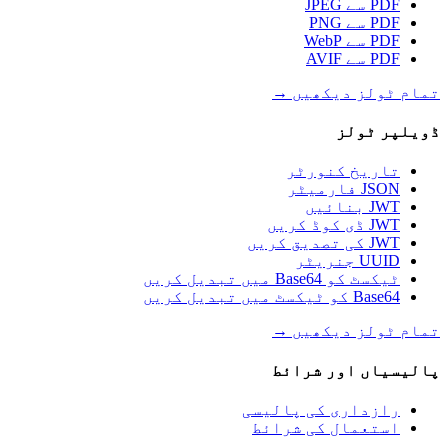
PDF سے JPEG
PDF سے PNG
PDF سے WebP
PDF سے AVIF
تمام ٹولز دیکھیں
→
ڈویلپر ٹولز
تاریخ کنورٹر
JSON فارمیٹر
JWT بنائیں
JWT ڈی کوڈ کریں
JWT کی تصدیق کریں
UUID جنریٹر
ٹیکسٹ کو Base64 میں تبدیل کریں
Base64 کو ٹیکسٹ میں تبدیل کریں
تمام ٹولز دیکھیں
→
پالیسیاں اور شرائط
رازداری کی پالیسی
استعمال کی شرائط