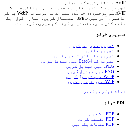
AVIF منتقلی کی حکمت عملی
تجویز ہے کہ کثیر فارمیٹ حکمت عملی اپنائی جائے:
AVIF کو ترجیح دی جائے، سپورٹ نہ ہونے پر WebP پر گر
جائیں، آخر میں JPEG استعمال کریں۔ ہمارا ٹول ایک
ساتھ کئی فارمیٹس تیار کرنے کو سپورٹ کرتا ہے۔
تصویری ٹولز
تصویر کمپریس کریں
تصویر کاٹیں
تصویر کا سائز تبدیل کریں
تصویر کو Base64 میں تبدیل کریں
JPEG میں تبدیل کریں
PNG میں تبدیل کریں
WebP میں تبدیل کریں
AVIF میں تبدیل کریں
تمام ٹولز دیکھیں
→
PDF ٹولز
PDF ملا دیں
PDF تقسیم کریں
PDF صفحات ہٹائیں