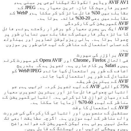
AVIF AV1 ویڈیو انکوڈنگ ٹیکنالوجی پر مبنی ہے،
تصویر فارمیٹ کا تازہ ترین معیار ہے۔ JPEG کے
مقابلے میں 50% فائل سائز کم کر سکتا ہے، WebP کے
مقابلے میں بھی 20-30% فائدہ ہوتا ہے۔
AVIF کمپریشن کی کارکردگی
AVIF ایک ہی بصری معیار کو برقرار رکھتے ہوئے، فائل
کا سائز دیگر فارمیٹس کے مقابلے میں نمایاں طور پر
چھوٹا ہوتا ہے۔ ہائی ریزولوشن تصاویر اور بینڈوتھ
کے حساس استعمال کے مناظر کے لیے خاص طور پر موزوں
ہے۔
AVIF براؤزر کی سپورٹ
فی الحال Chrome، Firefox اور Opera AVIF کو سپورٹ کرتے
ہیں، Safari پر کام جاری ہے۔ تجویز ہے کہ بتدریج
اضافے کے طور پر استعمال کیا جائے، WebP/JPEG کو
متبادل کے طور پر استعمال کیا جائے۔
AVIF کے بہترین طریقے
75% کوالٹی AVIF کے لیے تجویز کردہ ترتیب ہے، جو
انتہائی چھوٹی فائل سائز اور بہترین تصویری معیار
کے درمیان توازن قائم کرتی ہے۔ انتہائی کمپریشن کے
مناظر کے لیے، 60-70% آزمایا جا سکتا ہے۔
AVIF کے استعمال کا وقت
مستقبل کے منصوبوں اور انتہائی کارکردگی کی ضرورت
والے مناظر کے لیے موزوں ہے۔ اگرچہ مطابقت ابھی تک
مکمل نہیں ہوئی ہے، لیکن کمپریشن کے فوائد واضح
ہیں، پیشگی ترتیب اور ٹیسٹنگ کے قابل ہیں۔