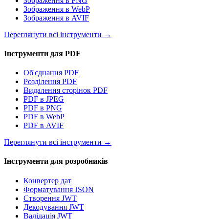
Зображення в PNG
Зображення в WebP
Зображення в AVIF
Переглянути всі інструменти
→
Інструменти для PDF
Об'єднання PDF
Розділення PDF
Видалення сторінок PDF
PDF в JPEG
PDF в PNG
PDF в WebP
PDF в AVIF
Переглянути всі інструменти
→
Інструменти для розробників
Конвертер дат
Форматування JSON
Створення JWT
Декодування JWT
Валідація JWT