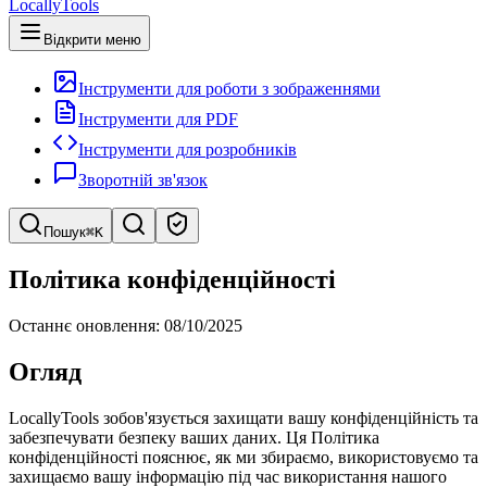
LocallyTools
Відкрити меню
Інструменти для роботи з зображеннями
Інструменти для PDF
Інструменти для розробників
Зворотній зв'язок
Пошук
⌘K
Пошук інструментів
Політика конфіденційності
Швидкий пошук інструментів
Останнє оновлення: 08/10/2025
Огляд
LocallyTools зобов'язується захищати вашу конфіденційність та
забезпечувати безпеку ваших даних. Ця Політика
конфіденційності пояснює, як ми збираємо, використовуємо та
захищаємо вашу інформацію під час використання нашого