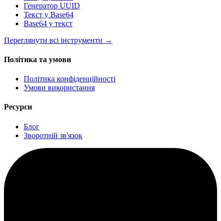
Генератор UUID
Текст у Base64
Base64 у текст
Переглянути всі інструменти
→
Політика та умови
Політика конфіденційності
Умови використання
Ресурси
Блог
Зворотній зв'язок