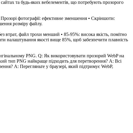
 сайтах та будь-яких вебелементів, що потребують прозорого
• Прозорі фотографії: ефективне зменшення • Скріншоти:
шення розміру файлу.
ез втрат, файл трохи менший • 85-95%: висока якість, помітно
ати налаштування якості вище 85%, щоб забезпечити плавність
оригінальному PNG. Q: Як використовувати прозорий WebP на
 Який тип PNG найкраще підходить для перетворення? A: Всі
рення? A: Перегляньте у браузері, який підтримує WebP,