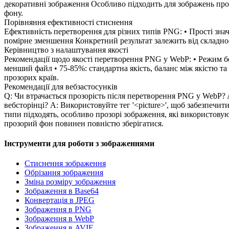
декоративні зображення Особливо підходить для зображень прод
фону.
Порівняння ефективності стиснення
Ефективність перетворення для різних типів PNG: • Прості зна
помірне зменшення Конкретний результат залежить від складнос
Керівництво з налаштування якості
Рекомендації щодо якості перетворення PNG у WebP: • Режим без
менший файл • 75-85%: стандартна якість, баланс між якістю т
прозорих країв.
Рекомендації для вебзастосунків
Q: Чи втрачається прозорість після перетворення PNG у WebP?
вебсторінці? A: Використовуйте тег '<picture>', щоб забезпечи
типи підходять, особливо прозорі зображення, які використовую
прозорий фон повинен повністю зберігатися.
Інструменти для роботи з зображеннями
Стиснення зображення
Обрізання зображення
Зміна розміру зображення
Зображення в Base64
Конвертація в JPEG
Зображення в PNG
Зображення в WebP
Зображення в AVIF