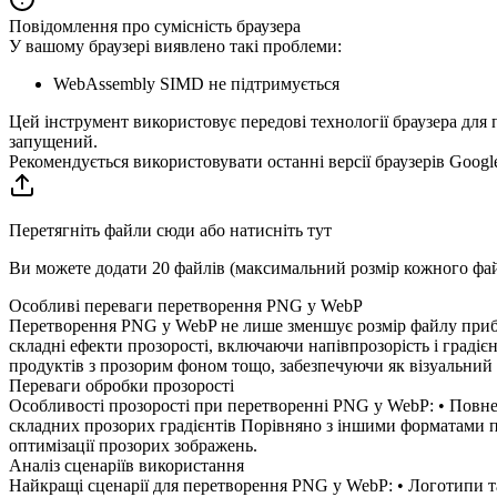
Повідомлення про сумісність браузера
У вашому браузері виявлено такі проблеми:
WebAssembly SIMD не підтримується
Цей інструмент використовує передові технології браузера для
запущений.
Рекомендується використовувати останні версії браузерів Google 
Перетягніть файли сюди або натисніть тут
Ви можете додати 20 файлів (максимальний розмір кожного ф
Особливі переваги перетворення PNG у WebP
Перетворення PNG у WebP не лише зменшує розмір файлу прибли
складні ефекти прозорості, включаючи напівпрозорість і граді
продуктів з прозорим фоном тощо, забезпечуючи як візуальний 
Переваги обробки прозорості
Особливості прозорості при перетворенні PNG у WebP: • Повне 
складних прозорих градієнтів Порівняно з іншими форматами п
оптимізації прозорих зображень.
Аналіз сценаріїв використання
Найкращі сценарії для перетворення PNG у WebP: • Логотипи та