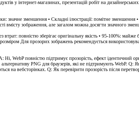
уктів у інтернет-магазинах, презентацій робіт на дизайнерських
чки: значне зменшення • Складні ілюстрації: помітне зменшення 
ті вмісту зображення, але загалом можна досягти значного змен
 втрат: повністю зберігає оригінальну якість • 95-100%: майже б
а розміром Для прозорих зображень рекомендується використовув
 A: Ні, WebP повністю підтримує прозорість, ефект ідентичний 
ти альтернативу PNG для браузерів, які не підтримують WebP. Q:
ться на вебсторінках. Q: Як перевірити прозорість після перетво