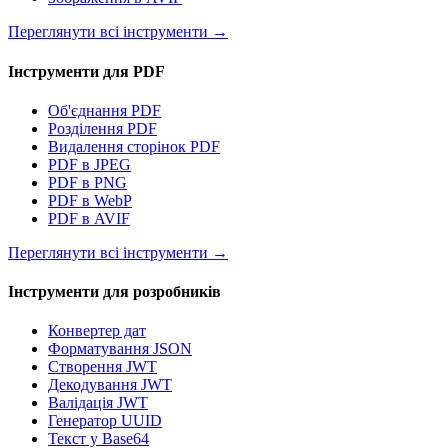
Переглянути всі інструменти
→
Інструменти для PDF
Об'єднання PDF
Розділення PDF
Видалення сторінок PDF
PDF в JPEG
PDF в PNG
PDF в WebP
PDF в AVIF
Переглянути всі інструменти
→
Інструменти для розробників
Конвертер дат
Форматування JSON
Створення JWT
Декодування JWT
Валідація JWT
Генератор UUID
Текст у Base64