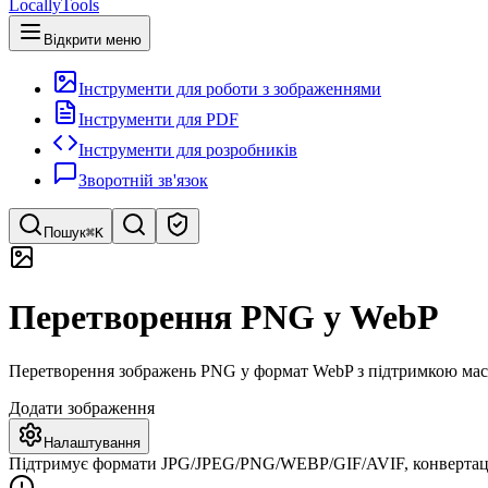
LocallyTools
Відкрити меню
Інструменти для роботи з зображеннями
Інструменти для PDF
Інструменти для розробників
Зворотній зв'язок
Пошук
⌘K
Пошук інструментів
Перетворення PNG у WebP
Швидкий пошук інструментів
Перетворення зображень PNG у формат WebP з підтримкою масо
Додати зображення
Налаштування
Підтримує формати JPG/JPEG/PNG/WEBP/GIF/AVIF, конвертація