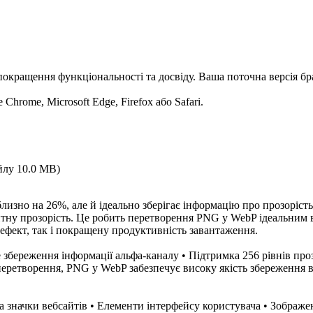
 покращення функціональності та досвіду. Ваша поточна версія б
Chrome, Microsoft Edge, Firefox або Safari.
айлу
10.0 MB
)
зно на 26%, але й ідеально зберігає інформацію про прозоріст
єнтну прозорість. Це робить перетворення PNG у WebP ідеальним 
ефект, так і покращену продуктивність завантаження.
збереження інформації альфа-каналу • Підтримка 256 рівнів проз
еретворення, PNG у WebP забезпечує високу якість збереження в
 значки вебсайтів • Елементи інтерфейсу користувача • Зображен