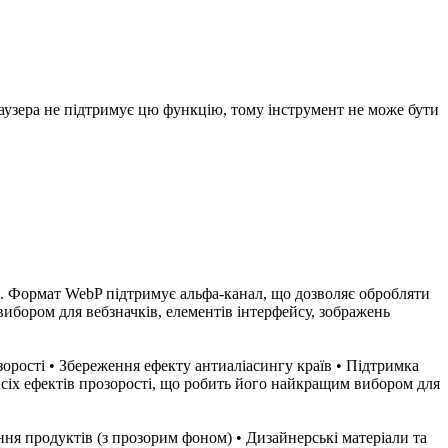
раузера не підтримує цю функцію, тому інструмент не може бути
ь. Формат WebP підтримує альфа-канал, що дозволяє обробляти
вибором для вебзначків, елементів інтерфейсу, зображень
орості • Збереження ефекту антиаліасингу країв • Підтримка
сіх ефектів прозорості, що робить його найкращим вибором для
ня продуктів (з прозорим фоном) • Дизайнерські матеріали та