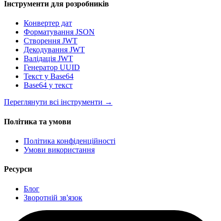
Інструменти для розробників
Конвертер дат
Форматування JSON
Створення JWT
Декодування JWT
Валідація JWT
Генератор UUID
Текст у Base64
Base64 у текст
Переглянути всі інструменти
→
Політика та умови
Політика конфіденційності
Умови використання
Ресурси
Блог
Зворотній зв'язок