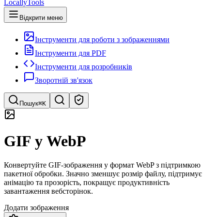
LocallyTools
Відкрити меню
Інструменти для роботи з зображеннями
Інструменти для PDF
Інструменти для розробників
Зворотній зв'язок
Пошук
⌘K
Пошук інструментів
GIF у WebP
Швидкий пошук інструментів
Конвертуйте GIF-зображення у формат WebP з підтримкою
пакетної обробки. Значно зменшує розмір файлу, підтримує
анімацію та прозорість, покращує продуктивність
завантаження вебсторінок.
Додати зображення