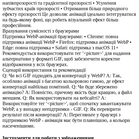
напівпрозорості та градієнтної прозорості • Усунення
зубчастих країв прозорості • Отримання більш природного
ефекту прозорості Це дозволяє анімації ідеально інтегруватися
на будь-якому фоні, що робить візуальний ефект більш
професійним.
Врахування сумісності з браузерами
Підтримка WebP-анімації браузерами: • Chrome: повна
підтримка анімації WebP • Firefox: підтримка анімації WebP •
Edge: повна підтримка • Safari: підтримка з macOS 11+
Рекомендується використовувати тег '<picture>' для надання
альтернативи у форматі GIF, щоб забезпечити коректне
відображення у всіх браузерах.
Сценарії використання та рекомендації
Q: Чи всі GIF підходять для конвертації у WebP? A: Так,
особливо анімації з багатою кольоровою гамою, де ефект
конвертації найбільш помітний. Q: Чи буде збережено
анімацію? A: Повністю, причому якість буде кращою, а файл
меншим. Q: Як використовувати на вебсайті? A:
Використовуйте тег '<picture>', щоб спочатку завантажувати
WebP, а у випадку непідтримки - GIF. Q: Як перевірити
результат після конвертації? A: Перегляньте у браузері з
підтримкою WebP - анімація має бути плавнішою, а кольори
насиченішими.
Інструменти для роботи з зображеннями