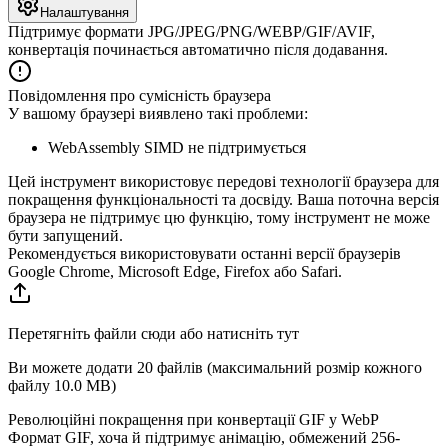
Налаштування
Підтримує формати JPG/JPEG/PNG/WEBP/GIF/AVIF,
конвертація починається автоматично після додавання.
Повідомлення про сумісність браузера
У вашому браузері виявлено такі проблеми:
WebAssembly SIMD не підтримується
Цей інструмент використовує передові технології браузера для
покращення функціональності та досвіду. Ваша поточна версія
браузера не підтримує цю функцію, тому інструмент не може
бути запущений.
Рекомендується використовувати останні версії браузерів
Google Chrome, Microsoft Edge, Firefox або Safari.
Перетягніть файли сюди або натисніть тут
Ви можете додати 20 файлів (максимальний розмір кожного
файлу
10.0 MB
)
Революційні покращення при конвертації GIF у WebP
Формат GIF, хоча й підтримує анімацію, обмежений 256-