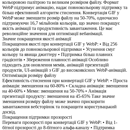
кольоровою палітрою та великим розміром файлу. Формат
WebP підтримує анімацію, надає повнокольорову підтримку та
більш ефективний алгоритм стиснення. Конвертація GIF у
WebP може зменшити розмір файлу на 50-70%, одночасно
підтримуючи 16,7 мільйонів кольорів, що значно покращує
якість анімації та продуктивність завантаження. Це має
революційне значення для оптимізації вебанімації.
Значне покращення якості анімації
Покращення якості при конвертації GIF у WebP: • Від 256
кольорів до повнокольорової підтримки • Усунення смуг
кольору та явища джиттеру • Підтримка більш плавних
градієнтів • Збереження плавності анімації Особливо
підходить для оновлення мемів, анімацій презентацій
продуктів, UI-анімацій з GIF до високоякісних WebP-анімацій.
Оптимізація розміру файлу
Ефективність стиснення при конвертації GIF у WebP: • Проста
анімація: зменшення на 60-80% • Складна анімація: зменшення
на 40-60% • Меми: зменшення на 50-70% • Анімація
презентації продукту: зменшення на 45-65% Таке значне
зменшення розміру файлу може значно прискорити
завантаження вебсторінок та покращити користувацький
досвід.
Покращення підтримки прозорості
Переваги прозорості при конвертації GIF у WebP: • Від 1-
бітної прозорості до 8-бітного альфа-каналу • Підтримка