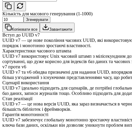
Кількість для масового генерування (1-1000)
Згенерувати
Копіювати все
Завантажити
Вступ до UUID v7
UUID v7 — це нове покоління часових UUID, які використовуют
порядок і монотонно зростаючі властивості.
Характеристики часового штампа
UUID v7 використовує Unix часовий штамп з мілісекундним доз
сортуванні, що дуже корисно для індексів баз даних та часових 
v7 проти v6
UUID v7 та v6 обидва призначені для надання UUID, впорядкова
більш узгоджений з існуючими представленнями часу, що роби
Сценарії використання
UUID v7 ідеально підходить для сценаріїв, де потрібні глобальн
баз даних, записи журналів тощо. Особливо підходить для додат
Стан реалізації
UUID v7 — це нова версія UUID, яка зараз визначається в черне
більшість бібліотек і фреймворків.
Гарантія монотонності
UUID v7 забезпечує глобальну монотонно зростаючу властивіст
ключа бази даних, оскільки він дозволяє уникнути проблем випа