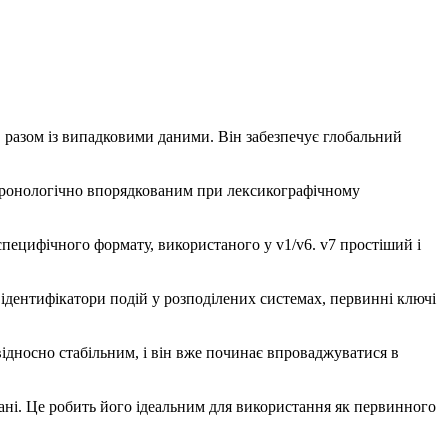
 разом із випадковими даними. Він забезпечує глобальний
 хронологічно впорядкованим при лексикографічному
пецифічного формату, використаного у v1/v6. v7 простіший і
к ідентифікатори подій у розподілених системах, первинні ключі
відносно стабільним, і він вже починає впроваджуватися в
ані. Це робить його ідеальним для використання як первинного