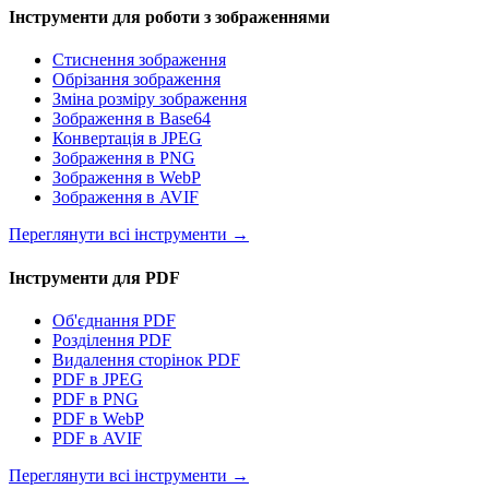
Інструменти для роботи з зображеннями
Стиснення зображення
Обрізання зображення
Зміна розміру зображення
Зображення в Base64
Конвертація в JPEG
Зображення в PNG
Зображення в WebP
Зображення в AVIF
Переглянути всі інструменти
→
Інструменти для PDF
Об'єднання PDF
Розділення PDF
Видалення сторінок PDF
PDF в JPEG
PDF в PNG
PDF в WebP
PDF в AVIF
Переглянути всі інструменти
→