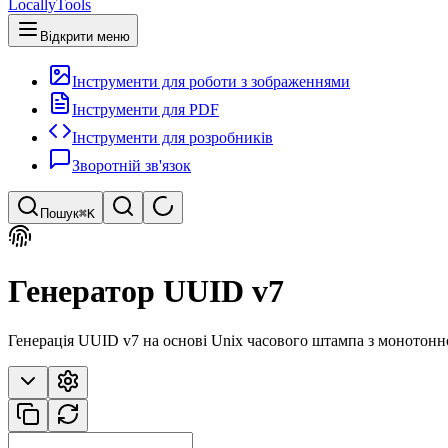
LocallyTools
Відкрити меню
Інструменти для роботи з зображеннями
Інструменти для PDF
Інструменти для розробників
Зворотній зв'язок
Пошук
⌘K
Пошук інструментів
Генератор UUID v7
Швидкий пошук інструментів
Генерація UUID v7 на основі Unix часового штампа з монотон