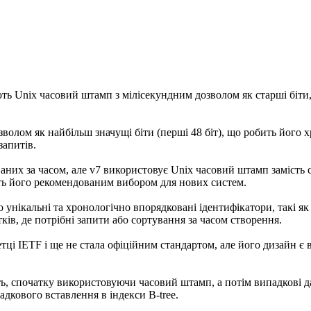
ь Unix часовий штамп з мілісекундним дозволом як старші біти,
волом як найбільш значущі біти (перші 48 біт), що робить його
запитів.
них за часом, але v7 використовує Unix часовий штамп замість с
ть його рекомендованим вибором для нових систем.
о унікальні та хронологічно впорядковані ідентифікатори, такі я
ків, де потрібні запити або сортування за часом створення.
тці IETF і ще не стала офіційним стандартом, але його дизайн є 
ь, спочатку використовуючи часовий штамп, а потім випадкові д
дкового вставлення в індекси B-tree.