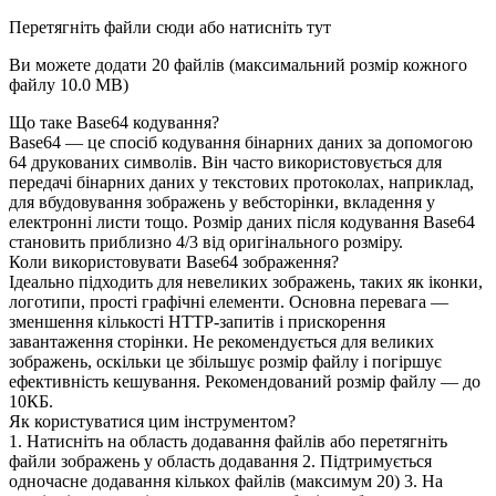
Перетягніть файли сюди або натисніть тут
Ви можете додати 20 файлів (максимальний розмір кожного
файлу
10.0 MB
)
Що таке Base64 кодування?
Base64 — це спосіб кодування бінарних даних за допомогою
64 друкованих символів. Він часто використовується для
передачі бінарних даних у текстових протоколах, наприклад,
для вбудовування зображень у вебсторінки, вкладення у
електронні листи тощо. Розмір даних після кодування Base64
становить приблизно 4/3 від оригінального розміру.
Коли використовувати Base64 зображення?
Ідеально підходить для невеликих зображень, таких як іконки,
логотипи, прості графічні елементи. Основна перевага —
зменшення кількості HTTP-запитів і прискорення
завантаження сторінки. Не рекомендується для великих
зображень, оскільки це збільшує розмір файлу і погіршує
ефективність кешування. Рекомендований розмір файлу — до
10КБ.
Як користуватися цим інструментом?
1. Натисніть на область додавання файлів або перетягніть
файли зображень у область додавання 2. Підтримується
одночасне додавання кількох файлів (максимум 20) 3. На