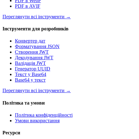
PDF в WebP
PDF в AVIF
Переглянути всі інструменти
→
Інструменти для розробників
Конвертер дат
Форматування JSON
Створення JWT
Декодування JWT
Валідація JWT
Генератор UUID
Текст у Base64
Base64 у текст
Переглянути всі інструменти
→
Політика та умови
Політика конфіденційності
Умови використання
Ресурси