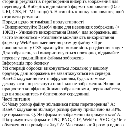
сторінці результатів перетворення виберіть зображення для
перегляду 4. Виберіть відповідний формат копіювання (Data
URI, CSS, HTML тощо) 5. Натисніть кнопку копіювання, щоб
отримати результат
Поради щодо оптимізації продуктивності
• Використовуйте Base64 лише для невеликих зображень (<
10KB) • Уникайте використання Base64 для зображень, які
часто змінюються • Розгляньте можливість використання
формату WebP для зменшення розміру файлу • При
використанні у CSS враховуйте можливість розділення коду •
Для зображень, які використовуються повторно, віддавайте
перевагу традиційним файлам зображень
Інформація про безпеку
Усі операції обробки виконуються локально у вашому
браузері, дані зображень не завантажуються на сервери.
Base64 кодування не є шифруванням, будь-хто може
декодувати і переглянути оригінальне зображення. Якщо ви
працюєте з конфіденційними зображеннями, переконайтеся,
що ви знаходитесь у безпечному середовищі.
Часті питання
Q: Чому розмір файлу збільшився після перетворення? A:
Base64 кодування збільшує розмір файлу приблизно на 33%,
це нормально. Q: Які формати зображень підтримуються? A:
Підтримуються формати JPG, PNG, GIF, WebP та SVG. Q: Чи є
обмеження на розмір файлу? A: Максимальний розмір одного