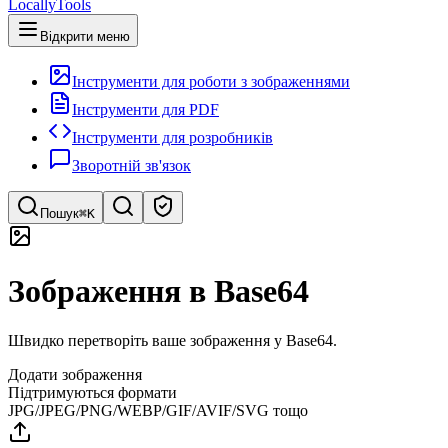
LocallyTools
Відкрити меню
Інструменти для роботи з зображеннями
Інструменти для PDF
Інструменти для розробників
Зворотній зв'язок
Пошук
⌘K
Пошук інструментів
Зображення в Base64
Швидкий пошук інструментів
Швидко перетворіть ваше зображення у Base64.
Додати зображення
Підтримуються формати
JPG/JPEG/PNG/WEBP/GIF/AVIF/SVG тощо