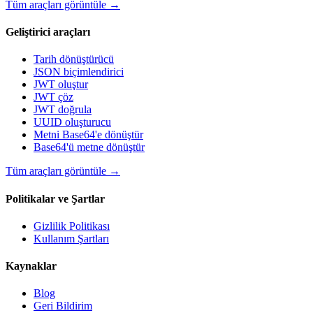
Tüm araçları görüntüle
→
Geliştirici araçları
Tarih dönüştürücü
JSON biçimlendirici
JWT oluştur
JWT çöz
JWT doğrula
UUID oluşturucu
Metni Base64'e dönüştür
Base64'ü metne dönüştür
Tüm araçları görüntüle
→
Politikalar ve Şartlar
Gizlilik Politikası
Kullanım Şartları
Kaynaklar
Blog
Geri Bildirim