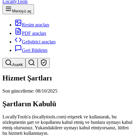
LocallyTools
Menüyü aç
Resim araçları
PDF araçları
Geliştirici araçları
Geri Bildirim
Ara
⌘K
Araç ara
Hizmet Şartları
Hızlı araç arama
Son güncelleme: 08/10/2025
Şartların Kabulü
LocallyTools'a (locallytools.com) erişerek ve kullanarak, bu
sözleşmenin şart ve koşullarını kabul etmiş ve bunlara uymayı kabul
etmiş olursunuz. Yukarıdakilere uymayı kabul etmiyorsanız, lütfen
bu hizmeti kullanmayın.