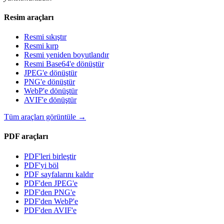
Resim araçları
Resmi sıkıştır
Resmi kırp
Resmi yeniden boyutlandır
Resmi Base64'e dönüştür
JPEG'e dönüştür
PNG'e dönüştür
WebP'e dönüştür
AVIF'e dönüştür
Tüm araçları görüntüle
→
PDF araçları
PDF'leri birleştir
PDF'yi böl
PDF sayfalarını kaldır
PDF'den JPEG'e
PDF'den PNG'e
PDF'den WebP'e
PDF'den AVIF'e