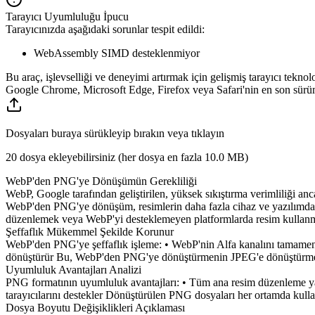
Tarayıcı Uyumluluğu İpucu
Tarayıcınızda aşağıdaki sorunlar tespit edildi:
WebAssembly SIMD desteklenmiyor
Bu araç, işlevselliği ve deneyimi artırmak için gelişmiş tarayıcı teknol
Google Chrome, Microsoft Edge, Firefox veya Safari'nin en son sürüml
Dosyaları buraya sürükleyip bırakın veya tıklayın
20 dosya ekleyebilirsiniz (her dosya en fazla
10.0 MB
)
WebP'den PNG'ye Dönüşümün Gerekliliği
WebP, Google tarafından geliştirilen, yüksek sıkıştırma verimliliği an
WebP'den PNG'ye dönüşüm, resimlerin daha fazla cihaz ve yazılımda d
düzenlemek veya WebP'yi desteklemeyen platformlarda resim kullanma
Şeffaflık Mükemmel Şekilde Korunur
WebP'den PNG'ye şeffaflık işleme: • WebP'nin Alfa kanalını tamamen kor
dönüştürür Bu, WebP'den PNG'ye dönüştürmenin JPEG'e dönüştürmeye gör
Uyumluluk Avantajları Analizi
PNG formatının uyumluluk avantajları: • Tüm ana resim düzenleme yaz
tarayıcılarını destekler Dönüştürülen PNG dosyaları her ortamda kull
Dosya Boyutu Değişiklikleri Açıklaması