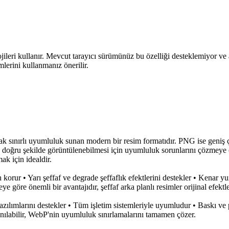
ojileri kullanır. Mevcut tarayıcı sürümünüz bu özelliği desteklemiyor ve 
erini kullanmanız önerilir.
cak sınırlı uyumluluk sunan modern bir resim formatıdır. PNG ise geniş 
oğru şekilde görüntülenebilmesi için uyumluluk sorunlarını çözmeye od
k için idealdir.
ur • Yarı şeffaf ve degrade şeffaflık efektlerini destekler • Kenar yum
e önemli bir avantajıdır, şeffaf arka planlı resimler orijinal efektl
ılımlarını destekler • Tüm işletim sistemleriyle uyumludur • Baskı ve
anılabilir, WebP'nin uyumluluk sınırlamalarını tamamen çözer.