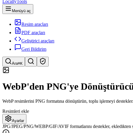
LocallyTools
Menüyü aç
Resim araçları
PDF araçları
Geliştirici araçları
Geri Bildirim
Ara
⌘K
Araç ara
WebP'den PNG'ye Dönüştürüc
Hızlı araç arama
WebP resimlerini PNG formatına dönüştürün, toplu işlemeyi destekler. Ş
Resimleri ekle
Ayarlar
JPG/JPEG/PNG/WEBP/GIF/AVIF formatlarını destekler, ekledikten so