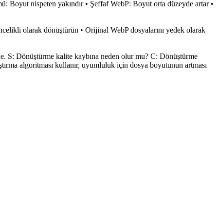
Boyut nispeten yakındır • Şeffaf WebP: Boyut orta düzeyde artar •
ncelikli olarak dönüştürün • Orijinal WebP dosyalarını yedek olarak
e. S: Dönüştürme kalite kaybına neden olur mu? C: Dönüştürme
ıştırma algoritması kullanır, uyumluluk için dosya boyutunun artması