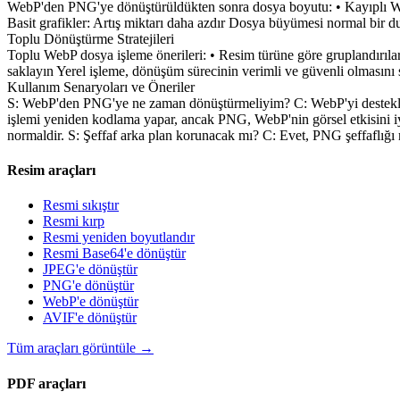
WebP'den PNG'ye dönüştürüldükten sonra dosya boyutu: • Kayıplı W
Basit grafikler: Artış miktarı daha azdır Dosya büyümesi normal bir d
Toplu Dönüştürme Stratejileri
Toplu WebP dosya işleme önerileri: • Resim türüne göre gruplandırılar
saklayın Yerel işleme, dönüşüm sürecinin verimli ve güvenli olmasını 
Kullanım Senaryoları ve Öneriler
S: WebP'den PNG'ye ne zaman dönüştürmeliyim? C: WebP'yi destekle
işlemi yeniden kodlama yapar, ancak PNG, WebP'nin görsel etkisini iyi
normaldir. S: Şeffaf arka plan korunacak mı? C: Evet, PNG şeffaflığı 
Resim araçları
Resmi sıkıştır
Resmi kırp
Resmi yeniden boyutlandır
Resmi Base64'e dönüştür
JPEG'e dönüştür
PNG'e dönüştür
WebP'e dönüştür
AVIF'e dönüştür
Tüm araçları görüntüle
→
PDF araçları