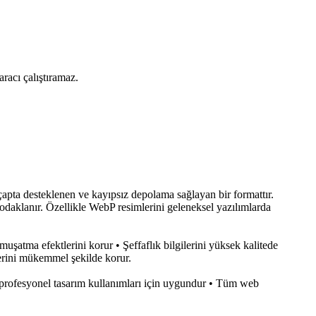
aracı çalıştıramaz.
çapta desteklenen ve kayıpsız depolama sağlayan bir formattır.
aklanır. Özellikle WebP resimlerini geleneksel yazılımlarda
uşatma efektlerini korur • Şeffaflık bilgilerini yüksek kalitede
erini mükemmel şekilde korur.
 profesyonel tasarım kullanımları için uygundur • Tüm web