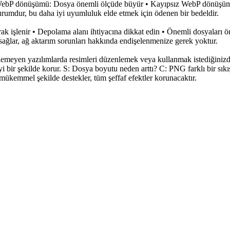
ebP dönüşümü: Dosya önemli ölçüde büyür • Kayıpsız WebP dönüşümü: 
urumdur, bu daha iyi uyumluluk elde etmek için ödenen bir bedeldir.
ak işlenir • Depolama alanı ihtiyacına dikkat edin • Önemli dosyaları ö
sağlar, ağ aktarım sorunları hakkında endişelenmenize gerek yoktur.
meyen yazılımlarda resimleri düzenlemek veya kullanmak istediğinizd
 bir şekilde korur. S: Dosya boyutu neden arttı? C: PNG farklı bir sık
mükemmel şekilde destekler, tüm şeffaf efektler korunacaktır.