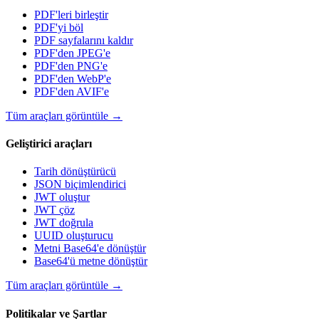
PDF'leri birleştir
PDF'yi böl
PDF sayfalarını kaldır
PDF'den JPEG'e
PDF'den PNG'e
PDF'den WebP'e
PDF'den AVIF'e
Tüm araçları görüntüle
→
Geliştirici araçları
Tarih dönüştürücü
JSON biçimlendirici
JWT oluştur
JWT çöz
JWT doğrula
UUID oluşturucu
Metni Base64'e dönüştür
Base64'ü metne dönüştür
Tüm araçları görüntüle
→
Politikalar ve Şartlar