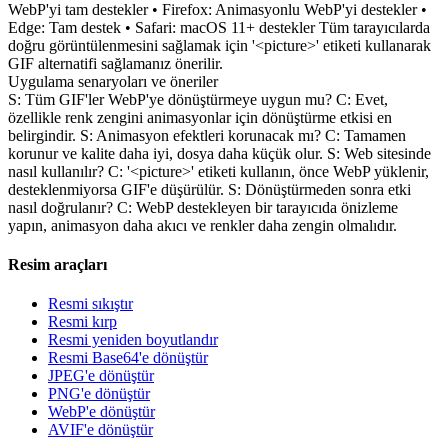
WebP'yi tam destekler • Firefox: Animasyonlu WebP'yi destekler •
Edge: Tam destek • Safari: macOS 11+ destekler Tüm tarayıcılarda
doğru görüntülenmesini sağlamak için '<picture>' etiketi kullanarak
GIF alternatifi sağlamanız önerilir.
Uygulama senaryoları ve öneriler
S: Tüm GIF'ler WebP'ye dönüştürmeye uygun mu? C: Evet,
özellikle renk zengini animasyonlar için dönüştürme etkisi en
belirgindir. S: Animasyon efektleri korunacak mı? C: Tamamen
korunur ve kalite daha iyi, dosya daha küçük olur. S: Web sitesinde
nasıl kullanılır? C: '<picture>' etiketi kullanın, önce WebP yüklenir,
desteklenmiyorsa GIF'e düşürülür. S: Dönüştürmeden sonra etki
nasıl doğrulanır? C: WebP destekleyen bir tarayıcıda önizleme
yapın, animasyon daha akıcı ve renkler daha zengin olmalıdır.
Resim araçları
Resmi sıkıştır
Resmi kırp
Resmi yeniden boyutlandır
Resmi Base64'e dönüştür
JPEG'e dönüştür
PNG'e dönüştür
WebP'e dönüştür
AVIF'e dönüştür