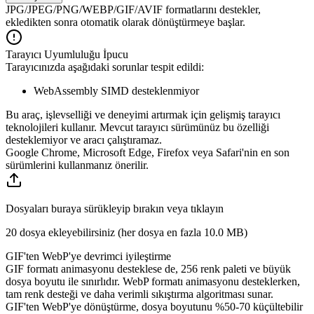
JPG/JPEG/PNG/WEBP/GIF/AVIF formatlarını destekler,
ekledikten sonra otomatik olarak dönüştürmeye başlar.
Tarayıcı Uyumluluğu İpucu
Tarayıcınızda aşağıdaki sorunlar tespit edildi:
WebAssembly SIMD desteklenmiyor
Bu araç, işlevselliği ve deneyimi artırmak için gelişmiş tarayıcı
teknolojileri kullanır. Mevcut tarayıcı sürümünüz bu özelliği
desteklemiyor ve aracı çalıştıramaz.
Google Chrome, Microsoft Edge, Firefox veya Safari'nin en son
sürümlerini kullanmanız önerilir.
Dosyaları buraya sürükleyip bırakın veya tıklayın
20 dosya ekleyebilirsiniz (her dosya en fazla
10.0 MB
)
GIF'ten WebP'ye devrimci iyileştirme
GIF formatı animasyonu desteklese de, 256 renk paleti ve büyük
dosya boyutu ile sınırlıdır. WebP formatı animasyonu desteklerken,
tam renk desteği ve daha verimli sıkıştırma algoritması sunar.
GIF'ten WebP'ye dönüştürme, dosya boyutunu %50-70 küçültebilir