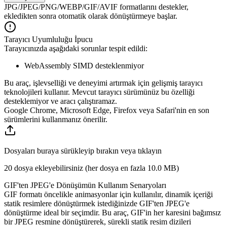
JPG/JPEG/PNG/WEBP/GIF/AVIF formatlarını destekler,
ekledikten sonra otomatik olarak dönüştürmeye başlar.
Tarayıcı Uyumluluğu İpucu
Tarayıcınızda aşağıdaki sorunlar tespit edildi:
WebAssembly SIMD desteklenmiyor
Bu araç, işlevselliği ve deneyimi artırmak için gelişmiş tarayıcı
teknolojileri kullanır. Mevcut tarayıcı sürümünüz bu özelliği
desteklemiyor ve aracı çalıştıramaz.
Google Chrome, Microsoft Edge, Firefox veya Safari'nin en son
sürümlerini kullanmanız önerilir.
Dosyaları buraya sürükleyip bırakın veya tıklayın
20 dosya ekleyebilirsiniz (her dosya en fazla
10.0 MB
)
GIF'ten JPEG'e Dönüşümün Kullanım Senaryoları
GIF formatı öncelikle animasyonlar için kullanılır, dinamik içeriği
statik resimlere dönüştürmek istediğinizde GIF'ten JPEG'e
dönüştürme ideal bir seçimdir. Bu araç, GIF'in her karesini bağımsız
bir JPEG resmine dönüştürerek, sürekli statik resim dizileri