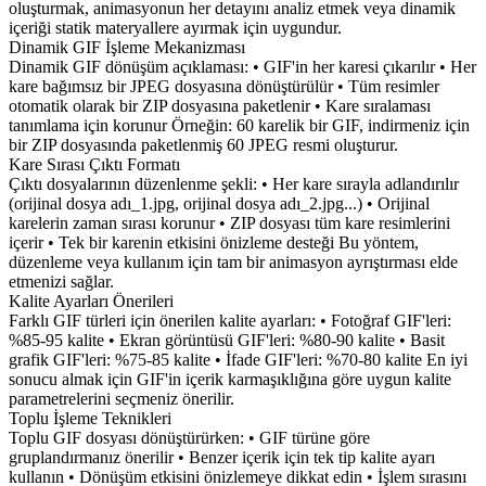
oluşturmak, animasyonun her detayını analiz etmek veya dinamik
içeriği statik materyallere ayırmak için uygundur.
Dinamik GIF İşleme Mekanizması
Dinamik GIF dönüşüm açıklaması: • GIF'in her karesi çıkarılır • Her
kare bağımsız bir JPEG dosyasına dönüştürülür • Tüm resimler
otomatik olarak bir ZIP dosyasına paketlenir • Kare sıralaması
tanımlama için korunur Örneğin: 60 karelik bir GIF, indirmeniz için
bir ZIP dosyasında paketlenmiş 60 JPEG resmi oluşturur.
Kare Sırası Çıktı Formatı
Çıktı dosyalarının düzenlenme şekli: • Her kare sırayla adlandırılır
(orijinal dosya adı_1.jpg, orijinal dosya adı_2.jpg...) • Orijinal
karelerin zaman sırası korunur • ZIP dosyası tüm kare resimlerini
içerir • Tek bir karenin etkisini önizleme desteği Bu yöntem,
düzenleme veya kullanım için tam bir animasyon ayrıştırması elde
etmenizi sağlar.
Kalite Ayarları Önerileri
Farklı GIF türleri için önerilen kalite ayarları: • Fotoğraf GIF'leri:
%85-95 kalite • Ekran görüntüsü GIF'leri: %80-90 kalite • Basit
grafik GIF'leri: %75-85 kalite • İfade GIF'leri: %70-80 kalite En iyi
sonucu almak için GIF'in içerik karmaşıklığına göre uygun kalite
parametrelerini seçmeniz önerilir.
Toplu İşleme Teknikleri
Toplu GIF dosyası dönüştürürken: • GIF türüne göre
gruplandırmanız önerilir • Benzer içerik için tek tip kalite ayarı
kullanın • Dönüşüm etkisini önizlemeye dikkat edin • İşlem sırasını