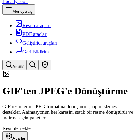
LocallyTools
Menüyü aç
Resim araçları
PDF araçları
Geliştirici araçları
Geri Bildirim
Ara
⌘K
Araç ara
GIF'ten JPEG'e Dönüştürme
Hızlı araç arama
GIF resimlerini JPEG formatına dönüştürün, toplu işlemeyi
destekler. Animasyonun her karesini statik bir resme dönüştürür ve
indirmek için paketler.
Resimleri ekle
Ayarlar