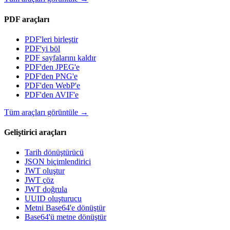
PDF araçları
PDF'leri birleştir
PDF'yi böl
PDF sayfalarını kaldır
PDF'den JPEG'e
PDF'den PNG'e
PDF'den WebP'e
PDF'den AVIF'e
Tüm araçları görüntüle
→
Geliştirici araçları
Tarih dönüştürücü
JSON biçimlendirici
JWT oluştur
JWT çöz
JWT doğrula
UUID oluşturucu
Metni Base64'e dönüştür
Base64'ü metne dönüştür