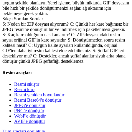
uygun şekilde planlayın Yerel işleme, büyük miktarda GIF dosyasını
bile hızlı bir şekilde dönüştürmenizi sağlar, ağ aktarımı için
beklemeye gerek yoktur.
Sıkça Sorulan Sorular
S: Neden bir ZIP dosyası alıyorum? C: Çünkü her kare bağımsız bir
JPEG resmine dönüştürülür ve indirmek için paketlenmesi gerekir.
S: Kaç kare olduğunu nasıl anlarım? C: ZIP dosyasındaki resim
sayısı orijinal GIF'in kare sayısıdır. S: Dönüştürmeden sonra resim
kalitesi nasıl? C: Uygun kalite ayarları kullanıldığında, orijinal
GIF'ten daha iyi resim kalitesi elde edebilirsiniz. S: Şeffaf GIF'leri
destekliyor mu? C: Destekler, ancak şeffaf alanlar siyah arka plana
dönüşür çünkü JPEG şeffaflığı desteklemez.
Resim araçları
Resmi sıkıştır
Resmi kırp
Resmi yeniden boyutlandır
Resmi Base64'e dönüştür
JPEG'e dönüştür
PNG'e dönüştür
WebP'e dönüştür
AVIF'e dönüştür
Tüm araçları görüntüle
→