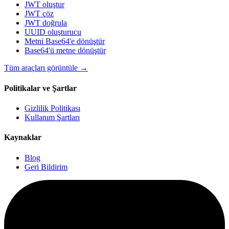
JWT oluştur
JWT çöz
JWT doğrula
UUID oluşturucu
Metni Base64'e dönüştür
Base64'ü metne dönüştür
Tüm araçları görüntüle
→
Politikalar ve Şartlar
Gizlilik Politikası
Kullanım Şartları
Kaynaklar
Blog
Geri Bildirim