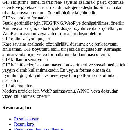
GIF sıkıştırma, temel olarak renk sayısını azaltarak, paleti optimize
ederek ve gereksiz kareleri kaldırarak gerçekleştirilir. Sınırlamalar
olsa da, dosya boyutunu önemli ölçüde küçültebilir.
GIF vs modern formatlar
Statik görüntüler için JPEG/PNG/WebP'ye dönüştürülmesi önerilir.
Animasyonlar için, daha küçük dosya boyutu ve daha iyi etki için
WebP animasyonu veya video formatları düşünülebilir.
GIF optimizasyon ipuçları
Kare sayısını azaltmak, çözünürlüğü düşürmek ve renk sayısını
sınırlamak, GIF boyutunu etkili bir şekilde küçültebilir. Karmaşık
animasyonlar için, video formatlarının kullanılması önerilir.
GIF kullanım senaryoları
GIF hala ifadeler, basit animasyon gösterimleri ve sosyal medya için
yaygın olarak kullanılmaktadır. En uygun format olmasa da,
uyumluluğu çok iyidir ve neredeyse tüm platformlar tarafından
desteklenir.
GIF alternatifleri
Modern projeler için WebP animasyonu, APNG veya doğrudan
video kullanılması önerilir.
Resim araçları
Resmi sıkıştır
Resmi kırp
Resmi yeniden boyutlandır