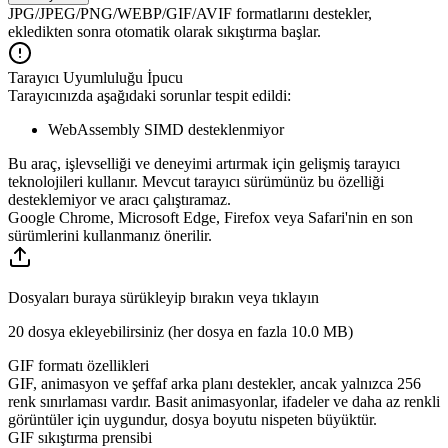
JPG/JPEG/PNG/WEBP/GIF/AVIF formatlarını destekler,
ekledikten sonra otomatik olarak sıkıştırma başlar.
Tarayıcı Uyumluluğu İpucu
Tarayıcınızda aşağıdaki sorunlar tespit edildi:
WebAssembly SIMD desteklenmiyor
Bu araç, işlevselliği ve deneyimi artırmak için gelişmiş tarayıcı
teknolojileri kullanır. Mevcut tarayıcı sürümünüz bu özelliği
desteklemiyor ve aracı çalıştıramaz.
Google Chrome, Microsoft Edge, Firefox veya Safari'nin en son
sürümlerini kullanmanız önerilir.
Dosyaları buraya sürükleyip bırakın veya tıklayın
20 dosya ekleyebilirsiniz (her dosya en fazla
10.0 MB
)
GIF formatı özellikleri
GIF, animasyon ve şeffaf arka planı destekler, ancak yalnızca 256
renk sınırlaması vardır. Basit animasyonlar, ifadeler ve daha az renkli
görüntüler için uygundur, dosya boyutu nispeten büyüktür.
GIF sıkıştırma prensibi