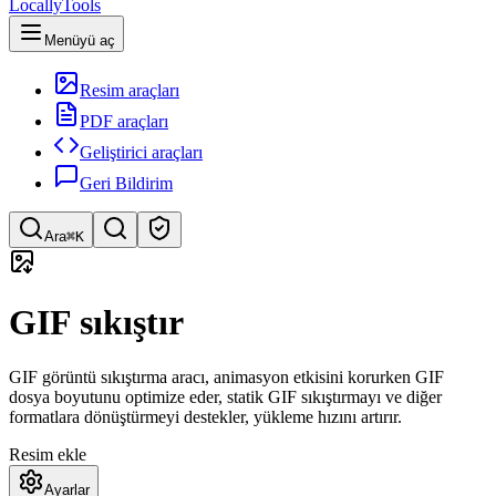
LocallyTools
Menüyü aç
Resim araçları
PDF araçları
Geliştirici araçları
Geri Bildirim
Ara
⌘K
Araç ara
GIF sıkıştır
Hızlı araç arama
GIF görüntü sıkıştırma aracı, animasyon etkisini korurken GIF
dosya boyutunu optimize eder, statik GIF sıkıştırmayı ve diğer
formatlara dönüştürmeyi destekler, yükleme hızını artırır.
Resim ekle
Ayarlar