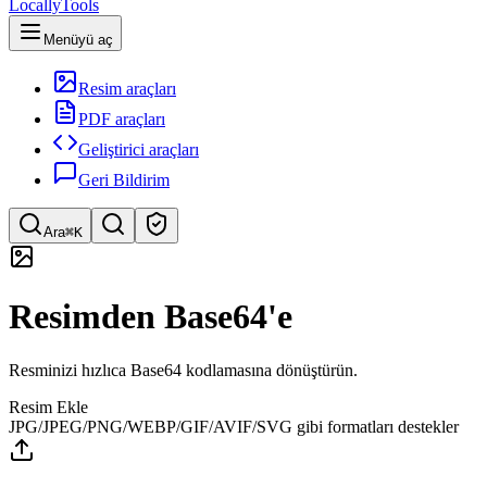
LocallyTools
Menüyü aç
Resim araçları
PDF araçları
Geliştirici araçları
Geri Bildirim
Ara
⌘K
Araç ara
Resimden Base64'e
Hızlı araç arama
Resminizi hızlıca Base64 kodlamasına dönüştürün.
Resim Ekle
JPG/JPEG/PNG/WEBP/GIF/AVIF/SVG gibi formatları destekler