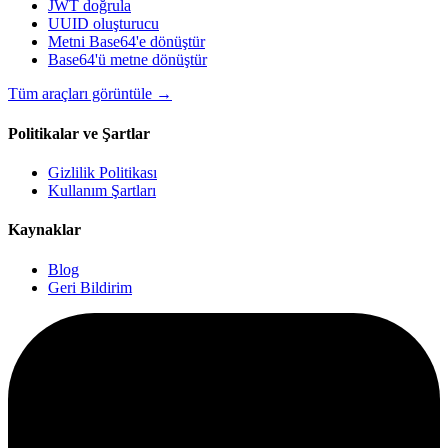
JWT doğrula
UUID oluşturucu
Metni Base64'e dönüştür
Base64'ü metne dönüştür
Tüm araçları görüntüle
→
Politikalar ve Şartlar
Gizlilik Politikası
Kullanım Şartları
Kaynaklar
Blog
Geri Bildirim