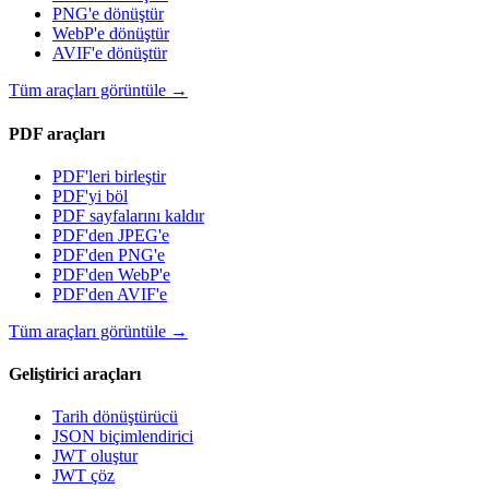
PNG'e dönüştür
WebP'e dönüştür
AVIF'e dönüştür
Tüm araçları görüntüle
→
PDF araçları
PDF'leri birleştir
PDF'yi böl
PDF sayfalarını kaldır
PDF'den JPEG'e
PDF'den PNG'e
PDF'den WebP'e
PDF'den AVIF'e
Tüm araçları görüntüle
→
Geliştirici araçları
Tarih dönüştürücü
JSON biçimlendirici
JWT oluştur
JWT çöz