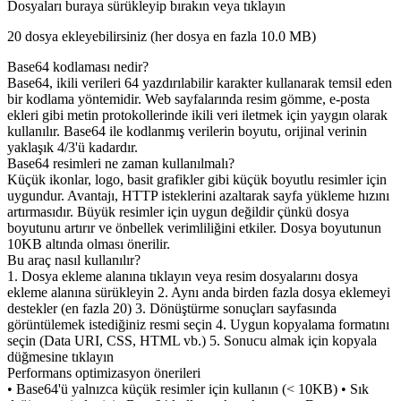
Dosyaları buraya sürükleyip bırakın veya tıklayın
20 dosya ekleyebilirsiniz (her dosya en fazla
10.0 MB
)
Base64 kodlaması nedir?
Base64, ikili verileri 64 yazdırılabilir karakter kullanarak temsil eden
bir kodlama yöntemidir. Web sayfalarında resim gömme, e-posta
ekleri gibi metin protokollerinde ikili veri iletmek için yaygın olarak
kullanılır. Base64 ile kodlanmış verilerin boyutu, orijinal verinin
yaklaşık 4/3'ü kadardır.
Base64 resimleri ne zaman kullanılmalı?
Küçük ikonlar, logo, basit grafikler gibi küçük boyutlu resimler için
uygundur. Avantajı, HTTP isteklerini azaltarak sayfa yükleme hızını
artırmasıdır. Büyük resimler için uygun değildir çünkü dosya
boyutunu artırır ve önbellek verimliliğini etkiler. Dosya boyutunun
10KB altında olması önerilir.
Bu araç nasıl kullanılır?
1. Dosya ekleme alanına tıklayın veya resim dosyalarını dosya
ekleme alanına sürükleyin 2. Aynı anda birden fazla dosya eklemeyi
destekler (en fazla 20) 3. Dönüştürme sonuçları sayfasında
görüntülemek istediğiniz resmi seçin 4. Uygun kopyalama formatını
seçin (Data URI, CSS, HTML vb.) 5. Sonucu almak için kopyala
düğmesine tıklayın
Performans optimizasyon önerileri
• Base64'ü yalnızca küçük resimler için kullanın (< 10KB) • Sık