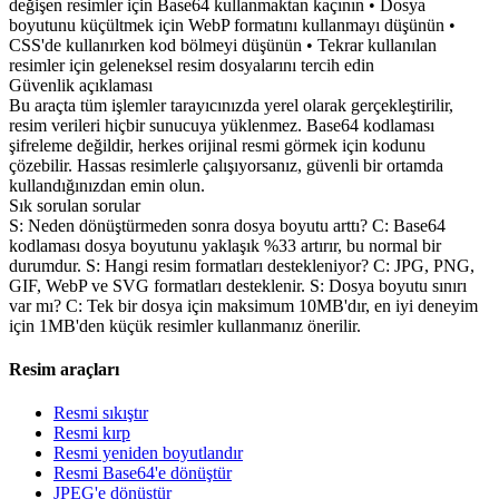
değişen resimler için Base64 kullanmaktan kaçının • Dosya
boyutunu küçültmek için WebP formatını kullanmayı düşünün •
CSS'de kullanırken kod bölmeyi düşünün • Tekrar kullanılan
resimler için geleneksel resim dosyalarını tercih edin
Güvenlik açıklaması
Bu araçta tüm işlemler tarayıcınızda yerel olarak gerçekleştirilir,
resim verileri hiçbir sunucuya yüklenmez. Base64 kodlaması
şifreleme değildir, herkes orijinal resmi görmek için kodunu
çözebilir. Hassas resimlerle çalışıyorsanız, güvenli bir ortamda
kullandığınızdan emin olun.
Sık sorulan sorular
S: Neden dönüştürmeden sonra dosya boyutu arttı? C: Base64
kodlaması dosya boyutunu yaklaşık %33 artırır, bu normal bir
durumdur. S: Hangi resim formatları destekleniyor? C: JPG, PNG,
GIF, WebP ve SVG formatları desteklenir. S: Dosya boyutu sınırı
var mı? C: Tek bir dosya için maksimum 10MB'dır, en iyi deneyim
için 1MB'den küçük resimler kullanmanız önerilir.
Resim araçları
Resmi sıkıştır
Resmi kırp
Resmi yeniden boyutlandır
Resmi Base64'e dönüştür
JPEG'e dönüştür