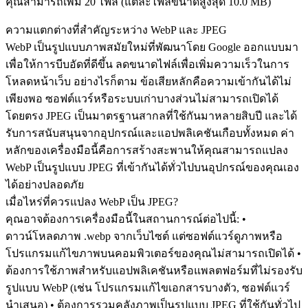
คุณสามารถเพิ่ม 20 ไฟล์ (แต่ละไฟล์ขนาดสูงสุด
10.0 MB
)
ความแตกต่างที่สำคัญระหว่าง WebP และ JPEG
WebP เป็นรูปแบบภาพสมัยใหม่ที่พัฒนาโดย Google ออกแบบมา
เพื่อให้การบีบอัดที่ดีขึ้น ลดขนาดไฟล์เพื่อเพิ่มความเร็วในการ
โหลดหน้าเว็บ อย่างไรก็ตาม ข้อเสียหลักคือความเข้ากันได้ไม่
เพียงพอ ซอฟต์แวร์หรือระบบเก่าบางส่วนไม่สามารถเปิดได้
โดยตรง JPEG เป็นมาตรฐานสากลที่ใช้กันมาหลายสิบปี และได้
รับการสนับสนุนจากอุปกรณ์และแอปพลิเคชันเกือบทั้งหมด ค่า
หลักของเครื่องมือนี้คือการสร้างสะพานให้คุณสามารถแปลง
WebP เป็นรูปแบบ JPEG ที่เข้ากันได้ทั่วไปบนอุปกรณ์ของคุณเอง
ได้อย่างปลอดภัย
เมื่อไหร่ที่ควรแปลง WebP เป็น JPEG?
คุณอาจต้องการเครื่องมือนี้ในสถานการณ์ต่อไปนี้: •
ดาวน์โหลดภาพ .webp จากเว็บไซต์ แต่ซอฟต์แวร์ดูภาพหรือ
โปรแกรมแก้ไขภาพบนคอมพิวเตอร์ของคุณไม่สามารถเปิดได้ •
ต้องการใช้ภาพสำหรับแอปพลิเคชันหรือแพลตฟอร์มที่ไม่รองรับ
รูปแบบ WebP (เช่น โปรแกรมแก้ไขเอกสารบางตัว, ซอฟต์แวร์
นำเสนอ) • ต้องการรวมคลังภาพเป็นรูปแบบ JPEG ที่ใช้กันทั่วไป