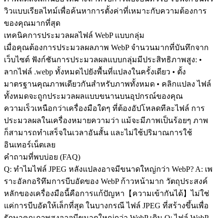
วิวแบบเรียลไทม์เพื่อค้นหาการตั้งค่าที่เหมาะกับความต้องการ
ของคุณมากที่สุด
เทคนิคการประมวลผลไฟล์ WebP แบบกลุ่ม
เมื่อคุณต้องการประมวลผลภาพ WebP จำนวนมากที่บันทึกจาก
เว็บไซต์ ฟังก์ชันการประมวลผลแบบกลุ่มมีประสิทธิภาพสูง: •
ลากไฟล์ .webp ทั้งหมดไปยังพื้นที่แปลงในครั้งเดียว • ตั้ง
มาตรฐานคุณภาพเดียวกันสำหรับภาพทั้งหมด • คลิกแปลง ไฟล์
ทั้งหมดจะถูกประมวลผลแบบขนานบนอุปกรณ์ของคุณ
ความเร็วเหนือกว่าเครื่องมือใดๆ ที่ต้องอัปโหลดทีละไฟล์ การ
ประมวลผลในเครื่องหมายความว่า แม้จะมีภาพเป็นร้อยๆ ภาพ
ก็สามารถทำเสร็จในเวลาอันสั้น และไม่ใช้ปริมาณการใช้
อินเทอร์เน็ตเลย
คำถามที่พบบ่อย (FAQ)
Q: ทำไมไฟล์ JPEG หลังแปลงอาจมีขนาดใหญ่กว่า WebP? A: เพ
ราะอัลกอริทึมการบีบอัดของ WebP ก้าวหน้ามาก วัตถุประสงค์
หลักของเครื่องมือนี้คือการแก้ปัญหา【ความเข้ากันได้】ไม่ใช่
แค่การบีบอัดให้เล็กที่สุด ในบางกรณี ไฟล์ JPEG ที่สร้างขึ้นเพื่อ
รักษาคุณภาพสูงอาจมีขนาดใหญ่กว่า WebP เดิม Q: ไฟล์ WebP