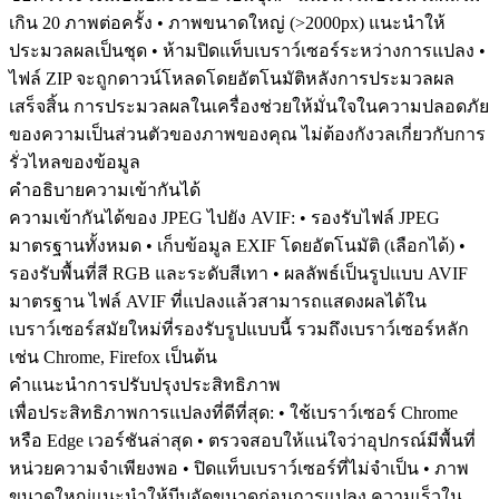
เกิน 20 ภาพต่อครั้ง • ภาพขนาดใหญ่ (>2000px) แนะนำให้
ประมวลผลเป็นชุด • ห้ามปิดแท็บเบราว์เซอร์ระหว่างการแปลง •
ไฟล์ ZIP จะถูกดาวน์โหลดโดยอัตโนมัติหลังการประมวลผล
เสร็จสิ้น การประมวลผลในเครื่องช่วยให้มั่นใจในความปลอดภัย
ของความเป็นส่วนตัวของภาพของคุณ ไม่ต้องกังวลเกี่ยวกับการ
รั่วไหลของข้อมูล
คำอธิบายความเข้ากันได้
ความเข้ากันได้ของ JPEG ไปยัง AVIF: • รองรับไฟล์ JPEG
มาตรฐานทั้งหมด • เก็บข้อมูล EXIF โดยอัตโนมัติ (เลือกได้) •
รองรับพื้นที่สี RGB และระดับสีเทา • ผลลัพธ์เป็นรูปแบบ AVIF
มาตรฐาน ไฟล์ AVIF ที่แปลงแล้วสามารถแสดงผลได้ใน
เบราว์เซอร์สมัยใหม่ที่รองรับรูปแบบนี้ รวมถึงเบราว์เซอร์หลัก
เช่น Chrome, Firefox เป็นต้น
คำแนะนำการปรับปรุงประสิทธิภาพ
เพื่อประสิทธิภาพการแปลงที่ดีที่สุด: • ใช้เบราว์เซอร์ Chrome
หรือ Edge เวอร์ชันล่าสุด • ตรวจสอบให้แน่ใจว่าอุปกรณ์มีพื้นที่
หน่วยความจำเพียงพอ • ปิดแท็บเบราว์เซอร์ที่ไม่จำเป็น • ภาพ
ขนาดใหญ่แนะนำให้บีบอัดขนาดก่อนการแปลง ความเร็วใน