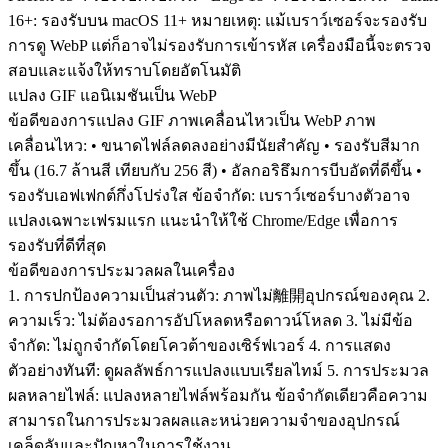
16+: รองรับบน macOS 11+ หมายเหตุ: แม้เบราว์เซอร์จะรองรับ
การดู WebP แต่ก็อาจไม่รองรับการเข้ารหัส เครื่องมือนี้จะตรวจ
สอบและแจ้งให้ทราบโดยอัตโนมัติ
แปลง GIF แอนิเมชันเป็น WebP
ข้อดีของการแปลง GIF ภาพเคลื่อนไหวเป็น WebP ภาพ
เคลื่อนไหว: • ขนาดไฟล์ลดลงอย่างมีนัยสำคัญ • รองรับสีมาก
ขึ้น (16.7 ล้านสี เทียบกับ 256 สี) • อัลกอริธึมการบีบอัดที่ดีขึ้น •
รองรับเอฟเฟกต์กึ่งโปร่งใส ข้อจำกัด: เบราว์เซอร์บางตัวอาจ
แปลงเฉพาะเฟรมแรก แนะนำให้ใช้ Chrome/Edge เพื่อการ
รองรับที่ดีที่สุด
ข้อดีของการประมวลผลในเครื่อง
1. การปกป้องความเป็นส่วนตัว: ภาพไม่離開อุปกรณ์ของคุณ 2.
ความเร็ว: ไม่ต้องรอการอัปโหลดหรือดาวน์โหลด 3. ไม่มีข้อ
จำกัด: ไม่ถูกจำกัดโดยโควต้าของเซิร์ฟเวอร์ 4. การแสดง
ตัวอย่างทันที: ดูผลลัพธ์การแปลงแบบเรียลไทม์ 5. การประมวล
ผลหลายไฟล์: แปลงหลายไฟล์พร้อมกัน ข้อจำกัดเดียวคือความ
สามารถในการประมวลผลและหน่วยความจำของอุปกรณ์
เคล็ดลับและปัญหาในการใช้งาน