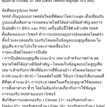
คุณสามารถเพิ่ม 20 ไฟล์ (แต่ละไฟล์ขนาดสูงสุด
10.0 MB
)
ข้อดีของรูปแบบ WebP
WebP เป็นรูปแบบภาพสมัยใหม่ที่พัฒนาโดย Google เมื่อเทียบกับ
รูปแบบดั้งเดิมสามารถลดขนาดไฟล์ได้อย่างมีนัยสำคัญ ผลการ
บีบอัดดีกว่า JPEG และ PNG เครื่องมือนี้ใช้ตัวเข้ารหัส WebP
ดั้งเดิมของเบราว์เซอร์ ทำการแปลงบนอุปกรณ์ของคุณโดยตรง
ทั้งเร็วและปลอดภัย รองรับโหมดเก็บข้อมูลแบบสูญเสียและไม่
สูญเสีย ความโปร่งใส และภาพเคลื่อนไหว
รายละเอียดโหมดการบีบอัด
• การบีบอัดแบบสูญเสีย (แนะนำ): เหมาะสำหรับภาพถ่าย ลด
ขนาดไฟล์ได้อย่างมีนัยสำคัญ • โหมดเก็บข้อมูลแบบไม่สูญเสีย:
เหมาะสำหรับกราฟิกที่ต้องการสีที่แม่นยำ • สไลเดอร์คุณภาพ:
0-100 แนะนำ 80-85 • โหมดอัตโนมัติ: ให้เบราว์เซอร์เลือกแผนที่
ดีที่สุด คำแนะนำ: การประมวลผลในเครื่องอนุญาตให้คุณลอง
การตั้งค่าต่างๆ ซ้ำๆ โดยไม่ต้องกังวลเกี่ยวกับการใช้ข้อมูล
การรองรับ WebP ของเบราว์เซอร์
ฟังก์ชันการแปลงรองรับ: • Chrome 23+: รองรับครบถ้วน •
Firefox 65+: รองรับครบถ้วน • Edge 18+: รองรับครบถ้วน • Safari