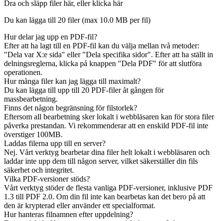
Dra och släpp filer här, eller klicka här
Du kan lägga till 20 filer (max
10.0 MB
per fil)
Hur delar jag upp en PDF-fil?
Efter att ha lagt till en PDF-fil kan du välja mellan två metoder:
"Dela var X:e sida" eller "Dela specifika sidor". Efter att ha ställt in
delningsreglerna, klicka på knappen "Dela PDF" för att slutföra
operationen.
Hur många filer kan jag lägga till maximalt?
Du kan lägga till upp till 20 PDF-filer åt gången för
massbearbetning.
Finns det någon begränsning för filstorlek?
Eftersom all bearbetning sker lokalt i webbläsaren kan för stora filer
påverka prestandan. Vi rekommenderar att en enskild PDF-fil inte
överstiger 100MB.
Laddas filerna upp till en server?
Nej. Vårt verktyg bearbetar dina filer helt lokalt i webbläsaren och
laddar inte upp dem till någon server, vilket säkerställer din fils
säkerhet och integritet.
Vilka PDF-versioner stöds?
Vårt verktyg stöder de flesta vanliga PDF-versioner, inklusive PDF
1.3 till PDF 2.0. Om din fil inte kan bearbetas kan det bero på att
den är krypterad eller använder ett specialformat.
Hur hanteras filnamnen efter uppdelning?