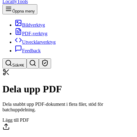
LocallyTools
Öppna meny
Bildverktyg
PDF-verktyg
Utvecklarverktyg
Feedback
Sök
⌘K
Sök verktyg
Dela upp PDF
Snabbsök efter verktyg
Dela snabbt upp PDF-dokument i flera filer, stöd för
batchuppdelning.
Lägg till PDF