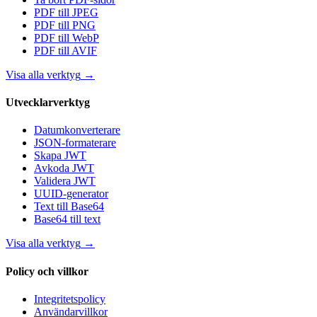
PDF till JPEG
PDF till PNG
PDF till WebP
PDF till AVIF
Visa alla verktyg
→
Utvecklarverktyg
Datumkonverterare
JSON-formaterare
Skapa JWT
Avkoda JWT
Validera JWT
UUID-generator
Text till Base64
Base64 till text
Visa alla verktyg
→
Policy och villkor
Integritetspolicy
Användarvillkor