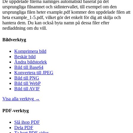
De uppdelade filerna namnges automatiskt baserat på det
ursprungliga filnamnet och sidintervallet, till exempel om den
ursprungliga filen heter example.pdf kommer den uppdelade filen att
heta example_1-5.pdf, vilket gör det enkelt för dig att skilja och
hantera dem. Du kan också byta namn på dessa filer efter
nedladdning om du vill.
Bildverktyg
Komprimera bild
Beskär bild
Ändra bildstorlek
Bild till Base64
Konvertera till JPEG
Bild till PNG
Bild till WebP
Bild till AVIF
Visa alla verktyg
→
PDF-verktyg
Slå ihop PDF
Dela PDF
Ta bort PDF-sidor