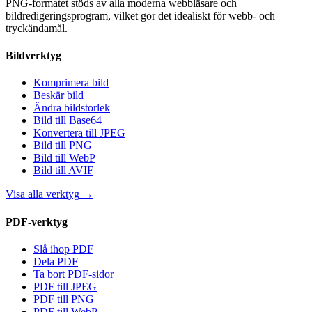
PNG-formatet stöds av alla moderna webbläsare och
bildredigeringsprogram, vilket gör det idealiskt för webb- och
tryckändamål.
Bildverktyg
Komprimera bild
Beskär bild
Ändra bildstorlek
Bild till Base64
Konvertera till JPEG
Bild till PNG
Bild till WebP
Bild till AVIF
Visa alla verktyg
→
PDF-verktyg
Slå ihop PDF
Dela PDF
Ta bort PDF-sidor
PDF till JPEG
PDF till PNG
PDF till WebP