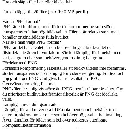
Dra och släpp filer här, eller klicka här
Du kan lägga till 20 filer (max
10.0 MB
per fil)
Vad är PNG-format?
PNG är ett bildformat med förlustfri komprimering som stöder
transparens och har hög bildkvalitet. Filerna är relativt stora men
behåller originalbildens fulla kvalitet.
När ska man välja PNG-format?
PNG är det bästa valet när du behöver högsta bildkvalitet och
filstorlek inte är en huvudfaktor. Särskilt lämpligt för innehåll med
text, diagram eller som behöver genomskinlig bakgrund.
Fördelar med PNG
Förlustfri komprimering säkerställer att bildkvaliteten inte försämras,
stöder transparens och är lämplig för vidare redigering. För text och
linjegrafik ger PNG vanligtvis bättre resultat än JPEG.
Överväganden kring filstorlek
PNG-filer är vanligtvis större än JPEG men har högre kvalitet. Om
du prioriterar bildkvalitet framför filstorlek är PNG det idealiska
valet.
Lämpliga användningsområden
Lämpligt för att konvertera PDF-dokument som innehåller text,
diagram, skärmdumpar eller som behöver högkvalitativ utmatning.
Även lämpligt för bilder som behöver redigeras ytterligare.
Kompatibilitetsinformation