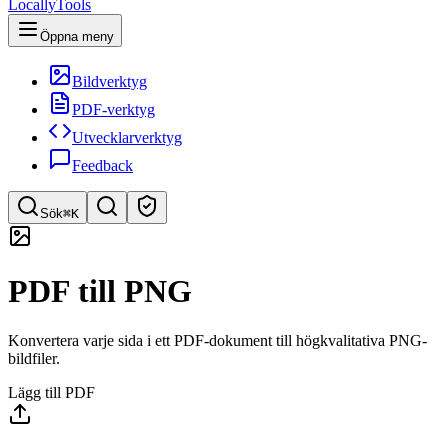
LocallyTools
Öppna meny
Bildverktyg
PDF-verktyg
Utvecklarverktyg
Feedback
Sök
⌘K
Sök verktyg
PDF till PNG
Snabbsök efter verktyg
Konvertera varje sida i ett PDF-dokument till högkvalitativa PNG-
bildfiler.
Lägg till PDF