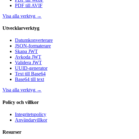
PDF till AVIF
Visa alla verktyg
→
Utvecklarverktyg
Datumkonverterare
JSON-formaterare
Skapa JWT
Avkoda JWT
Validera JWT
UUID-generator
Text till Base64
Base64 till text
Visa alla verktyg
→
Policy och villkor
Integritetspolicy
Användarvillkor
Resurser