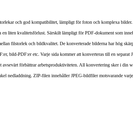
torlekar och god kompatibilitet, lämpligt för foton och komplexa bilder
 en liten kvalitetsförlust. Särskilt lämpligt för PDF-dokument som inneh
llan filstorlek och bildkvalitet. De konverterade bilderna har hög skärp
er, bild-PDF:er etc. Varje sida kommer att konverteras till en separat 
t avsevärt förbättrar arbetsproduktiviteten. All konvertering sker i din w
ör enkel nedladdning. ZIP-filen innehåller JPEG-bildfiler motsvarande va