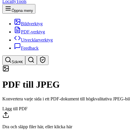
LocallyTools
Öppna meny
Bildverktyg
PDF-verktyg
Utvecklarverktyg
Feedback
Sök
⌘K
Sök verktyg
PDF till JPEG
Snabbsök efter verktyg
Konvertera varje sida i ett PDF-dokument till högkvalitativa JPEG-bild
Lägg till PDF
Dra och släpp filer här, eller klicka här