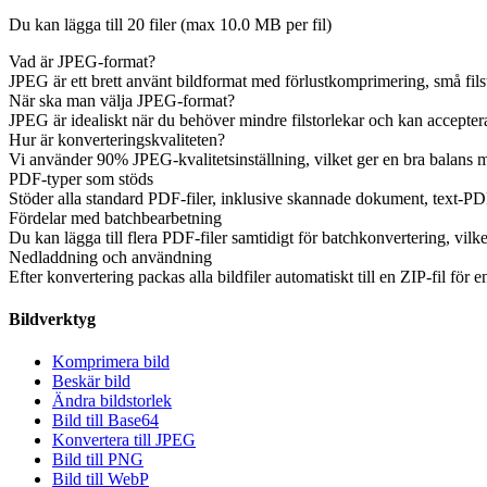
Du kan lägga till 20 filer (max
10.0 MB
per fil)
Vad är JPEG-format?
JPEG är ett brett använt bildformat med förlustkomprimering, små fils
När ska man välja JPEG-format?
JPEG är idealiskt när du behöver mindre filstorlekar och kan acceptera
Hur är konverteringskvaliteten?
Vi använder 90% JPEG-kvalitetsinställning, vilket ger en bra balans me
PDF-typer som stöds
Stöder alla standard PDF-filer, inklusive skannade dokument, text-PDF:
Fördelar med batchbearbetning
Du kan lägga till flera PDF-filer samtidigt för batchkonvertering, vilke
Nedladdning och användning
Efter konvertering packas alla bildfiler automatiskt till en ZIP-fil f
Bildverktyg
Komprimera bild
Beskär bild
Ändra bildstorlek
Bild till Base64
Konvertera till JPEG
Bild till PNG
Bild till WebP