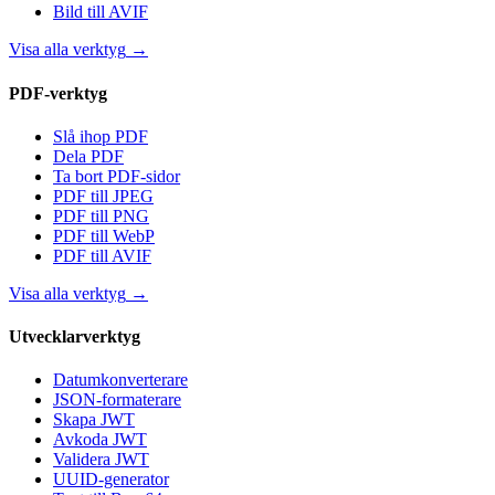
Bild till AVIF
Visa alla verktyg
→
PDF-verktyg
Slå ihop PDF
Dela PDF
Ta bort PDF-sidor
PDF till JPEG
PDF till PNG
PDF till WebP
PDF till AVIF
Visa alla verktyg
→
Utvecklarverktyg
Datumkonverterare
JSON-formaterare
Skapa JWT
Avkoda JWT
Validera JWT
UUID-generator