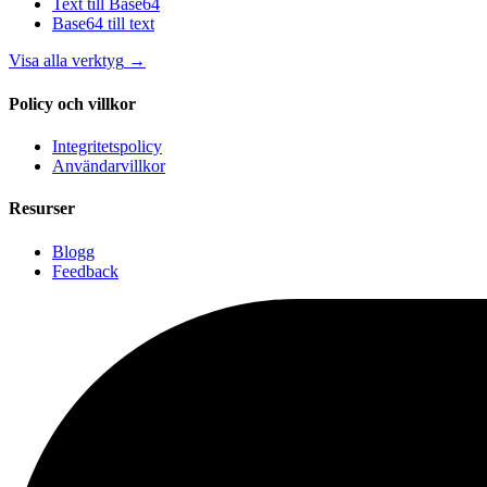
Text till Base64
Base64 till text
Visa alla verktyg
→
Policy och villkor
Integritetspolicy
Användarvillkor
Resurser
Blogg
Feedback