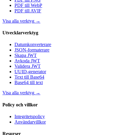
PDF till WebP
PDF till AVIF
Visa alla verktyg
→
Utvecklarverktyg
Datumkonverterare
JSON-formaterare
Skapa JWT
Avkoda JWT
Validera JWT
UUID-generator
Text till Base64
Base64 till text
Visa alla verktyg
→
Policy och villkor
Integritetspolicy
Användarvillkor
Resurser