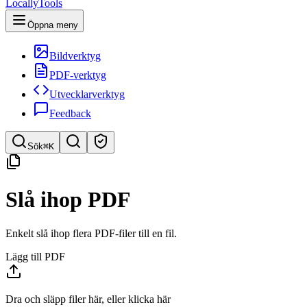
LocallyTools
Öppna meny
Bildverktyg
PDF-verktyg
Utvecklarverktyg
Feedback
Sök
⌘K
Sök verktyg
Slå ihop PDF
Snabbsök efter verktyg
Enkelt slå ihop flera PDF-filer till en fil.
Lägg till PDF
Dra och släpp filer här, eller klicka här