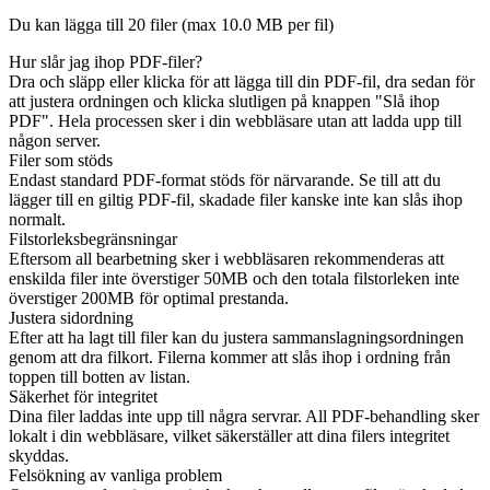
Du kan lägga till 20 filer (max
10.0 MB
per fil)
Hur slår jag ihop PDF-filer?
Dra och släpp eller klicka för att lägga till din PDF-fil, dra sedan för
att justera ordningen och klicka slutligen på knappen "Slå ihop
PDF". Hela processen sker i din webbläsare utan att ladda upp till
någon server.
Filer som stöds
Endast standard PDF-format stöds för närvarande. Se till att du
lägger till en giltig PDF-fil, skadade filer kanske inte kan slås ihop
normalt.
Filstorleksbegränsningar
Eftersom all bearbetning sker i webbläsaren rekommenderas att
enskilda filer inte överstiger 50MB och den totala filstorleken inte
överstiger 200MB för optimal prestanda.
Justera sidordning
Efter att ha lagt till filer kan du justera sammanslagningsordningen
genom att dra filkort. Filerna kommer att slås ihop i ordning från
toppen till botten av listan.
Säkerhet för integritet
Dina filer laddas inte upp till några servrar. All PDF-behandling sker
lokalt i din webbläsare, vilket säkerställer att dina filers integritet
skyddas.
Felsökning av vanliga problem