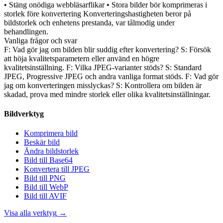
• Stäng onödiga webbläsarflikar • Stora bilder bör komprimeras i
storlek före konvertering Konverteringshastigheten beror på
bildstorlek och enhetens prestanda, var tålmodig under
behandlingen.
Vanliga frågor och svar
F: Vad gör jag om bilden blir suddig efter konvertering? S: Försök
att höja kvalitetsparametern eller använd en högre
kvalitetsinställning. F: Vilka JPEG-varianter stöds? S: Standard
JPEG, Progressive JPEG och andra vanliga format stöds. F: Vad gör
jag om konverteringen misslyckas? S: Kontrollera om bilden är
skadad, prova med mindre storlek eller olika kvalitetsinställningar.
Bildverktyg
Komprimera bild
Beskär bild
Ändra bildstorlek
Bild till Base64
Konvertera till JPEG
Bild till PNG
Bild till WebP
Bild till AVIF
Visa alla verktyg
→