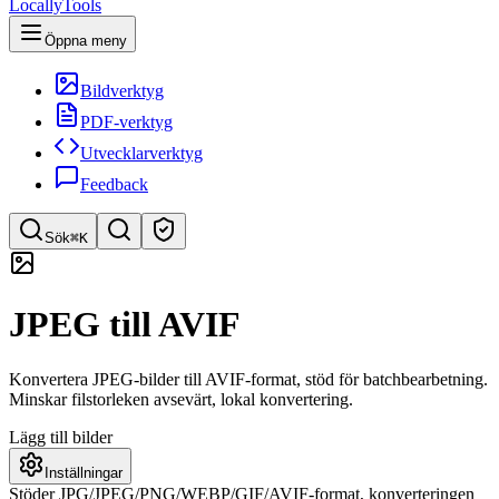
LocallyTools
Öppna meny
Bildverktyg
PDF-verktyg
Utvecklarverktyg
Feedback
Sök
⌘K
Sök verktyg
JPEG till AVIF
Snabbsök efter verktyg
Konvertera JPEG-bilder till AVIF-format, stöd för batchbearbetning.
Minskar filstorleken avsevärt, lokal konvertering.
Lägg till bilder
Inställningar
Stöder JPG/JPEG/PNG/WEBP/GIF/AVIF-format, konverteringen