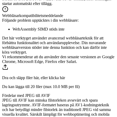
startar automatiskt efter tillägg.
Webbläsarkompatibilitetsmeddelande
Följande problem upptäcktes i din webbläsare:
WebAssembly SIMD stöds inte
Det här verktyget använder avancerad webbläsarteknik för att
förbättra funktionalitet och användarupplevelse. Din nuvarande
webbläsarversion stöder inte denna funktion och kan därför inte
köra verktyget.
Vi rekommenderar att du använder den senaste versionen av Google
Chrome, Microsoft Edge, Firefox eller Safari.
Dra och släpp filer här, eller klicka här
Du kan lägga till 20 filer (max
10.0 MB
per fil)
Fördelar med JPEG till AVIF
JPEG till AVIF kan minska filstorleken avsevärt och spara
lagringsutrymme. AVIF-formatet baseras på AV1-kodningsteknik
och har betydligt mindre filstorlek än traditionell JPEG vid samma
visuella kvalitet. Särskilt lämpligt för webboptimering och mobila