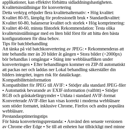
applikationer, kan effektivt förbättra sidladdningshastigheten.
Kvalitetsinställningar för konvertering
Detta verktyg erbjuder flera kvalitetsalternativ: • Hög kvalitet:
Kvalitet 80-95, lämplig för professionellt bruk • Standardkvalitet:
Kvalitet 60-80, balanserar kvalitet och storlek • Hög komprimering:
Kvalitet 40-60, minsta filstorlek Rekommendation: Testa olika
kvalitetsinställningar med en liten bild först för att hitta den bästa
konfigurationen för dina behov.
Tips för batchbehandling
Att tänka på vid batchkonvertering av JPEG: • Rekommenderas att
inte behandla mer än 20 bilder åt gången • Stora bilder (>2000px)
bör behandlas i omgångar • Stäng inte webbläsarfliken under
konverteringen • Efter behandlingen kommer en ZIP-fil automatiskt
att packas ner och laddas ner Lokal behandling säkerställer din
bilders integritet, ingen risk för dataläckage.
Kompatibilitetsinformation
Kompatibilitet för JPEG till AVIF: • Stödjer alla standard JPEG-filer
• Automatisk bevarande av EXIF-information (valfritt) • Stödjer
RGB och gråskalefärgrymder • Utdata i standard AVIF-format
Konverterade AVIF-filer kan visas korrekt i moderna webbläsare
som stöder formatet, inklusive Chrome, Firefox och andra populära
webbläsare.
Prestandaoptimeringstips
För bästa konverteringsprestanda: • Använd den senaste versionen
av Chrome eller Edge • Se till att enheten har tillräckligt med minne