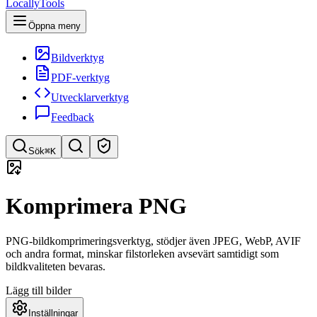
LocallyTools
Öppna meny
Bildverktyg
PDF-verktyg
Utvecklarverktyg
Feedback
Sök
⌘K
Sök verktyg
Komprimera PNG
Snabbsök efter verktyg
PNG-bildkomprimeringsverktyg, stödjer även JPEG, WebP, AVIF
och andra format, minskar filstorleken avsevärt samtidigt som
bildkvaliteten bevaras.
Lägg till bilder
Inställningar