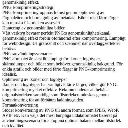
genomskinlig effekt.
PNG-komprimeringsstrategi
PNG-komprimering uppnås främst genom optimering av
färgpaletten och borttagning av metadata. Bilder med färre färger
kan minska filstorleken avsevärt.
Hantering av genomskinliga bilder
Vårt verktyg bevarar perfekt PNG:s genomskinlighetskanal,
genomskinlig effekt förblir oförändrad efter komprimering. Lämpligt
för webbdesign, UI-gränssnitt och scenarier där överläggseffekter
behövs.
PNG-användningsscenarier
PNG-formatet är särskilt lämpligt för ikoner, logotyper,
skärmdumpar och bilder som behöver genomskinlig bakgrund. För
enkla grafik och bilder med färre färger är PNG-komprimering
idealisk.
Optimering av ikoner och logotyper
Ikoner och logotyper har vanligtvis färre färger, vilket gör PNG-
komprimering mycket effektiv. Rekommenderas att behålla
originalstorleken samtidigt som filstorleken minskas genom
komprimering för att förbättra laddningstiden.
Formatkonvertering
Stöder konvertering av PNG till andra format, som JPEG, WebP,
AVIF etc. Kan välja det mest lämpliga utdataformatet baserat på
användningsscenario för att uppnå optimal balans mellan filstorlek
och kvalitet.