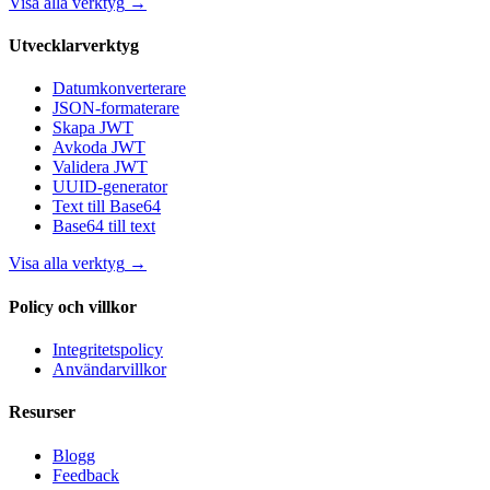
Visa alla verktyg
→
Utvecklarverktyg
Datumkonverterare
JSON-formaterare
Skapa JWT
Avkoda JWT
Validera JWT
UUID-generator
Text till Base64
Base64 till text
Visa alla verktyg
→
Policy och villkor
Integritetspolicy
Användarvillkor
Resurser
Blogg
Feedback