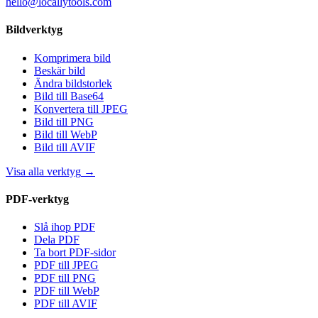
hello@locallytools.com
Bildverktyg
Komprimera bild
Beskär bild
Ändra bildstorlek
Bild till Base64
Konvertera till JPEG
Bild till PNG
Bild till WebP
Bild till AVIF
Visa alla verktyg
→
PDF-verktyg
Slå ihop PDF
Dela PDF
Ta bort PDF-sidor
PDF till JPEG
PDF till PNG
PDF till WebP
PDF till AVIF