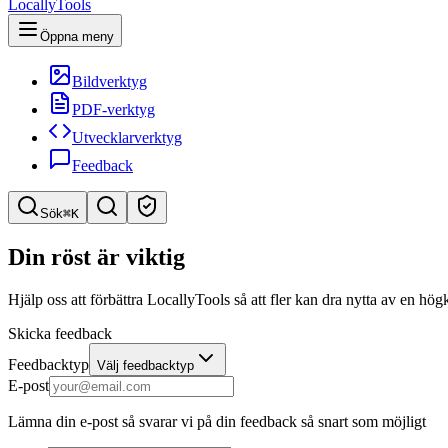
LocallyTools
Öppna meny
Bildverktyg
PDF-verktyg
Utvecklarverktyg
Feedback
Sök
⌘K
Sök verktyg
Din röst är viktig
Snabbsök efter verktyg
Hjälp oss att förbättra LocallyTools så att fler kan dra nytta av en hö
Skicka feedback
Feedbacktyp
Välj feedbacktyp
E-post
Lämna din e-post så svarar vi på din feedback så snart som möjligt