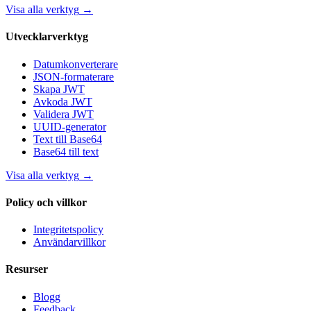
Visa alla verktyg
→
Utvecklarverktyg
Datumkonverterare
JSON-formaterare
Skapa JWT
Avkoda JWT
Validera JWT
UUID-generator
Text till Base64
Base64 till text
Visa alla verktyg
→
Policy och villkor
Integritetspolicy
Användarvillkor
Resurser
Blogg
Feedback