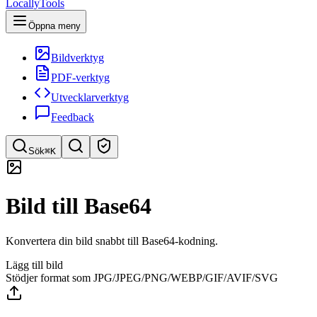
LocallyTools
Öppna meny
Bildverktyg
PDF-verktyg
Utvecklarverktyg
Feedback
Sök
⌘K
Sök verktyg
Bild till Base64
Snabbsök efter verktyg
Konvertera din bild snabbt till Base64-kodning.
Lägg till bild
Stödjer format som JPG/JPEG/PNG/WEBP/GIF/AVIF/SVG