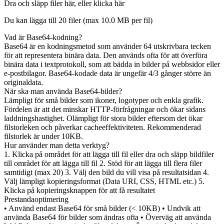
Dra och släpp filer här, eller klicka här
Du kan lägga till 20 filer (max
10.0 MB
per fil)
Vad är Base64-kodning?
Base64 är en kodningsmetod som använder 64 utskrivbara tecken
för att representera binära data. Den används ofta för att överföra
binära data i textprotokoll, som att bädda in bilder på webbsidor eller
e-postbilagor. Base64-kodade data är ungefär 4/3 gånger större än
originaldata.
När ska man använda Base64-bilder?
Lämpligt för små bilder som ikoner, logotyper och enkla grafik.
Fördelen är att det minskar HTTP-förfrågningar och ökar sidans
laddningshastighet. Olämpligt för stora bilder eftersom det ökar
filstorleken och påverkar cacheeffektiviteten. Rekommenderad
filstorlek är under 10KB.
Hur använder man detta verktyg?
1. Klicka på området för att lägga till fil eller dra och släpp bildfiler
till området för att lägga till fil 2. Stöd för att lägga till flera filer
samtidigt (max 20) 3. Välj den bild du vill visa på resultatsidan 4.
Välj lämpligt kopieringsformat (Data URI, CSS, HTML etc.) 5.
Klicka på kopieringsknappen för att få resultatet
Prestandaoptimering
• Använd endast Base64 för små bilder (< 10KB) • Undvik att
använda Base64 för bilder som ändras ofta • Överväg att använda