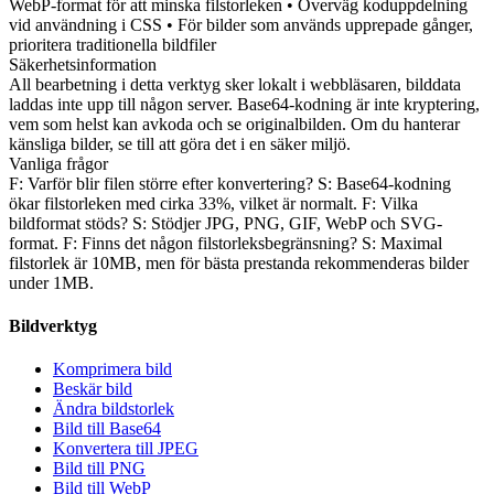
WebP-format för att minska filstorleken • Överväg koduppdelning
vid användning i CSS • För bilder som används upprepade gånger,
prioritera traditionella bildfiler
Säkerhetsinformation
All bearbetning i detta verktyg sker lokalt i webbläsaren, bilddata
laddas inte upp till någon server. Base64-kodning är inte kryptering,
vem som helst kan avkoda och se originalbilden. Om du hanterar
känsliga bilder, se till att göra det i en säker miljö.
Vanliga frågor
F: Varför blir filen större efter konvertering? S: Base64-kodning
ökar filstorleken med cirka 33%, vilket är normalt. F: Vilka
bildformat stöds? S: Stödjer JPG, PNG, GIF, WebP och SVG-
format. F: Finns det någon filstorleksbegränsning? S: Maximal
filstorlek är 10MB, men för bästa prestanda rekommenderas bilder
under 1MB.
Bildverktyg
Komprimera bild
Beskär bild
Ändra bildstorlek
Bild till Base64
Konvertera till JPEG
Bild till PNG
Bild till WebP