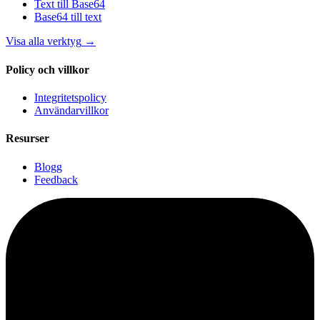
Text till Base64
Base64 till text
Visa alla verktyg
→
Policy och villkor
Integritetspolicy
Användarvillkor
Resurser
Blogg
Feedback