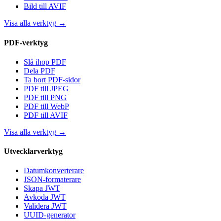
Bild till AVIF
Visa alla verktyg
→
PDF-verktyg
Slå ihop PDF
Dela PDF
Ta bort PDF-sidor
PDF till JPEG
PDF till PNG
PDF till WebP
PDF till AVIF
Visa alla verktyg
→
Utvecklarverktyg
Datumkonverterare
JSON-formaterare
Skapa JWT
Avkoda JWT
Validera JWT
UUID-generator