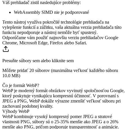
Váš prehliadač zistil nasledujúce problémy:
WebAssembly SIMD nie je podporované
Tento nástroj využíva pokročilé technológie prehliadača na
vylepšenie funkcií a zážitku, vaša aktuálna verzia prehliadača túto
funkciu nepodporuje a nástroj nemôže byť spustený.
Odporúčame vám použiť najnovšiu verziu prehliadačov Google
Chrome, Microsoft Edge, Firefox alebo Safari.
Presuňte súbory sem alebo kliknite sem
Môžete pridať 20 súborov (maximálna veľkosť každého súboru
10.0 MB
)
Čo je formát WebP?
WebP je moderný formát obrázkov vyvinutý spoločnosťou Google,
ktorý poskytuje vynikajúcu kompresnú účinnosť. V porovnaní s
JPEG a PNG, WebP dokáže výrazne zmenšiť veľkosť súboru pri
zachovaní podobnej kvality.
Výhody WebP
WebP kombinuje vysoký kompresný pomer JPEG a stratové
vlastnosti PNG, súbory sú o 25-35% menšie ako JPEG a o 26%
menšie ako PNG, pričom podporuje transparentnosť a animácie.