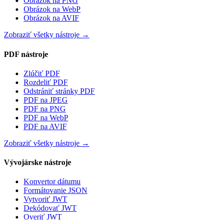
Obrázok na PNG
Obrázok na WebP
Obrázok na AVIF
Zobraziť všetky nástroje
→
PDF nástroje
Zlúčiť PDF
Rozdeliť PDF
Odstrániť stránky PDF
PDF na JPEG
PDF na PNG
PDF na WebP
PDF na AVIF
Zobraziť všetky nástroje
→
Vývojárske nástroje
Konvertor dátumu
Formátovanie JSON
Vytvoriť JWT
Dekódovať JWT
Overiť JWT