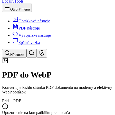
LocallyTools
Otvoriť menu
Obrázkové nástroje
PDF nástroje
Vývojárske nástroje
Spätná väzba
Hľadať
⌘K
Hľadať nástroje
PDF do WebP
Rýchle vyhľadávanie nástrojov
Konvertujte každú stránku PDF dokumentu na moderný a efektívny
WebP obrázok
Pridať PDF
Upozornenie na kompatibilitu prehliadača