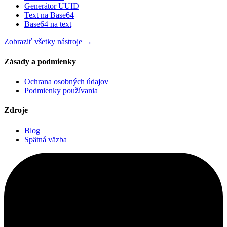
Generátor UUID
Text na Base64
Base64 na text
Zobraziť všetky nástroje
→
Zásady a podmienky
Ochrana osobných údajov
Podmienky používania
Zdroje
Blog
Spätná väzba