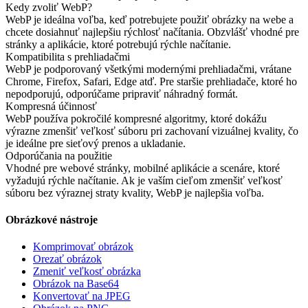
Kedy zvoliť WebP?
WebP je ideálna voľba, keď potrebujete použiť obrázky na webe a
chcete dosiahnuť najlepšiu rýchlosť načítania. Obzvlášť vhodné pre
stránky a aplikácie, ktoré potrebujú rýchle načítanie.
Kompatibilita s prehliadačmi
WebP je podporovaný všetkými modernými prehliadačmi, vrátane
Chrome, Firefox, Safari, Edge atď. Pre staršie prehliadače, ktoré ho
nepodporujú, odporúčame pripraviť náhradný formát.
Kompresná účinnosť
WebP používa pokročilé kompresné algoritmy, ktoré dokážu
výrazne zmenšiť veľkosť súboru pri zachovaní vizuálnej kvality, čo
je ideálne pre sieťový prenos a ukladanie.
Odporúčania na použitie
Vhodné pre webové stránky, mobilné aplikácie a scenáre, ktoré
vyžadujú rýchle načítanie. Ak je vaším cieľom zmenšiť veľkosť
súboru bez výraznej straty kvality, WebP je najlepšia voľba.
Obrázkové nástroje
Komprimovať obrázok
Orezať obrázok
Zmeniť veľkosť obrázka
Obrázok na Base64
Konvertovať na JPEG