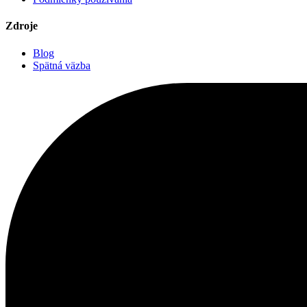
Zdroje
Blog
Spätná väzba