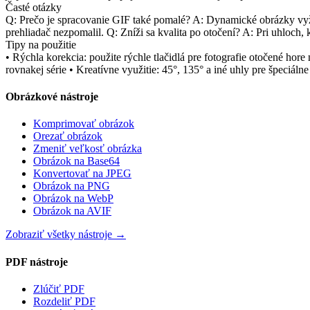
Časté otázky
Q: Prečo je spracovanie GIF také pomalé? A: Dynamické obrázky vyž
prehliadač nezpomalil. Q: Zníži sa kvalita po otočení? A: Pri uhloch
Tipy na použitie
• Rýchla korekcia: použite rýchle tlačidlá pre fotografie otočené ho
rovnakej série • Kreatívne využitie: 45°, 135° a iné uhly pre špeciá
Obrázkové nástroje
Komprimovať obrázok
Orezať obrázok
Zmeniť veľkosť obrázka
Obrázok na Base64
Konvertovať na JPEG
Obrázok na PNG
Obrázok na WebP
Obrázok na AVIF
Zobraziť všetky nástroje
→
PDF nástroje
Zlúčiť PDF
Rozdeliť PDF