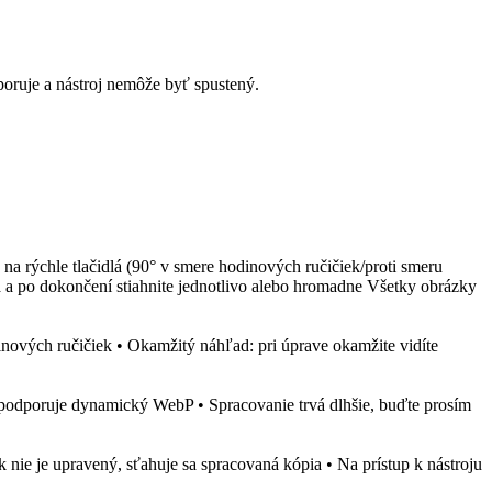
dporuje a nástroj nemôže byť spustený.
e na rýchle tlačidlá (90° v smere hodinových ručičiek/proti smeru
a a po dokončení stiahnite jednotlivo alebo hromadne Všetky obrázky
nových ručičiek • Okamžitý náhľad: pri úprave okamžite vidíte
podporuje dynamický WebP • Spracovanie trvá dlhšie, buďte prosím
 nie je upravený, sťahuje sa spracovaná kópia • Na prístup k nástroju