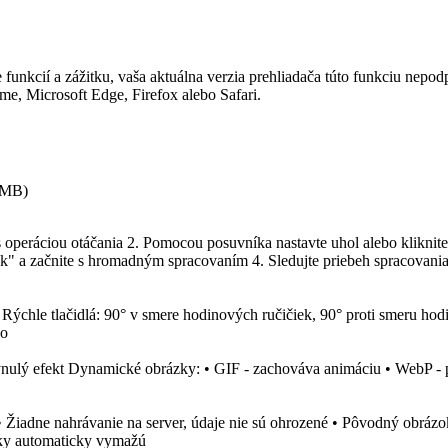
 funkcií a zážitku, vaša aktuálna verzia prehliadača túto funkciu nepo
, Microsoft Edge, Firefox alebo Safari.
 MB
)
u s operáciou otáčania 2. Pomocou posuvníka nastavte uhol alebo kliknit
ok" a začnite s hromadným spracovaním 4. Sledujte priebeh spracovani
chle tlačidlá: 90° v smere hodinových ručičiek, 90° proti smeru hodi
ko
nulý efekt Dynamické obrázky: • GIF - zachováva animáciu • WebP - 
• Žiadne nahrávanie na server, údaje nie sú ohrozené • Pôvodný obrázok
ánky automaticky vymažú