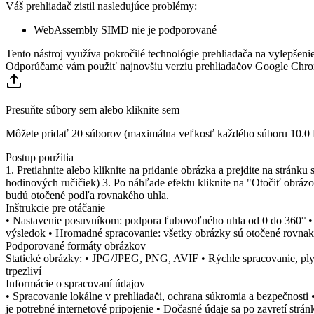
Váš prehliadač zistil nasledujúce problémy:
WebAssembly SIMD nie je podporované
Tento nástroj využíva pokročilé technológie prehliadača na vylepšenie
Odporúčame vám použiť najnovšiu verziu prehliadačov Google Chrome
Presuňte súbory sem alebo kliknite sem
Môžete pridať 20 súborov (maximálna veľkosť každého súboru
10.0
Postup použitia
1. Pretiahnite alebo kliknite na pridanie obrázka a prejdite na stránk
hodinových ručičiek) 3. Po náhľade efektu kliknite na "Otočiť obráz
budú otočené podľa rovnakého uhla.
Inštrukcie pre otáčanie
• Nastavenie posuvníkom: podpora ľubovoľného uhla od 0 do 360° • Rý
výsledok • Hromadné spracovanie: všetky obrázky sú otočené rovna
Podporované formáty obrázkov
Statické obrázky: • JPG/JPEG, PNG, AVIF • Rýchle spracovanie, ply
trpezliví
Informácie o spracovaní údajov
• Spracovanie lokálne v prehliadači, ochrana súkromia a bezpečnosti 
je potrebné internetové pripojenie • Dočasné údaje sa po zavretí str