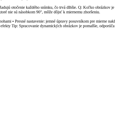
adujú otočenie každého snímku, čo trvá dlhšie. Q: Koľko obrázkov je
, ktoré nie sú násobkom 90°, môže dôjsť k miernemu zhoršeniu.
re nohami • Presné nastavenie: jemné úpravy posuvníkom pre mierne nak
lne efekty Tip: Spracovanie dynamických obrázkov je pomalšie, odporúča 