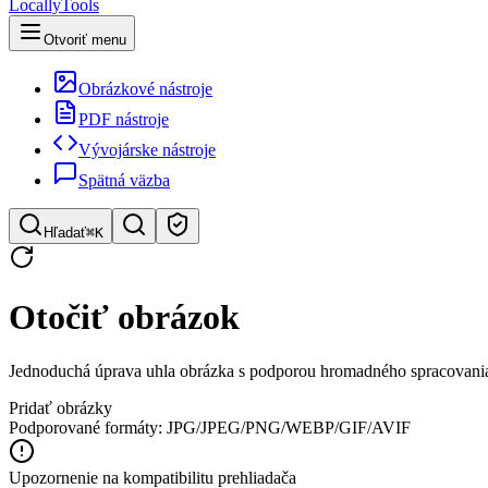
LocallyTools
Otvoriť menu
Obrázkové nástroje
PDF nástroje
Vývojárske nástroje
Spätná väzba
Hľadať
⌘K
Hľadať nástroje
Otočiť obrázok
Rýchle vyhľadávanie nástrojov
Jednoduchá úprava uhla obrázka s podporou hromadného spracovani
Pridať obrázky
Podporované formáty: JPG/JPEG/PNG/WEBP/GIF/AVIF
Upozornenie na kompatibilitu prehliadača