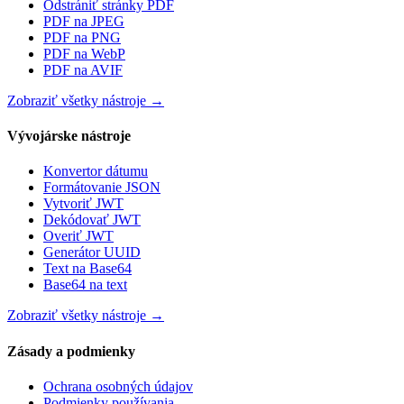
Odstrániť stránky PDF
PDF na JPEG
PDF na PNG
PDF na WebP
PDF na AVIF
Zobraziť všetky nástroje
→
Vývojárske nástroje
Konvertor dátumu
Formátovanie JSON
Vytvoriť JWT
Dekódovať JWT
Overiť JWT
Generátor UUID
Text na Base64
Base64 na text
Zobraziť všetky nástroje
→
Zásady a podmienky
Ochrana osobných údajov
Podmienky používania