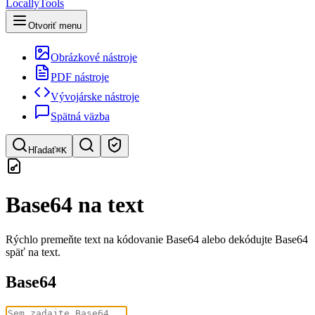
LocallyTools
Otvoriť menu
Obrázkové nástroje
PDF nástroje
Vývojárske nástroje
Spätná väzba
Hľadať
⌘K
Hľadať nástroje
Base64 na text
Rýchle vyhľadávanie nástrojov
Rýchlo premeňte text na kódovanie Base64 alebo dekódujte Base64
späť na text.
Base64