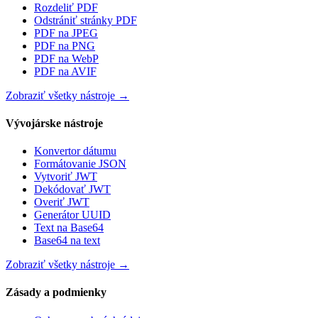
Rozdeliť PDF
Odstrániť stránky PDF
PDF na JPEG
PDF na PNG
PDF na WebP
PDF na AVIF
Zobraziť všetky nástroje
→
Vývojárske nástroje
Konvertor dátumu
Formátovanie JSON
Vytvoriť JWT
Dekódovať JWT
Overiť JWT
Generátor UUID
Text na Base64
Base64 na text
Zobraziť všetky nástroje
→
Zásady a podmienky