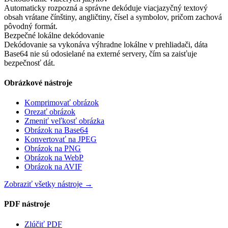
Automaticky rozpozná a správne dekóduje viacjazyčný textový
obsah vrátane čínštiny, angličtiny, čísel a symbolov, pričom zachová
pôvodný formát.
Bezpečné lokálne dekódovanie
Dekódovanie sa vykonáva výhradne lokálne v prehliadači, dáta
Base64 nie sú odosielané na externé servery, čím sa zaisťuje
bezpečnosť dát.
Obrázkové nástroje
Komprimovať obrázok
Orezať obrázok
Zmeniť veľkosť obrázka
Obrázok na Base64
Konvertovať na JPEG
Obrázok na PNG
Obrázok na WebP
Obrázok na AVIF
Zobraziť všetky nástroje
→
PDF nástroje
Zlúčiť PDF