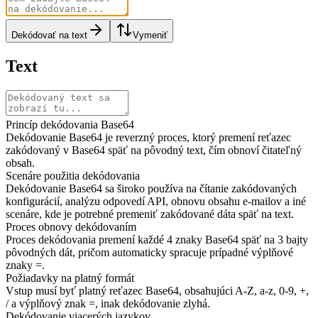
Dekódovať na text
Vymeniť
Text
Princíp dekódovania Base64
Dekódovanie Base64 je reverzný proces, ktorý premení reťazec
zakódovaný v Base64 späť na pôvodný text, čím obnoví čitateľný
obsah.
Scenáre použitia dekódovania
Dekódovanie Base64 sa široko používa na čítanie zakódovaných
konfigurácií, analýzu odpovedí API, obnovu obsahu e-mailov a iné
scenáre, kde je potrebné premeniť zakódované dáta späť na text.
Proces obnovy dekódovaním
Proces dekódovania premení každé 4 znaky Base64 späť na 3 bajty
pôvodných dát, pričom automaticky spracuje prípadné výplňové
znaky =.
Požiadavky na platný formát
Vstup musí byť platný reťazec Base64, obsahujúci A-Z, a-z, 0-9, +,
/ a výplňový znak =, inak dekódovanie zlyhá.
Dekódovanie viacerých jazykov