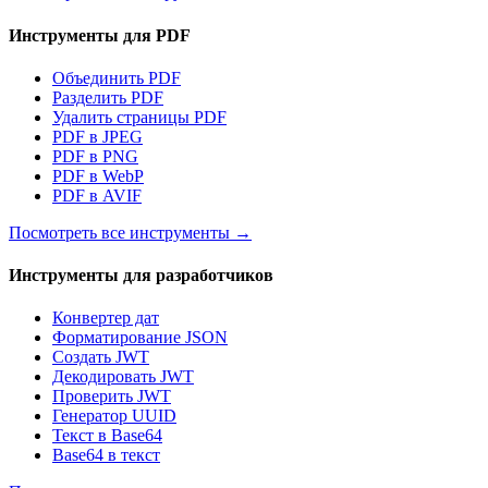
Инструменты для PDF
Объединить PDF
Разделить PDF
Удалить страницы PDF
PDF в JPEG
PDF в PNG
PDF в WebP
PDF в AVIF
Посмотреть все инструменты
→
Инструменты для разработчиков
Конвертер дат
Форматирование JSON
Создать JWT
Декодировать JWT
Проверить JWT
Генератор UUID
Текст в Base64
Base64 в текст