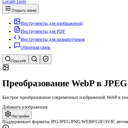
LocallyTools
Открыть меню
Инструменты для изображений
Инструменты для PDF
Инструменты для разработчиков
Обратная связь
Поиск
⌘K
Поиск инструментов
Преобразование WebP в JPEG
Быстрый поиск инструментов
Быстрое преобразование современных изображений WebP в уни
Добавить изображения
Настройки
Поддерживает форматы JPG/JPEG/PNG/WEBP/GIF/AVIF, автомат