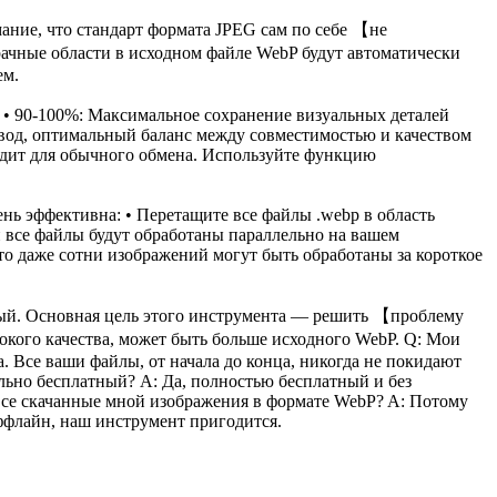
ние, что стандарт формата JPEG сам по себе 【не
ачные области в исходном файле WebP будут автоматически
ем.
 • 90-100%: Максимальное сохранение визуальных деталей
ывод, оптимальный баланс между совместимостью и качеством
ходит для обычного обмена. Используйте функцию
нь эффективна: • Перетащите все файлы .webp в область
 и все файлы будут обработаны параллельно на вашем
что даже сотни изображений могут быть обработаны за короткое
тый. Основная цель этого инструмента — решить 【проблему
окого качества, может быть больше исходного WebP. Q: Мои
. Все ваши файлы, от начала до конца, никогда не покидают
льно бесплатный? A: Да, полностью бесплатный и без
 все скачанные мной изображения в формате WebP? A: Потому
оффлайн, наш инструмент пригодится.