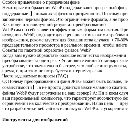
Особое примечание о прозрачном фоне
Некоторые изображения WebP поддерживают прозрачный фон, ч
поддерживает】 никаких эффектов прозрачности. Поэтому при и
заполнены черным фоном. Это ограничение формата, а не проб
Как получить наилучший результат преобразования?
WebP сам по себе является эффективным форматом сжатия. При
исходного WebP, подходит для сценариев с высокими требован
изображения, рекомендуется для большинства случаев. • 70-80
предварительного просмотра в реальном времени, чтобы найти
Советы по пакетной обработке файлов WebP
Когда вам нужно обработать большое количество изображений W
преобразования за один раз. • Установите единый стандарт ка
устройстве, что значительно быстрее, чем любые инструменты,
время, и при этом не потребуется интернет-трафик.
Часто задаваемые вопросы (FAQ)
Q: Почему преобразованный файл JPEG может быть больше, ч
совместимости】, а не просто добиться максимального сжатия.
файлы WebP будут загружены на ваш сервер? A: Ни в коем случ
ваш персональный компьютер, что гарантирует абсолютную без
ограничений на количество преобразований. Наша цель — пред
что разработчики веб-сайтов используют WebP для ускорения з
Инструменты для изображений