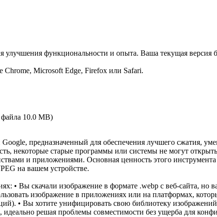
ля улучшения функциональности и опыта. Ваша текущая версия б
hrome, Microsoft Edge, Firefox или Safari.
о файла
10.0 MB
)
oogle, предназначенный для обеспечения лучшего сжатия, умен
сть, некоторые старые программы или системы не могут открыт
твами и приложениями. Основная ценность этого инструмента з
JPEG на вашем устройстве.
ях: • Вы скачали изображение в формате .webp с веб-сайта, но
ользовать изображение в приложениях или на платформах, кото
ций). • Вы хотите унифицировать свою библиотеку изображений
, идеально решая проблемы совместимости без ущерба для конф