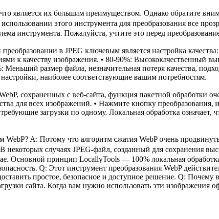
то является их большим преимуществом. Однако обратите внима
спользовании этого инструмента для преобразования все прозр
лема инструмента. Пожалуйста, учтите это перед преобразовани
 преобразовании в JPEG ключевым является настройка качества:
иями к качеству изображения. • 80-90%: Высококачественный в
%: Меньший размер файла, незначительная потеря качества, под
 настройки, наиболее соответствующие вашим потребностям.
ebP, сохраненных с веб-сайта, функция пакетной обработки оче
чества для всех изображений. • Нажмите кнопку преобразования,
 требующие загрузки по одному. Локальная обработка означает, 
ем WebP? A: Потому что алгоритм сжатия WebP очень продвину
 В некоторых случаях JPEG-файл, созданный для сохранения выс
ае. Основной принцип LocallyTools — 100% локальная обработка
опасность. Q: Этот инструмент преобразования WebP действите
оставить простое, безопасное и доступное решение. Q: Почему
агрузки сайта. Когда вам нужно использовать эти изображения 