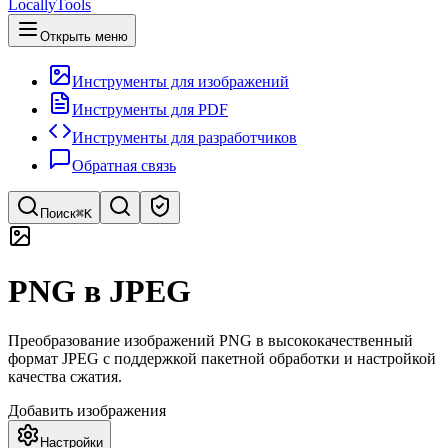
LocallyTools
Открыть меню
Инструменты для изображений
Инструменты для PDF
Инструменты для разработчиков
Обратная связь
Поиск
⌘K
Поиск инструментов
PNG в JPEG
Быстрый поиск инструментов
Преобразование изображений PNG в высококачественный
формат JPEG с поддержкой пакетной обработки и настройкой
качества сжатия.
Добавить изображения
Настройки