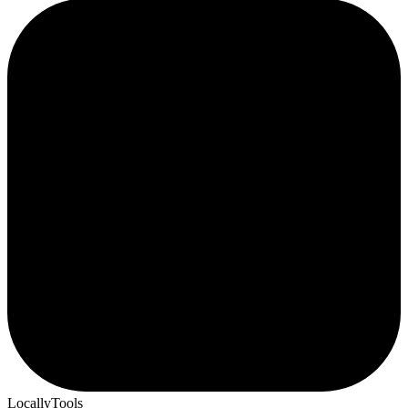
LocallyTools