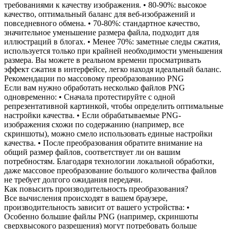
требованиями к качеству изображения. • 80-90%: высокое
качество, оптимальный баланс для веб-изображений и
повседневного обмена. • 70-80%: стандартное качество,
значительное уменьшение размера файла, подходит для
иллюстраций в блогах. • Менее 70%: заметные следы сжатия,
используется только при крайней необходимости уменьшения
размера. Вы можете в реальном времени просматривать
эффект сжатия в интерфейсе, легко находя идеальный баланс.
Рекомендации по массовому преобразованию PNG
Если вам нужно обработать несколько файлов PNG
одновременно: • Сначала протестируйте с одной
репрезентативной картинкой, чтобы определить оптимальные
настройки качества. • Если обрабатываемые PNG-
изображения схожи по содержанию (например, все
скриншоты), можно смело использовать единые настройки
качества. • После преобразования обратите внимание на
общий размер файлов, соответствует ли он вашим
потребностям. Благодаря технологии локальной обработки,
даже массовое преобразование большого количества файлов
не требует долгого ожидания передачи.
Как повысить производительность преобразования?
Все вычисления происходят в вашем браузере,
производительность зависит от вашего устройства: •
Особенно большие файлы PNG (например, скриншоты
сверхвысокого разрешения) могут потребовать больше