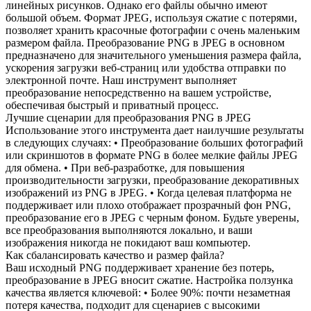
линейных рисунков. Однако его файлы обычно имеют
большой объем. Формат JPEG, используя сжатие с потерями,
позволяет хранить красочные фотографии с очень маленьким
размером файла. Преобразование PNG в JPEG в основном
предназначено для значительного уменьшения размера файла,
ускорения загрузки веб-страниц или удобства отправки по
электронной почте. Наш инструмент выполняет
преобразование непосредственно на вашем устройстве,
обеспечивая быстрый и приватный процесс.
Лучшие сценарии для преобразования PNG в JPEG
Использование этого инструмента дает наилучшие результаты
в следующих случаях: • Преобразование больших фотографий
или скриншотов в формате PNG в более мелкие файлы JPEG
для обмена. • При веб-разработке, для повышения
производительности загрузки, преобразование декоративных
изображений из PNG в JPEG. • Когда целевая платформа не
поддерживает или плохо отображает прозрачный фон PNG,
преобразование его в JPEG с черным фоном. Будьте уверены,
все преобразования выполняются локально, и ваши
изображения никогда не покидают ваш компьютер.
Как сбалансировать качество и размер файла?
Ваш исходный PNG поддерживает хранение без потерь,
преобразование в JPEG вносит сжатие. Настройка ползунка
качества является ключевой: • Более 90%: почти незаметная
потеря качества, подходит для сценариев с высокими