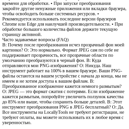
времени для обработки. • При запуске преобразования
закройте другие ненужные приложения или вкладки браузера,
чтобы освободить больше системных ресурсов. •
Рекомендуется использовать последние версии браузеров
Chrome или Edge для наилучшей производительности. • При
обработке большого количества файлов держите текущую
страницу активной.
Часто задаваемые вопросы (FAQ)
В: Почему после преобразования исчез прозрачный фон моей
картинки? О: Это нормально. Формат JPEG сам по себе не
поддерживает прозрачность, все прозрачные области по
умолчанию преобразуются в черный фон. В: Куда
отправляются мои PNG-изображения? О: Никуда. Наш
инструмент работает на 100% в вашем браузере. Ваши PNG-
файлы остаются на вашем устройстве с начала до конца, мы не
имеем и не хотим доступа к вашим файлам. В:
Преобразованное изображение кажется немного размытым?
О: JPEG — это формат сжатия с потерями. Если изображение
кажется размытым, попробуйте увеличить ползунок качества
до 85% или выше, чтобы сохранить больше деталей. В: Этот
инструмент преобразования PNG в JPEG бесплатный? О: Да.
Все инструменты на LocallyTools не требуют регистрации, не
требуют оплаты, вы можете использовать их в любое время с
уверенностью.