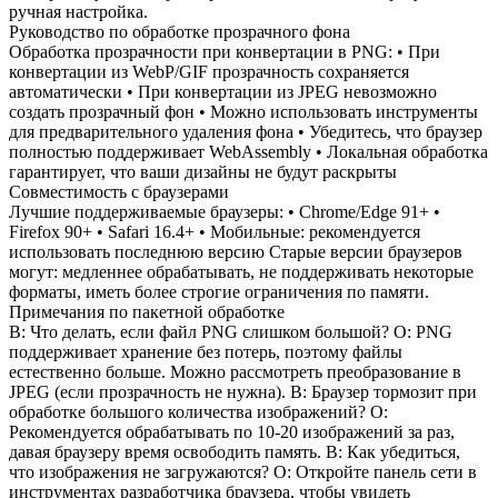
ручная настройка.
Руководство по обработке прозрачного фона
Обработка прозрачности при конвертации в PNG: • При
конвертации из WebP/GIF прозрачность сохраняется
автоматически • При конвертации из JPEG невозможно
создать прозрачный фон • Можно использовать инструменты
для предварительного удаления фона • Убедитесь, что браузер
полностью поддерживает WebAssembly • Локальная обработка
гарантирует, что ваши дизайны не будут раскрыты
Совместимость с браузерами
Лучшие поддерживаемые браузеры: • Chrome/Edge 91+ •
Firefox 90+ • Safari 16.4+ • Мобильные: рекомендуется
использовать последнюю версию Старые версии браузеров
могут: медленнее обрабатывать, не поддерживать некоторые
форматы, иметь более строгие ограничения по памяти.
Примечания по пакетной обработке
В: Что делать, если файл PNG слишком большой? О: PNG
поддерживает хранение без потерь, поэтому файлы
естественно больше. Можно рассмотреть преобразование в
JPEG (если прозрачность не нужна). В: Браузер тормозит при
обработке большого количества изображений? О:
Рекомендуется обрабатывать по 10-20 изображений за раз,
давая браузеру время освободить память. В: Как убедиться,
что изображения не загружаются? О: Откройте панель сети в
инструментах разработчика браузера, чтобы увидеть