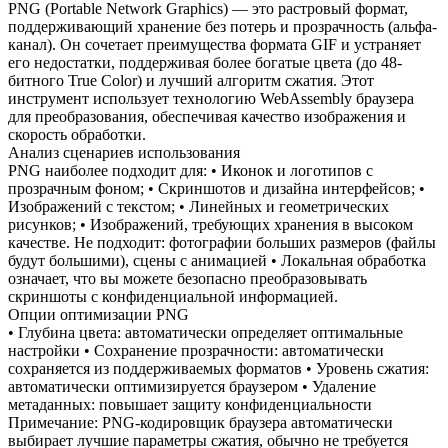
PNG (Portable Network Graphics) — это растровый формат,
поддерживающий хранение без потерь и прозрачность (альфа-
канал). Он сочетает преимущества формата GIF и устраняет
его недостатки, поддерживая более богатые цвета (до 48-
битного True Color) и лучший алгоритм сжатия. Этот
инструмент использует технологию WebAssembly браузера
для преобразования, обеспечивая качество изображения и
скорость обработки.
Анализ сценариев использования
PNG наиболее подходит для: • Иконок и логотипов с
прозрачным фоном; • Скриншотов и дизайна интерфейсов; •
Изображений с текстом; • Линейных и геометрических
рисунков; • Изображений, требующих хранения в высоком
качестве. Не подходит: фотографии больших размеров (файлы
будут большими), сцены с анимацией • Локальная обработка
означает, что вы можете безопасно преобразовывать
скриншоты с конфиденциальной информацией.
Опции оптимизации PNG
• Глубина цвета: автоматически определяет оптимальные
настройки • Сохранение прозрачности: автоматически
сохраняется из поддерживаемых форматов • Уровень сжатия:
автоматически оптимизируется браузером • Удаление
метаданных: повышает защиту конфиденциальности
Примечание: PNG-кодировщик браузера автоматически
выбирает лучшие параметры сжатия, обычно не требуется