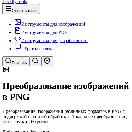
LocallyTools
Открыть меню
Инструменты для изображений
Инструменты для PDF
Инструменты для разработчиков
Обратная связь
Поиск
⌘K
Поиск инструментов
Преобразование изображений
Быстрый поиск инструментов
в PNG
Преобразование изображений различных форматов в PNG с
поддержкой пакетной обработки. Локальное преобразование,
без загрузки, без риска.
Добавить изображения