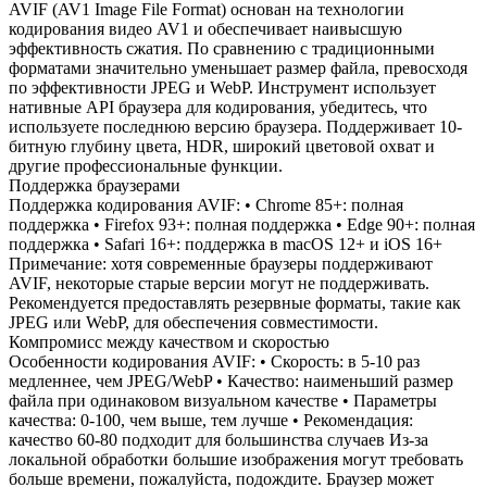
AVIF (AV1 Image File Format) основан на технологии
кодирования видео AV1 и обеспечивает наивысшую
эффективность сжатия. По сравнению с традиционными
форматами значительно уменьшает размер файла, превосходя
по эффективности JPEG и WebP. Инструмент использует
нативные API браузера для кодирования, убедитесь, что
используете последнюю версию браузера. Поддерживает 10-
битную глубину цвета, HDR, широкий цветовой охват и
другие профессиональные функции.
Поддержка браузерами
Поддержка кодирования AVIF: • Chrome 85+: полная
поддержка • Firefox 93+: полная поддержка • Edge 90+: полная
поддержка • Safari 16+: поддержка в macOS 12+ и iOS 16+
Примечание: хотя современные браузеры поддерживают
AVIF, некоторые старые версии могут не поддерживать.
Рекомендуется предоставлять резервные форматы, такие как
JPEG или WebP, для обеспечения совместимости.
Компромисс между качеством и скоростью
Особенности кодирования AVIF: • Скорость: в 5-10 раз
медленнее, чем JPEG/WebP • Качество: наименьший размер
файла при одинаковом визуальном качестве • Параметры
качества: 0-100, чем выше, тем лучше • Рекомендация:
качество 60-80 подходит для большинства случаев Из-за
локальной обработки большие изображения могут требовать
больше времени, пожалуйста, подождите. Браузер может