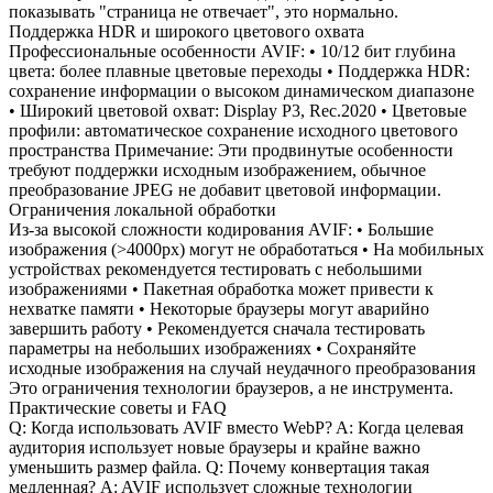
показывать "страница не отвечает", это нормально.
Поддержка HDR и широкого цветового охвата
Профессиональные особенности AVIF: • 10/12 бит глубина
цвета: более плавные цветовые переходы • Поддержка HDR:
сохранение информации о высоком динамическом диапазоне
• Широкий цветовой охват: Display P3, Rec.2020 • Цветовые
профили: автоматическое сохранение исходного цветового
пространства Примечание: Эти продвинутые особенности
требуют поддержки исходным изображением, обычное
преобразование JPEG не добавит цветовой информации.
Ограничения локальной обработки
Из-за высокой сложности кодирования AVIF: • Большие
изображения (>4000px) могут не обработаться • На мобильных
устройствах рекомендуется тестировать с небольшими
изображениями • Пакетная обработка может привести к
нехватке памяти • Некоторые браузеры могут аварийно
завершить работу • Рекомендуется сначала тестировать
параметры на небольших изображениях • Сохраняйте
исходные изображения на случай неудачного преобразования
Это ограничения технологии браузеров, а не инструмента.
Практические советы и FAQ
Q: Когда использовать AVIF вместо WebP? A: Когда целевая
аудитория использует новые браузеры и крайне важно
уменьшить размер файла. Q: Почему конвертация такая
медленная? A: AVIF использует сложные технологии