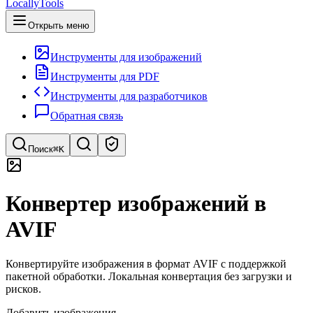
LocallyTools
Открыть меню
Инструменты для изображений
Инструменты для PDF
Инструменты для разработчиков
Обратная связь
Поиск
⌘K
Поиск инструментов
Конвертер изображений в
Быстрый поиск инструментов
AVIF
Конвертируйте изображения в формат AVIF с поддержкой
пакетной обработки. Локальная конвертация без загрузки и
рисков.
Добавить изображения