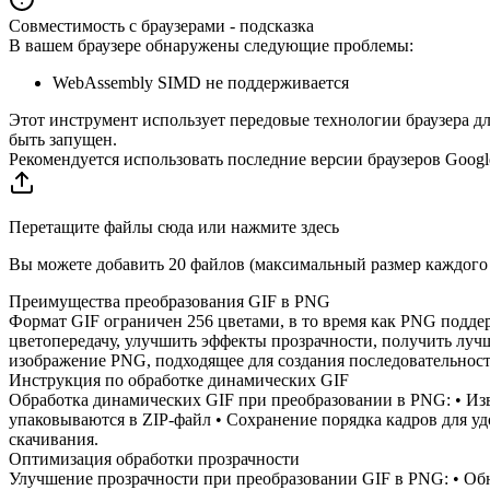
Совместимость с браузерами - подсказка
В вашем браузере обнаружены следующие проблемы:
WebAssembly SIMD не поддерживается
Этот инструмент использует передовые технологии браузера д
быть запущен.
Рекомендуется использовать последние версии браузеров Google C
Перетащите файлы сюда или нажмите здесь
Вы можете добавить 20 файлов (максимальный размер каждог
Преимущества преобразования GIF в PNG
Формат GIF ограничен 256 цветами, в то время как PNG подд
цветопередачу, улучшить эффекты прозрачности, получить луч
изображение PNG, подходящее для создания последовательност
Инструкция по обработке динамических GIF
Обработка динамических GIF при преобразовании в PNG: • Изв
упаковываются в ZIP-файл • Сохранение порядка кадров для у
скачивания.
Оптимизация обработки прозрачности
Улучшение прозрачности при преобразовании GIF в PNG: • Обн