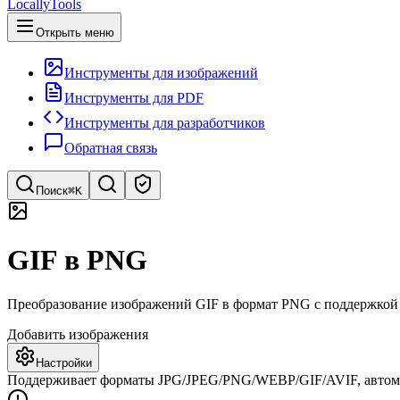
LocallyTools
Открыть меню
Инструменты для изображений
Инструменты для PDF
Инструменты для разработчиков
Обратная связь
Поиск
⌘K
Поиск инструментов
GIF в PNG
Быстрый поиск инструментов
Преобразование изображений GIF в формат PNG с поддержкой п
Добавить изображения
Настройки
Поддерживает форматы JPG/JPEG/PNG/WEBP/GIF/AVIF, автомат