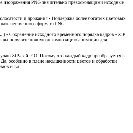
ные изображения PNG значительно превосходящими исходные
полосатости и дрожания • Поддержка более богатых цветовых
сококачественного формата PNG.
.) • Сохранение исходного временного порядка кадров • ZIP-
что вы получите полную декомпозицию анимации для
лучаю ZIP-файл? О: Потому что каждый кадр преобразуется в
: Да, особенно в плане насыщенности цветов и обработки
мов и т.д.