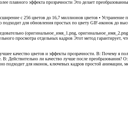
 более плавного эффекта прозрачности Это делает преобразован
сширение с 256 цветов до 16,7 миллионов цветов • Устранение 
о подходит для обновления простых по цвету GIF-иконок до вы
довательно (оригинальное_имя_1.png, оригинальное_имя_2.png..
ельного просмотра отдельных кадров Этот метод гарантирует, 
лучшее качество цветов и эффекты прозрачности. В: Почему я по
. В: Действительно ли качество лучше после преобразования? О
нно подходит для иконок, ключевых кадров простой анимации, ме