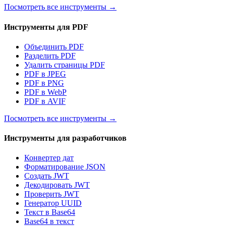
Посмотреть все инструменты
→
Инструменты для PDF
Объединить PDF
Разделить PDF
Удалить страницы PDF
PDF в JPEG
PDF в PNG
PDF в WebP
PDF в AVIF
Посмотреть все инструменты
→
Инструменты для разработчиков
Конвертер дат
Форматирование JSON
Создать JWT
Декодировать JWT
Проверить JWT
Генератор UUID
Текст в Base64
Base64 в текст