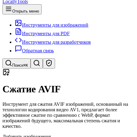
LocallyTools
Открыть меню
Инструменты для изображений
Инструменты для PDF
Инструменты для разработчиков
Обратная связь
Поиск
⌘K
Поиск инструментов
Сжатие AVIF
Быстрый поиск инструментов
Инструмент для сжатия AVIF изображений, основанный на
технологии кодирования видео AV1, предлагает более
эффективное сжатие по сравнению с WebP, формат
изображений будущего, максимальная степень сжатия и
качество.
Добавить изображения