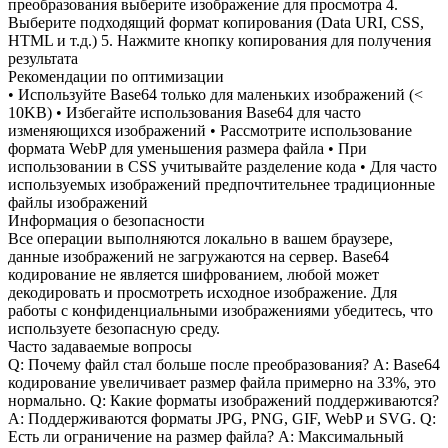
преобразования выберите изображение для просмотра 4.
Выберите подходящий формат копирования (Data URI, CSS,
HTML и т.д.) 5. Нажмите кнопку копирования для получения
результата
Рекомендации по оптимизации
• Используйте Base64 только для маленьких изображений (<
10KB) • Избегайте использования Base64 для часто
изменяющихся изображений • Рассмотрите использование
формата WebP для уменьшения размера файла • При
использовании в CSS учитывайте разделение кода • Для часто
используемых изображений предпочтительнее традиционные
файлы изображений
Информация о безопасности
Все операции выполняются локально в вашем браузере,
данные изображений не загружаются на сервер. Base64
кодирование не является шифрованием, любой может
декодировать и просмотреть исходное изображение. Для
работы с конфиденциальными изображениями убедитесь, что
используете безопасную среду.
Часто задаваемые вопросы
Q: Почему файл стал больше после преобразования? A: Base64
кодирование увеличивает размер файла примерно на 33%, это
нормально. Q: Какие форматы изображений поддерживаются?
A: Поддерживаются форматы JPG, PNG, GIF, WebP и SVG. Q:
Есть ли ограничение на размер файла? A: Максимальный