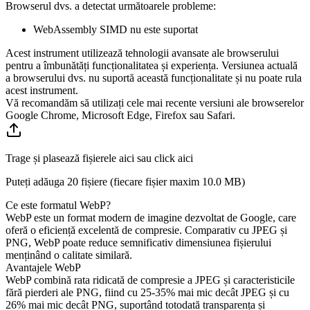
Browserul dvs. a detectat următoarele probleme:
WebAssembly SIMD nu este suportat
Acest instrument utilizează tehnologii avansate ale browserului
pentru a îmbunătăți funcționalitatea și experiența. Versiunea actuală
a browserului dvs. nu suportă această funcționalitate și nu poate rula
acest instrument.
Vă recomandăm să utilizați cele mai recente versiuni ale browserelor
Google Chrome, Microsoft Edge, Firefox sau Safari.
Trage și plasează fișierele aici sau click aici
Puteți adăuga 20 fișiere (fiecare fișier maxim
10.0 MB
)
Ce este formatul WebP?
WebP este un format modern de imagine dezvoltat de Google, care
oferă o eficiență excelentă de compresie. Comparativ cu JPEG și
PNG, WebP poate reduce semnificativ dimensiunea fișierului
menținând o calitate similară.
Avantajele WebP
WebP combină rata ridicată de compresie a JPEG și caracteristicile
fără pierderi ale PNG, fiind cu 25-35% mai mic decât JPEG și cu
26% mai mic decât PNG, suportând totodată transparența și