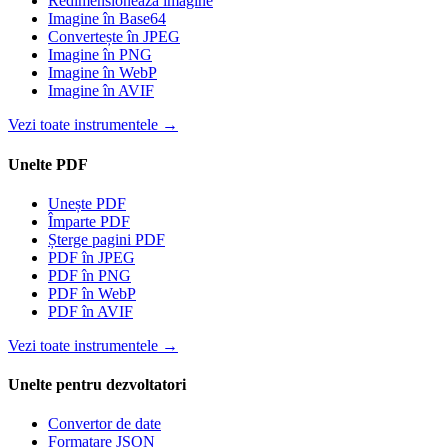
Redimensionează imagine
Imagine în Base64
Convertește în JPEG
Imagine în PNG
Imagine în WebP
Imagine în AVIF
Vezi toate instrumentele
→
Unelte PDF
Unește PDF
Împarte PDF
Șterge pagini PDF
PDF în JPEG
PDF în PNG
PDF în WebP
PDF în AVIF
Vezi toate instrumentele
→
Unelte pentru dezvoltatori
Convertor de date
Formatare JSON