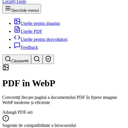
LocallyTools
Deschide meniul
Unelte pentru imagini
Unelte PDF
Unelte pentru dezvoltatori
Feedback
Căutare
⌘K
Caută instrumente
PDF în WebP
Căutare rapidă a instrumentelor
Convertiți fiecare pagină a documentului PDF în fișiere imagine
WebP moderne și eficiente
Adaugă PDF-uri
Sugestie de compatibilitate a browserului