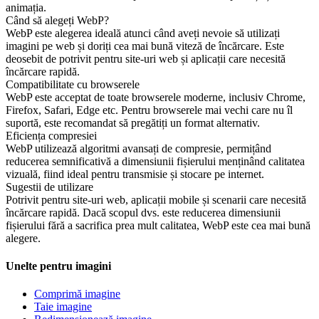
animația.
Când să alegeți WebP?
WebP este alegerea ideală atunci când aveți nevoie să utilizați
imagini pe web și doriți cea mai bună viteză de încărcare. Este
deosebit de potrivit pentru site-uri web și aplicații care necesită
încărcare rapidă.
Compatibilitate cu browserele
WebP este acceptat de toate browserele moderne, inclusiv Chrome,
Firefox, Safari, Edge etc. Pentru browserele mai vechi care nu îl
suportă, este recomandat să pregătiți un format alternativ.
Eficiența compresiei
WebP utilizează algoritmi avansați de compresie, permițând
reducerea semnificativă a dimensiunii fișierului menținând calitatea
vizuală, fiind ideal pentru transmisie și stocare pe internet.
Sugestii de utilizare
Potrivit pentru site-uri web, aplicații mobile și scenarii care necesită
încărcare rapidă. Dacă scopul dvs. este reducerea dimensiunii
fișierului fără a sacrifica prea mult calitatea, WebP este cea mai bună
alegere.
Unelte pentru imagini
Comprimă imagine
Taie imagine