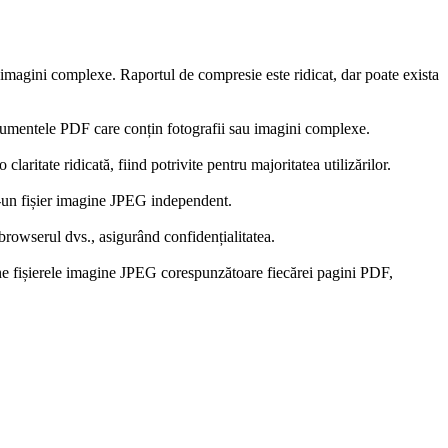
i imagini complexe. Raportul de compresie este ridicat, dar poate exista
documentele PDF care conțin fotografii sau imagini complexe.
aritate ridicată, fiind potrivite pentru majoritatea utilizărilor.
r-un fișier imagine JPEG independent.
browserul dvs., asigurând confidențialitatea.
ține fișierele imagine JPEG corespunzătoare fiecărei pagini PDF,