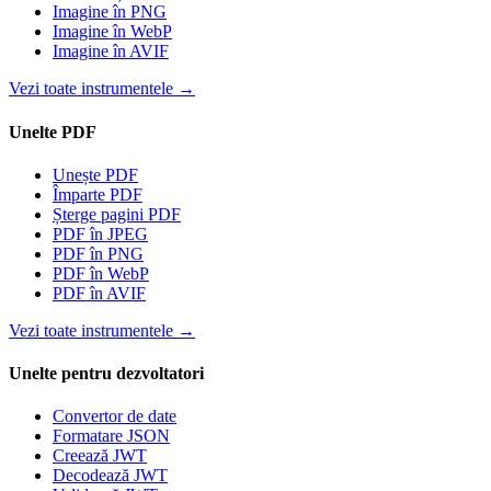
Imagine în PNG
Imagine în WebP
Imagine în AVIF
Vezi toate instrumentele
→
Unelte PDF
Unește PDF
Împarte PDF
Șterge pagini PDF
PDF în JPEG
PDF în PNG
PDF în WebP
PDF în AVIF
Vezi toate instrumentele
→
Unelte pentru dezvoltatori
Convertor de date
Formatare JSON
Creează JWT
Decodează JWT