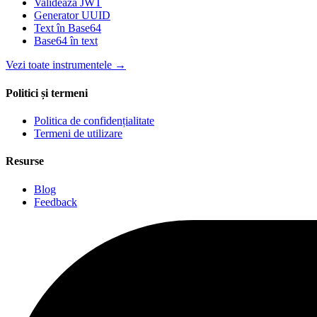
Validează JWT
Generator UUID
Text în Base64
Base64 în text
Vezi toate instrumentele
→
Politici și termeni
Politica de confidențialitate
Termeni de utilizare
Resurse
Blog
Feedback