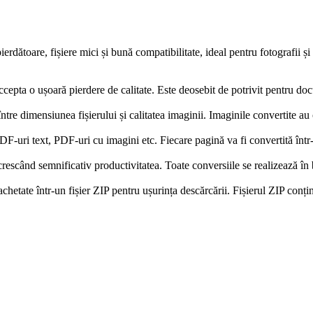
erdătoare, fișiere mici și bună compatibilitate, ideal pentru fotografii ș
accepta o ușoară pierdere de calitate. Este deosebit de potrivit pentru 
 dimensiunea fișierului și calitatea imaginii. Imaginile convertite au o cl
F-uri text, PDF-uri cu imagini etc. Fiecare pagină va fi convertită înt
rescând semnificativ productivitatea. Toate conversiile se realizează în 
achetate într-un fișier ZIP pentru ușurința descărcării. Fișierul ZIP con