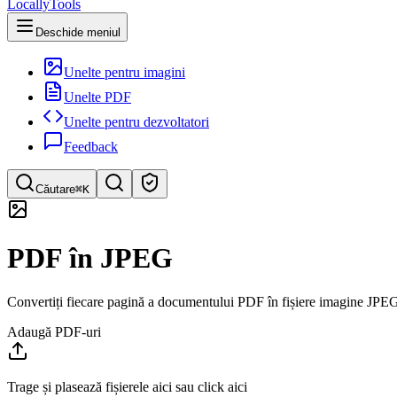
LocallyTools
Deschide meniul
Unelte pentru imagini
Unelte PDF
Unelte pentru dezvoltatori
Feedback
Căutare
⌘K
Caută instrumente
PDF în JPEG
Căutare rapidă a instrumentelor
Convertiți fiecare pagină a documentului PDF în fișiere imagine JPEG d
Adaugă PDF-uri
Trage și plasează fișierele aici sau click aici