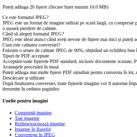
Puteți adăuga 20 fișiere (fiecare fișier maxim
10.0 MB
)
Ce este formatul JPEG?
JPEG este un format de imagine utilizat pe scară largă, cu compresie pi
o ușoară pierdere de calitate.
Când să alegeți formatul JPEG?
JPEG este ideal atunci când aveți nevoie de fișiere mai mici și puteți 
Cum este calitatea conversiei?
Folosim o setare de calitate JPEG de 90%, obținând un echilibru bun între
Tipuri de PDF acceptate
Acceptăm toate fișierele PDF standard, inclusiv documente scanate, PD
Avantajele procesării în masă
Puteți adăuga mai multe fișiere PDF simultan pentru conversia în lot, c
Descărcare și utilizare
După finalizarea conversiei, toate fișierele imagine vor fi automat împ
denumite în ordinea paginilor.
Unelte pentru imagini
Comprimă imagine
Taie imagine
Redimensionează imagine
Imagine în Base64
Convertește în JPEG