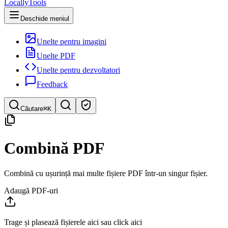
LocallyTools
Deschide meniul
Unelte pentru imagini
Unelte PDF
Unelte pentru dezvoltatori
Feedback
Căutare
⌘K
Caută instrumente
Combină PDF
Căutare rapidă a instrumentelor
Combină cu ușurință mai multe fișiere PDF într-un singur fișier.
Adaugă PDF-uri
Trage și plasează fișierele aici sau click aici