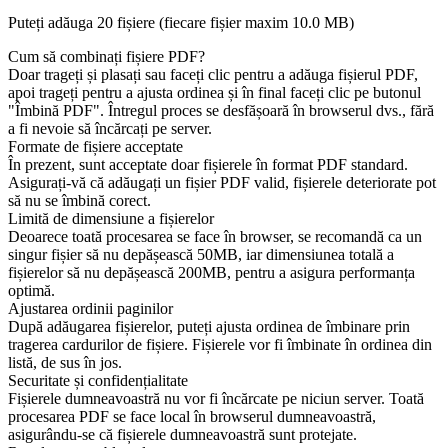
Puteți adăuga 20 fișiere (fiecare fișier maxim
10.0 MB
)
Cum să combinați fișiere PDF?
Doar trageți și plasați sau faceți clic pentru a adăuga fișierul PDF,
apoi trageți pentru a ajusta ordinea și în final faceți clic pe butonul
"Îmbină PDF". Întregul proces se desfășoară în browserul dvs., fără
a fi nevoie să încărcați pe server.
Formate de fișiere acceptate
În prezent, sunt acceptate doar fișierele în format PDF standard.
Asigurați-vă că adăugați un fișier PDF valid, fișierele deteriorate pot
să nu se îmbină corect.
Limită de dimensiune a fișierelor
Deoarece toată procesarea se face în browser, se recomandă ca un
singur fișier să nu depășească 50MB, iar dimensiunea totală a
fișierelor să nu depășească 200MB, pentru a asigura performanța
optimă.
Ajustarea ordinii paginilor
După adăugarea fișierelor, puteți ajusta ordinea de îmbinare prin
tragerea cardurilor de fișiere. Fișierele vor fi îmbinate în ordinea din
listă, de sus în jos.
Securitate și confidențialitate
Fișierele dumneavoastră nu vor fi încărcate pe niciun server. Toată
procesarea PDF se face local în browserul dumneavoastră,
asigurându-se că fișierele dumneavoastră sunt protejate.