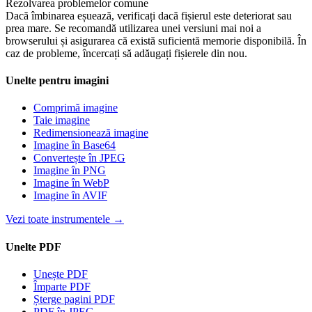
Rezolvarea problemelor comune
Dacă îmbinarea eșuează, verificați dacă fișierul este deteriorat sau
prea mare. Se recomandă utilizarea unei versiuni mai noi a
browserului și asigurarea că există suficientă memorie disponibilă. În
caz de probleme, încercați să adăugați fișierele din nou.
Unelte pentru imagini
Comprimă imagine
Taie imagine
Redimensionează imagine
Imagine în Base64
Convertește în JPEG
Imagine în PNG
Imagine în WebP
Imagine în AVIF
Vezi toate instrumentele
→
Unelte PDF
Unește PDF
Împarte PDF
Șterge pagini PDF
PDF în JPEG